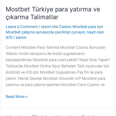
Mostbet Türkiye para yatırma ve
Mostbet
Türkiye
çıkarma Talimatlar
para
Leave a Comment
/
resmi site Casino Mostbet para için
yatırma
Mostbet çalışma aynasında çevrimiçi oynayın, kayıt olun
ve
970
/
admin
çıkarma
Talimatlar
Content Mostbet Para Yatırma Mostbet Casino Bonusları
Sitenin mobil versiyonu ile mobil uygulamanın
karşılaştırılması Mostbet para nasıl çekilir? Nasıl Giriş Yapılır?
Türkiye’de Mostbet Online Spor Bahisleri Türk oyuncular için
Android ve iOS için Mostbet Uygulaması PayTm ile para
yatırın Teknik Destek Mostbet Güvenilir mi? Mostbet para
yatırma ve para çekme işlemleri Mostbet Canlı Casino ve
Read More »