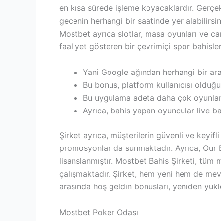
en kısa sürede işleme koyacaklardır. Gerçe
gecenin herhangi bir saatinde yer alabilirsi
Mostbet ayrıca slotlar, masa oyunları ve ca
faaliyet gösteren bir çevrimiçi spor bahisl
Yani Google ağından herhangi bir ara
Bu bonus, platform kullanıcısı olduğun
Bu uygulama adeta daha çok oyunlar
Ayrıca, bahis yapan oyuncular live bah
Şirket ayrıca, müşterilerin güvenli ve keyif
promosyonlar da sunmaktadır. Ayrıca, Our B
lisanslanmıştır. Mostbet Bahis Şirketi, tü
çalışmaktadır. Şirket, hem yeni hem de mev
arasında hoş geldin bonusları, yeniden yükl
Mostbet Poker Odası