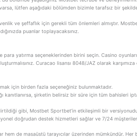
arsa, lütfen aşağıdaki bölümden bizimle tarafsız bir şekilde
venlik ve şeffaflık için gerekli tüm önlemleri almıştır. Most
dığınızda puanlar toplayacaksınız.
e para yatırma seçeneklerinden birini seçin. Casino oyunları
oluşturmalısınız. Curacao lisansı 8048/JAZ olarak karşımıza 
rmak için birden fazla seçeneğiniz bulunmaktadır.
ğı kanıtlanırsa, şirketin belirsiz bir süre için tüm bahisleri
tildiği gibi, Mostbet Sportbet’in etkileşimli bir versiyonudu
yonel doğrudan destek hizmetleri sağlar ve 7/24 müşteriler
r hem de masaüstü tarayıcılar üzerinden mümkündür. Her bir