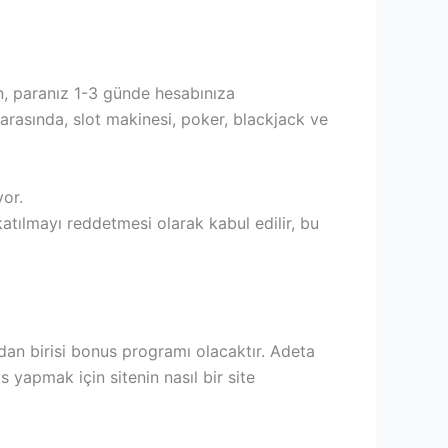
n, paranız 1-3 günde hesabınıza
 arasında, slot makinesi, poker, blackjack ve
yor.
atılmayı reddetmesi olarak kabul edilir, bu
dan birisi bonus programı olacaktır. Adeta
s yapmak için sitenin nasıl bir site