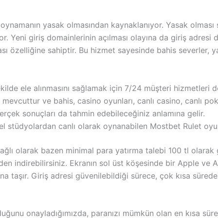
e oynamanın yasak olmasından kaynaklanıyor. Yasak olması s
r. Yeni giriş domainlerinin açılması olayına da giriş adresi 
ı özelliğine sahiptir. Bu hizmet sayesinde bahis severler, y
 şekilde ele alınmasını sağlamak için 7/24 müşteri hizmetleri d
mevcuttur ve bahis, casino oyunları, canlı casino, canlı po
erçek sonuçları da tahmin edebileceğiniz anlamına gelir.
el stüdyolardan canlı olarak oynanabilen Mostbet Rulet oy
lı olarak bazen minimal para yatırma talebi 100 tl olarak gö
n indirebilirsiniz. Ekranın sol üst köşesinde bir Apple ve A
 taşır. Giriş adresi güvenilebildiği sürece, çok kısa sürede b
duğunu onayladığımızda, paranızı mümkün olan en kısa süred