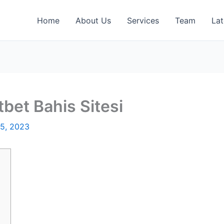
Home
About Us
Services
Team
Lat
bet Bahis Sitesi
5, 2023