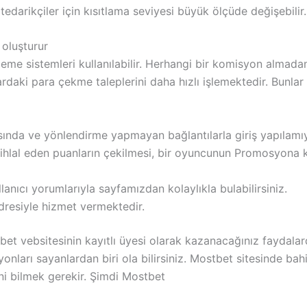
tedarikçiler için kısıtlama seviyesi büyük ölçüde değişebilir.
 oluşturur
eme sistemleri kullanılabilir. Herhangi bir komisyon almada
lardaki para çekme taleplerini daha hızlı işlemektedir. Bunlar
asında ve yönlendirme yapmayan bağlantılarla giriş yapılamı
 ihlal eden puanların çekilmesi, bir oyuncunun Promosyona k
lanıcı yorumlarıyla sayfamızdan kolaylıkla bulabilirsiniz.
adresiyle hizmet vermektedir.
et vebsitesinin kayıtlı üyesi olarak kazanacağınız faydalar
yonları sayanlardan biri ola bilirsiniz. Mostbet sitesinde bahi
ni bilmek gerekir. Şimdi Mostbet