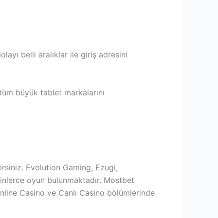
ı belli aralıklar ile giriş adresini
 tüm büyük tablet markalarını
irsiniz. Evolution Gaming, Ezugi,
binlerce oyun bulunmaktadır. Mostbet
Online Casino ve Canlı Casino bölümlerinde