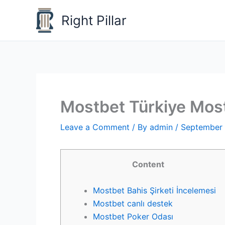
Skip
Right Pillar
to
content
Mostbet Türkiye Most
Leave a Comment
/ By
admin
/
September 
Content
Mostbet Bahis Şirketi İncelemesi
Mostbet canlı destek
Mostbet Poker Odası