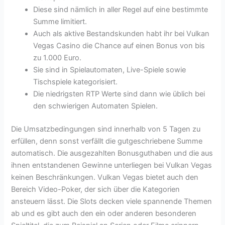
Diese sind nämlich in aller Regel auf eine bestimmte
Summe limitiert.
Auch als aktive Bestandskunden habt ihr bei Vulkan
Vegas Casino die Chance auf einen Bonus von bis
zu 1.000 Euro.
Sie sind in Spielautomaten, Live-Spiele sowie
Tischspiele kategorisiert.
Die niedrigsten RTP Werte sind dann wie üblich bei
den schwierigen Automaten Spielen.
Die Umsatzbedingungen sind innerhalb von 5 Tagen zu
erfüllen, denn sonst verfällt die gutgeschriebene Summe
automatisch. Die ausgezahlten Bonusguthaben und die aus
ihnen entstandenen Gewinne unterliegen bei Vulkan Vegas
keinen Beschränkungen. Vulkan Vegas bietet auch den
Bereich Video-Poker, der sich über die Kategorien
ansteuern lässt. Die Slots decken viele spannende Themen
ab und es gibt auch den ein oder anderen besonderen