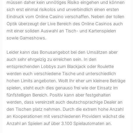
müssen daher kein unnötiges Risiko eingehen und können
sich erst einmal risikolos und unverbindlich einen ersten
Eindruck vom Online Casino verschaffen. Neben der tollen
Optik überzeugt der Live Bereich des Online Casinos auch
mit einer soliden Auswahl an Tisch- und Kartenspielen
sowie Gameshows.
Leider kann das Bonusangebot bei den Umsätzen aber
auch sehr ehrgeizig zu erreichen sein. In den
entsprechenden Lobbys zum Blackjack oder Roulette
werden euch verschiedene Tische und unterschiedlich
hohen Limits angeboten. Wollt Ihr eher um kleinere Beträge
spielen, steht euch dies genauso frei wie der Einsatz im
fünfstelligen Bereich. Positiv kann aber festgehalten
werden, dass vereinzelt auch deutschsprachige Dealer an
den Tischen platz nehmen. Durch die extrem hohe Anzahl
an Kooperationen mit verschiedenen Providern wächst die
Anzahl an Spielen auf über 3.100 Spielautomaten an.