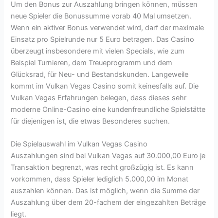
Um den Bonus zur Auszahlung bringen können, müssen
neue Spieler die Bonussumme vorab 40 Mal umsetzen.
Wenn ein aktiver Bonus verwendet wird, darf der maximale
Einsatz pro Spielrunde nur 5 Euro betragen. Das Casino
überzeugt insbesondere mit vielen Specials, wie zum
Beispiel Turnieren, dem Treueprogramm und dem
Glücksrad, für Neu- und Bestandskunden. Langeweile
kommt im Vulkan Vegas Casino somit keinesfalls auf. Die
Vulkan Vegas Erfahrungen belegen, dass dieses sehr
moderne Online-Casino eine kundenfreundliche Spielstätte
für diejenigen ist, die etwas Besonderes suchen.
Die Spielauswahl im Vulkan Vegas Casino
Auszahlungen sind bei Vulkan Vegas auf 30.000,00 Euro je
Transaktion begrenzt, was recht großzügig ist. Es kann
vorkommen, dass Spieler lediglich 5.000,00 im Monat
auszahlen können. Das ist möglich, wenn die Summe der
Auszahlung über dem 20-fachem der eingezahlten Beträge
liegt.