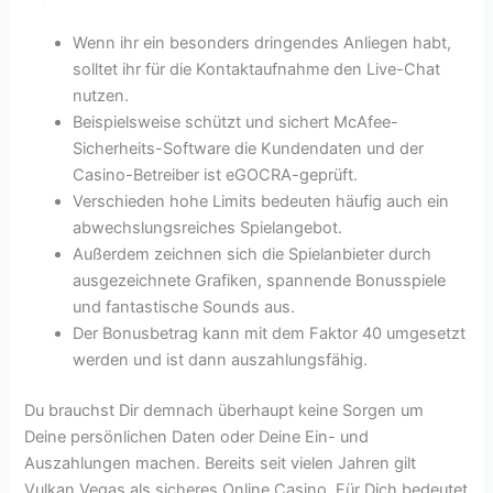
Wenn ihr ein besonders dringendes Anliegen habt,
solltet ihr für die Kontaktaufnahme den Live-Chat
nutzen.
Beispielsweise schützt und sichert McAfee-
Sicherheits-Software die Kundendaten und der
Casino-Betreiber ist eGOCRA-geprüft.
Verschieden hohe Limits bedeuten häufig auch ein
abwechslungsreiches Spielangebot.
Außerdem zeichnen sich die Spielanbieter durch
ausgezeichnete Grafiken, spannende Bonusspiele
und fantastische Sounds aus.
Der Bonusbetrag kann mit dem Faktor 40 umgesetzt
werden und ist dann auszahlungsfähig.
Du brauchst Dir demnach überhaupt keine Sorgen um
Deine persönlichen Daten oder Deine Ein- und
Auszahlungen machen. Bereits seit vielen Jahren gilt
Vulkan Vegas als sicheres Online Casino. Für Dich bedeutet