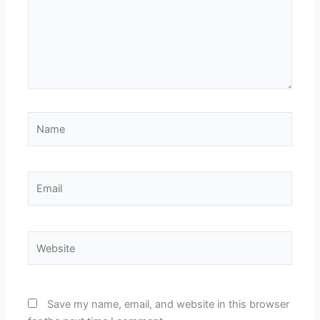
Name
Email
Website
Save my name, email, and website in this browser