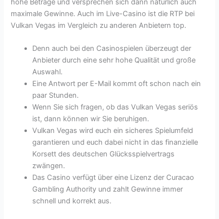
hohe Beträge und versprechen sich dann natürlich auch
maximale Gewinne. Auch im Live-Casino ist die RTP bei
Vulkan Vegas im Vergleich zu anderen Anbietern top.
Denn auch bei den Casinospielen überzeugt der
Anbieter durch eine sehr hohe Qualität und große
Auswahl.
Eine Antwort per E-Mail kommt oft schon nach ein
paar Stunden.
Wenn Sie sich fragen, ob das Vulkan Vegas seriös
ist, dann können wir Sie beruhigen.
Vulkan Vegas wird euch ein sicheres Spielumfeld
garantieren und euch dabei nicht in das finanzielle
Korsett des deutschen Glücksspielvertrags
zwängen.
Das Casino verfügt über eine Lizenz der Curacao
Gambling Authority und zahlt Gewinne immer
schnell und korrekt aus.