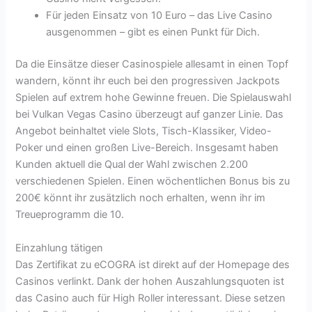
Für jeden Einsatz von 10 Euro – das Live Casino
ausgenommen – gibt es einen Punkt für Dich.
Da die Einsätze dieser Casinospiele allesamt in einen Topf
wandern, könnt ihr euch bei den progressiven Jackpots
Spielen auf extrem hohe Gewinne freuen. Die Spielauswahl
bei Vulkan Vegas Casino überzeugt auf ganzer Linie. Das
Angebot beinhaltet viele Slots, Tisch-Klassiker, Video-
Poker und einen großen Live-Bereich. Insgesamt haben
Kunden aktuell die Qual der Wahl zwischen 2.200
verschiedenen Spielen. Einen wöchentlichen Bonus bis zu
200€ könnt ihr zusätzlich noch erhalten, wenn ihr im
Treueprogramm die 10.
Einzahlung tätigen
Das Zertifikat zu eCOGRA ist direkt auf der Homepage des
Casinos verlinkt. Dank der hohen Auszahlungsquoten ist
das Casino auch für High Roller interessant. Diese setzen