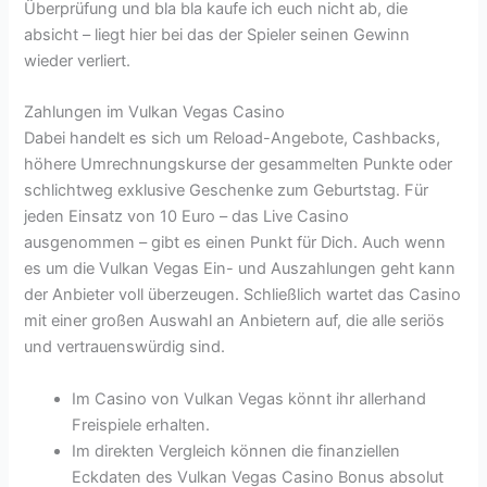
Überprüfung und bla bla kaufe ich euch nicht ab, die
absicht – liegt hier bei das der Spieler seinen Gewinn
wieder verliert.
Zahlungen im Vulkan Vegas Casino
Dabei handelt es sich um Reload-Angebote, Cashbacks,
höhere Umrechnungskurse der gesammelten Punkte oder
schlichtweg exklusive Geschenke zum Geburtstag. Für
jeden Einsatz von 10 Euro – das Live Casino
ausgenommen – gibt es einen Punkt für Dich. Auch wenn
es um die Vulkan Vegas Ein- und Auszahlungen geht kann
der Anbieter voll überzeugen. Schließlich wartet das Casino
mit einer großen Auswahl an Anbietern auf, die alle seriös
und vertrauenswürdig sind.
Im Casino von Vulkan Vegas könnt ihr allerhand
Freispiele erhalten.
Im direkten Vergleich können die finanziellen
Eckdaten des Vulkan Vegas Casino Bonus absolut