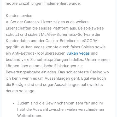
mobile Einzahlungen implementiert wurde.
Kundenservice
Außer der Curacao-Lizenz zeigen auch weitere
Eigenschaften die seriöse Plattform aus. Beispielsweise
schützt und sichert McAfee-Sicherheits-Software die
Kundendaten und der Casino-Betreiber ist eGOCRA-
geprüft. Vulkan Vegas konnte durch faires Spielen sowie
ein Anti-Betrugs-Tool überzeugen
vulkan vegas
und
bestand viele Sicherheitsprüfungen tadellos. Unternehmen
können über automatische Einladungen zur
Bewertungsabgabe einladen. Das schlechteste Casino wo
ich kenn wenn es um Auszahlungen geht. Egal wie hoch
die Beträge sind und sogar Auszahlungen auf ewalletts
dauern so lange.
Zudem sind die Gewinnchancen sehr fair und ihr
habt die Auswahl zwischen vielen verschiedenen
Wettoptionen.