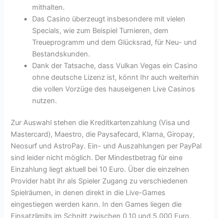
mithalten.
Das Casino überzeugt insbesondere mit vielen
Specials, wie zum Beispiel Turnieren, dem
Treueprogramm und dem Glücksrad, für Neu- und
Bestandskunden.
Dank der Tatsache, dass Vulkan Vegas ein Casino
ohne deutsche Lizenz ist, könnt Ihr auch weiterhin
die vollen Vorzüge des hauseigenen Live Casinos
nutzen.
Zur Auswahl stehen die Kreditkartenzahlung (Visa und
Mastercard), Maestro, die Paysafecard, Klarna, Giropay,
Neosurf und AstroPay. Ein- und Auszahlungen per PayPal
sind leider nicht möglich. Der Mindestbetrag für eine
Einzahlung liegt aktuell bei 10 Euro. Über die einzelnen
Provider habt ihr als Spieler Zugang zu verschiedenen
Spielräumen, in denen direkt in die Live-Games
eingestiegen werden kann. In den Games liegen die
Einsatzlimits im Schnitt zwischen 0,10 und 5.000 Euro.