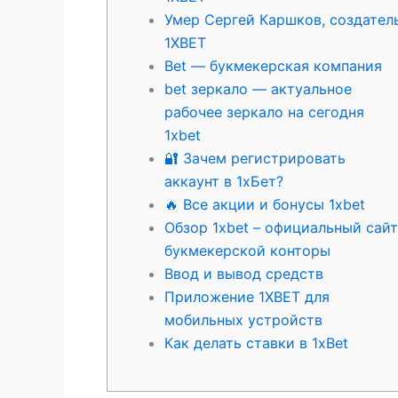
Умер Сергей Каршков, создател
1XBET
Bet — букмекерская компания
bet зеркало — актуальное
рабочее зеркало на сегодня
1xbet
🔐 Зачем регистрировать
аккаунт в 1хБет?
🔥 Все акции и бонусы 1xbet
Обзор 1xbet – официальный сайт
букмекерской конторы
Ввод и вывод средств
Приложение 1XBET для
мобильных устройств
Как делать ставки в 1xBet