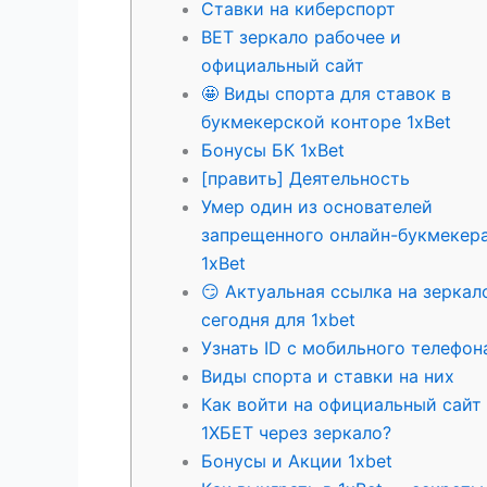
Ставки на киберспорт
BET зеркало рабочее и
официальный сайт
🤩 Виды спорта для ставок в
букмекерской конторе 1xBet
Бонусы БК 1xBet
[править] Деятельность
Умер один из основателей
запрещенного онлайн-букмекер
1xBet
😏 Актуальная ссылка на зеркал
сегодня для 1xbet
Узнать ID с мобильного телефон
Виды спорта и ставки на них
Как войти на официальный сайт
1ХБЕТ через зеркало?
Бонусы и Акции 1xbet