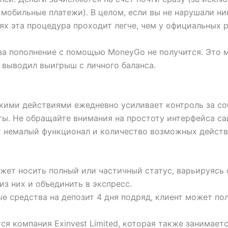
 мобильные платежи). В целом, если вы не нарушали н
х эта процедура проходит легче, чем у официальных 
за пополнение с помощью MoneyGo не получится. Это м
 выводил выигрыш с личного баланса.
кими действиями ежедневно усиливает контроль за со
ы. Не обращайте внимания на простоту интерфейса са
 немалый функционал и количество возможных действ
ожет носить полный или частичный статус, варьируясь
з них и объединить в экспресс.
е средства на депозит 4 дня подряд, клиент может по
тся компания Exinvest Limited, которая также занимае