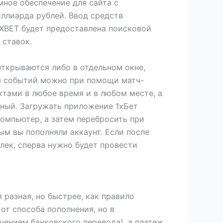
мное обеспечение для сайта с
иллиарда рублей. Ввод средств
1XBET будет предоставлена поисковой
 ставок.
ткрываются либо в отдельном окне,
ом событий можно при помощи матч-
тами в любое время и в любом месте, а
дный. Загружать приложение 1xБет
 компьютер, а затем перебросить при
ым вы пополняли аккаунт. Если после
ек, сперва нужно будет провести
 разная, но быстрее, как правило
от способа пополнения, но в
ючением банковского перевода), а платеж