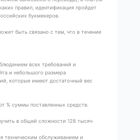
икаких правил, идентификация пройдет
российских букмекеров.
ожет быть связано с тем, что в течение
блюдением всех требований и
йта и небольшого размера
ий, которые имеют достаточный вес
 от % суммы поставленных средств.
лучить в общей сложности 128 тысяч
тся техническим обслуживанием и