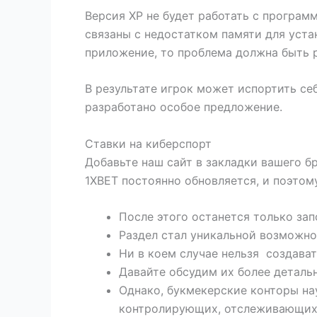
Версия XP не будет работать с програм
связаны с недостатком памяти для уста
приложение, то проблема должна быть 
В результате игрок может испортить се
разработано особое предложение.
Ставки на киберспорт
Добавьте наш сайт в закладки вашего бр
1XBET постоянно обновляется, и поэтому
После этого останется только за
Раздел стал уникальной возможно
Ни в коем случае нельзя создава
Давайте обсудим их более детальн
Однако, букмекерские конторы на
контролирующих, отслеживающих 