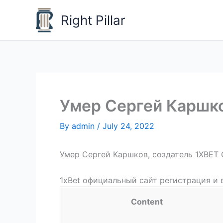
Skip
Right Pillar
to
content
Умер Сергей Каршко
By
admin
/
July 24, 2022
Умер Сергей Каршков, создатель 1XBET 
1xBet официальный сайт регистрация и в
Content