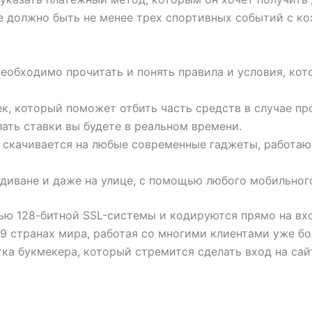
е должно быть не менее трех спортивных событий с ко
необходимо прочитать и понять правила и условия, ко
к, который поможет отбить часть средств в случае пр
лать ставки вы будете в реальном времени.
скачивается на любые современные гаджеты, работаю
 диване и даже на улице, с помощью любого мобильног
ю 128-битной SSL-системы и кодируются прямо на вх
9 странах мира, работая со многими клиентами уже бол
ка букмекера, который стремится сделать вход на сай