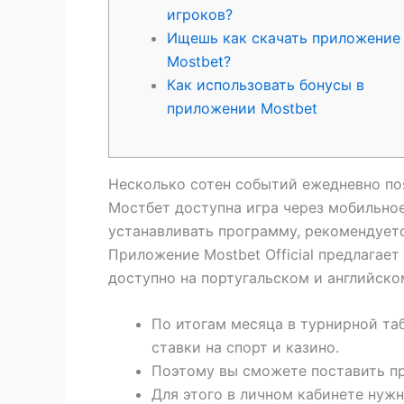
игроков?
Ищешь как скачать приложение
Mostbet?
Как использовать бонусы в
приложении Mostbet
Несколько сотен событий ежедневно поя
Мостбет доступна игра через мобильное
устанавливать программу, рекомендует
Приложение Mostbet Official предлагает
доступно на португальском и английско
По итогам месяца в турнирной та
ставки на спорт и казино.
Поэтому вы сможете поставить про
Для этого в личном кабинете нужн