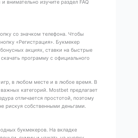
 и внимательно изучите раздел FAQ
опку со значком телефона. Чтобы
кнопку «Регистрация». Букмекер
бонусных акциях, ставки на быстрые
е скачать программу с официального
гр, в любом месте и в любое время. В
 важных категорий. Mostbet предлагает
едура отличается простотой, поэтому
не рискуя собственными деньгами.
родных букмекеров. На вкладке
деньги, сумму и нажать на кнопку