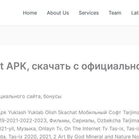
Home
About Us
Services
Team
Lat
 APK, скачать с официально
циального сайта, бонусы
 Apk Yuklash Yuklab Olish Skachat Мобильный Софт Tarjima
2019-2021-2022-2023, Фильмы, Сериалы, Ozbekcha Tarjima 2
yil, Музыка, Onlayn Tv, On The Internet Tv Tas-ix, Tas-i
lida, Tas-ix 2020, 2021, 2 Art By God Mineral and Nature No