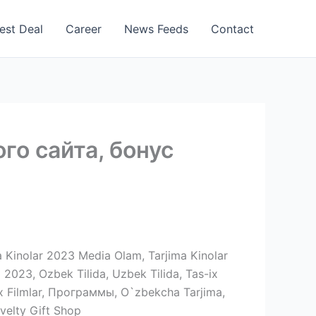
est Deal
Career
News Feeds
Contact
го сайта, бонус
 Kinolar 2023 Media Olam, Tarjima Kinolar
023, Ozbek Tilida, Uzbek Tilida, Tas-ix
x Filmlar, Программы, O`zbekcha Tarjima,
velty Gift Shop