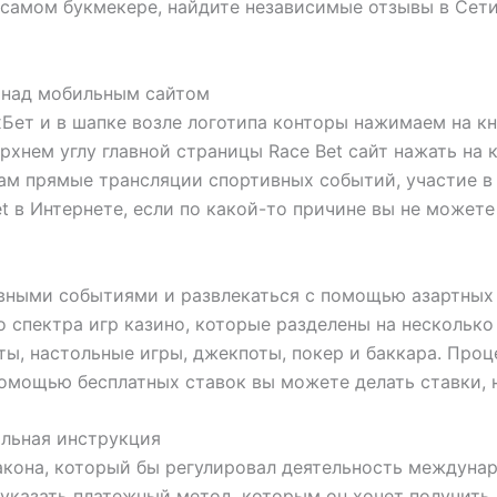
 самом букмекере, найдите независимые отзывы в Сети
 над мобильным сайтом
Бет и в шапке возле логотипа конторы нажимаем на кн
рхнем углу главной страницы Race Bet сайт нажать на 
ам прямые трансляции спортивных событий, участие в 
t в Интернете, если по какой-то причине вы не может
вными событиями и развлекаться с помощью азартных и
 спектра игр казино, которые разделены на несколько
ты, настольные игры, джекпоты, покер и баккара. Проц
помощью бесплатных ставок вы можете делать ставки, 
тальная инструкция
закона, который бы регулировал деятельность междуна
указать платежный метод, которым он хочет получить 