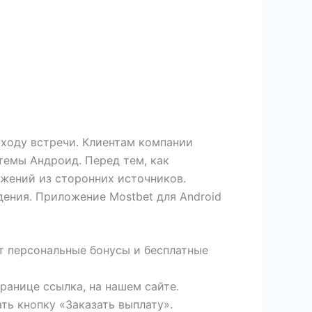
 ходу встречи. Клиентам компании
темы Андроид. Перед тем, как
жений из сторонних источников.
едения. Приложение Mostbet для Android
т персональные бонусы и бесплатные
ранице ссылка, на нашем сайте.
ть кнопку «Заказать выплату».