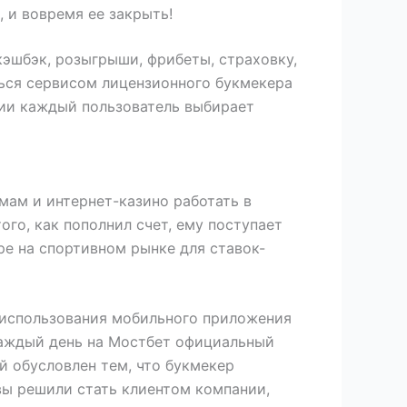
, и вовремя ее закрыть!
кэшбэк, розыгрыши, фрибеты, страховку,
ться сервисом лицензионного букмекера
ции каждый пользователь выбирает
ам и интернет-казино работать в
ого, как пополнил счет, ему поступает
ре на спортивном рынке для ставок-
 использования мобильного приложения
Каждый день на Мостбет официальный
ей обусловлен тем, что букмекер
 вы решили стать клиентом компании,