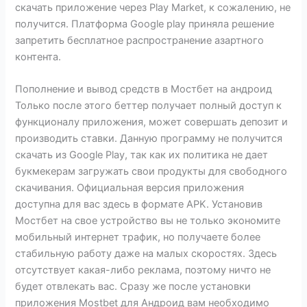
скачать приложение через Play Market, к сожалению, не
получится. Платформа Google play приняла решение
запретить бесплатное распространение азартного
контента.
Пополнение и вывод средств в Мостбет на андроид
Только после этого беттер получает полный доступ к
функционалу приложения, может совершать депозит и
производить ставки. Данную программу не получится
скачать из Google Play, так как их политика не дает
букмекерам загружать свои продукты для свободного
скачивания. Официальная версия приложения
доступна для вас здесь в формате APK. Установив
Мостбет на свое устройство вы не только экономите
мобильный интернет трафик, но получаете более
стабильную работу даже на малых скоростях. Здесь
отсутствует какая-либо реклама, поэтому ничто не
будет отвлекать вас. Сразу же после установки
приложения Mostbet для Андроид вам необходимо