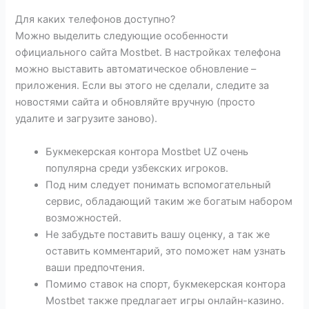
Для каких телефонов доступно?
Можно выделить следующие особенности
официального сайта Mostbet. В настройках телефона
можно выставить автоматическое обновление –
приложения. Если вы этого не сделали, следите за
новостями сайта и обновляйте вручную (просто
удалите и загрузите заново).
Букмекерская контора Mostbet UZ очень
популярна среди узбекских игроков.
Под ним следует понимать вспомогательный
сервис, обладающий таким же богатым набором
возможностей.
Не забудьте поставить вашу оценку, а так же
оставить комментарий, это поможет нам узнать
ваши предпочтения.
Помимо ставок на спорт, букмекерская контора
Mostbet также предлагает игры онлайн-казино.