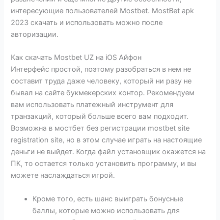
интересующие пользователей Mostbet. MostBet apk
2023 скачать и использовать можно после
авторизации.
Как скачать Mostbet UZ на iOS Айфон
Интерфейс простой, поэтому разобраться в нем не
составит труда даже человеку, который ни разу не
бывал на сайте букмекерских контор. Рекомендуем
вам использовать платежный инструмент для
транзакций, который больше всего вам подходит.
Возможна в мостбет без регистрации mostbet site
registration site, но в этом случае играть на настоящие
деньги не выйдет. Когда файл установщик окажется на
ПК, то остается только установить программу, и вы
можете наслаждаться игрой.
Кроме того, есть шанс выиграть бонусные
баллы, которые можно использовать для