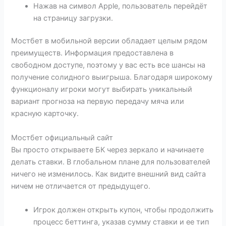
Нажав на символ Apple, пользователь перейдёт
на страницу загрузки.
Мостбет в мобильной версии обладает целым рядом
преимуществ. Информация предоставлена в
свободном доступе, поэтому у вас есть все шансы на
получение солидного выигрыша. Благодаря широкому
функционалу игроки могут выбирать уникальный
вариант прогноза на первую передачу мяча или
красную карточку.
Мостбет официальный сайт
Вы просто открываете БК через зеркало и начинаете
делать ставки. В глобальном плане для пользователей
ничего не изменилось. Как видите внешний вид сайта
ничем не отличается от предыдущего.
Игрок должен открыть купон, чтобы продолжить
процесс беттинга, указав сумму ставки и ее тип