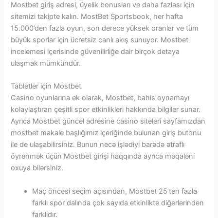
Mostbet giriş adresi, üyelik bonusları ve daha fazlası için
sitemizi takipte kalın. MostBet Sportsbook, her hafta
15.000’den fazla oyun, son derece yüksek oranlar ve tüm
büyük sporlar için ücretsiz canlı akış sunuyor. Mostbet
incelemesi içerisinde güvenilirliğe dair birçok detaya
ulaşmak mümkündür.
Tabletler için Mostbet
Casino oyunlarına ek olarak, Mostbet, bahis oynamayı
kolaylaştıran çeşitli spor etkinlikleri hakkında bilgiler sunar.
Ayrıca Mostbet güncel adresine casino siteleri sayfamızdan
mostbet makale başlığımız içeriğinde bulunan giriş butonu
ile de ulaşabilirsiniz. Bunun necə işlədiyi barədə ətraflı
öyrənmək üçün Mostbet girişi haqqında ayrıca məqaləni
oxuya bilərsiniz.
Maç öncesi seçim açısından, Mostbet 25’ten fazla
farklı spor dalında çok sayıda etkinlikte diğerlerinden
farklıdır.