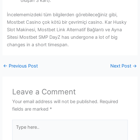
oluşan 3 kart).
İncelememizdeki tüm bilgilerden görebileceğiniz gibi,
Mostbet Casino çok kötü bir çevrimiçi casino. Kar Husky
Slot Makinesi, Mostbet Link Alternatif Bağlantı ve Ayna
Sitesi Mostbet SMP DayZ has undergone a lot of big
changes in a short timespan.
←
Previous Post
Next Post
→
Leave a Comment
Your email address will not be published.
Required
fields are marked
*
Type
here..