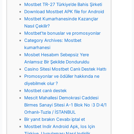
Mostbet TR-27 Türkiye’de Bahis Şirketi
Download Mostbet APK file for Android
Mostbet Kumarhanesinde Kazançlar
Nasıl Çekilir?
Mostbet’te bonuslar ve promosyonlar
Category Archives: Mostbet
kumarhanesi
Mosbet Hesabım Sebepsiz Yere
Anlamsız Bir Şekilde Donduruldu
Casino Sitesi Mostbet Canlı Destek Hattı
Promosyonlar ve ödüller hakkında ne
diyebilmek olur ?
Mostbet canlı destek
Mescit Mahallesi Demokrasi Caddesi
Birmes Sanayi Sitesi A-1 Blok No :3 D:4/1
Orhanlı-Tuzla / İSTANBUL
Bir yanıt bırakın Cevabı iptal et
Mostbet Indir Android Apk, Ios Için
Türkiye ️ Uygulaması Nasıl Indirilir