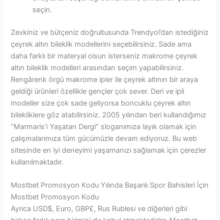
seçin.
Zevkiniz ve bütçeniz doğrultusunda Trendyol’dan istediğiniz
çeyrek altın bileklik modellerini seçebilirsiniz. Sade ama
daha farklı bir materyal olsun isterseniz makrome çeyrek
altın bileklik modelleri arasından seçim yapabilirsiniz.
Rengârenk örgü makrome ipler ile çeyrek altının bir araya
geldiği ürünleri özellikle gençler çok sever. Deri ve ipli
modeller size çok sade geliyorsa boncuklu çeyrek altın
bilekliklere göz atabilirsiniz. 2005 yılından beri kullandığımız
“Marmaris’i Yaşatan Dergi” sloganımıza layık olamak için
çalışmalarımıza tüm gücümüzle devam ediyoruz. Bu web
sitesinde en iyi deneyimi yaşamanızı sağlamak için çerezler
kullanılmaktadır.
Mostbet Promosyon Kodu Yılında Başarılı Spor Bahisleri İçin
Mostbet Promosyon Kodu
Ayrıca USD$, Euro, GBP£, Rus Rublesi ve diğerleri gibi