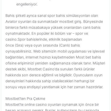
engelleniyor.
Bahis şirketi ayrıca sanal spor bahis simülasyonları olan
Aviator oyunları da sunmaktadır mostbet giriş. Bünyesinde
binlerce farklı müsabakaya yüksek oranlardan canlı bahis
oynatmaktadır. En popüler iki bölüm var – spor ve
casino.Spor bahislerinde, etkinlik başlamadan
önce (Sıra) veya oyun sırasında (Canlı) bahis
oynayabilirsiniz. Web sitemizin mobil uygulaması ve işlevsel
bağlantıları, internet hızınızı kaybetmeden Most bet bahis
ofisine erişiminizi yeniden sağlamanıza olanak tanır. Müşteri
destek ekibi, Mostbet Casino’da sunulan farklı ürünler
hakkında son derece eğitimli ve bilgilidir. Oyuncuların oyun
deneyimleri hakkında sahip olabilecekleri herhangi bir
soruyu veya endişeyi yanıtlamak için her zaman hazırdırlar.
Mostbet’ten Pra Çekme
Mostbet’te online casino oyunları oynamak için önce bir
hesap açmanız gerekir. Bunlar, kullanıcıların bu casinoda