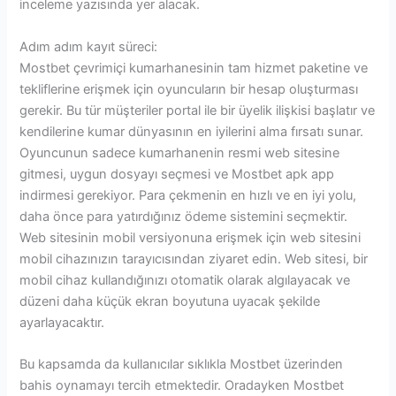
inceleme yazısında yer alacak.
Adım adım kayıt süreci:
Mostbet çevrimiçi kumarhanesinin tam hizmet paketine ve
tekliflerine erişmek için oyuncuların bir hesap oluşturması
gerekir. Bu tür müşteriler portal ile bir üyelik ilişkisi başlatır ve
kendilerine kumar dünyasının en iyilerini alma fırsatı sunar.
Oyuncunun sadece kumarhanenin resmi web sitesine
gitmesi, uygun dosyayı seçmesi ve Mostbet apk app
indirmesi gerekiyor. Para çekmenin en hızlı ve en iyi yolu,
daha önce para yatırdığınız ödeme sistemini seçmektir.
Web sitesinin mobil versiyonuna erişmek için web sitesini
mobil cihazınızın tarayıcısından ziyaret edin. Web sitesi, bir
mobil cihaz kullandığınızı otomatik olarak algılayacak ve
düzeni daha küçük ekran boyutuna uyacak şekilde
ayarlayacaktır.
Bu kapsamda da kullanıcılar sıklıkla Mostbet üzerinden
bahis oynamayı tercih etmektedir. Oradayken Mostbet