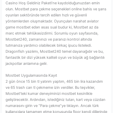
Casino Hoş Geldiniz Paketi’ne kaydolduğunuzdan emin
olun. Mostbet para çekme seçenekleri online bahis ve şans
oyunları sektöründe tercih edilen hızlı ve güvenli
yöntemlerden oluşmaktadır. Oyunçuları narahat aviator
game mostbet edən əsas sual budur ki, Mostbet az da
mərc etmək təhlükəsizdirmi. Sorumlu oyun sayfasında,
Mostbet240, zamanınızı ve paranızı kontrol altında
tutmanıza yardımcı olabilecek birkaç ipucu listeledi.
Dragonfish yazılımı, Mostbet240 temel dayanağıdır ve bu,
fantastik bir dizi yüksek kaliteli oyun ve büyük ağ bağlantılı
jackpotlar anlamına gelir.
Mostbet Uygulamasında Kayıt
2 gün önce 15 bin tl yatırım yaptım, 465 bin lira kazandım
ve 65 trash can tl çekmeme izin verdiler. Bu teşvikler,
Mostbet’teki kumar deneyiminizi mostbet kesinlikle
geliştirecektir. Ardından, istediğiniz tutarı, kart veya cüzdan
numarasını girin ve “Para çekme”ye tıklayın. Ancak türk
kullanıcılara tamamen etme konusunda floor kendi dillerinde