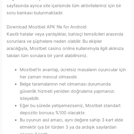
sayfasında ayrıca site içerisinde tüm aktiviteleriniz için bir
soru bankası bulunmaktadır.
Download Mostbet APK file for Android
Kasıtlı hatalar veya yanlışlıklar, bahisçi temsilcileri arasında
sorunlara ve şüphelere neden olabilir. Bu ekipler
aracılığıyla, Mostbet casino online kullanımıyla ilgili aklınıza
takılan tüm sorulara bir yanıt alabilirsiniz.
Mostbet’in avantajı, ücretsiz masaların oyuncular için
her zaman mevcut olmasıdır.
Belge taramalarının net olmaması durumunda
güvenlik hizmeti yeniden doğrulama yapmanızı
isteyebilir.
Eğer bu sürede yetişemezseniz, Mostbet standart
depozito bonusu %100 olacaktır.
Bu oyunun asıl amacı, aynı değere sahip 3 kart elde
etmektir (ya bir türden 3 ya da ardışık sayılardan