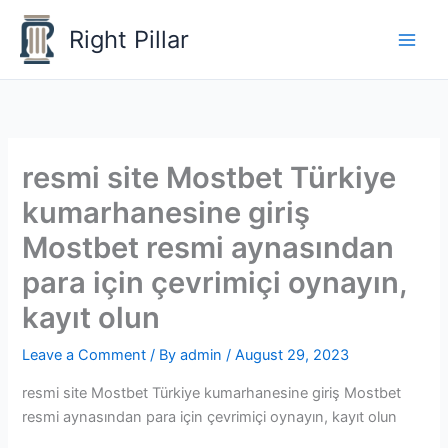
Skip
Right Pillar
to
content
resmi site Mostbet Türkiye
kumarhanesine giriş
Mostbet resmi aynasından
para için çevrimiçi oynayın,
kayıt olun
Leave a Comment
/ By
admin
/
August 29, 2023
resmi site Mostbet Türkiye kumarhanesine giriş Mostbet
resmi aynasından para için çevrimiçi oynayın, kayıt olun