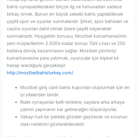
bahis oynayabilecekleri birçok lig ve turnuvadan sadece
birkaç örnek. Bunun en büyük sebebi bahis yapılabilecek
çeşitli spor ve oyunlar sunmalarıdır. Şirket, spor bahisleri ve
casino oyunları dahil olmak üzere çeşitli seçenekler
sunmaktadır. Hoşgeldin bonusu, Mostbet kumarhanesinin
yeni müşterilerinin 2.500’e kadar bonus Türk Lirası ve 250
bedava dönüş kazanmasını sağlar. Mostbet çevrimiçi
kumarhanesine para yatırmak, oyuncular için kişisel bir
hesap aracılığıyla gerçekleşir
http://mostbetbahisturkey.com/
.
Mostbet giriş canlı bahis kuponları oluşturmak için en
iyi sitelerden biridir.
Rulet oynayanlar belli renklere, sayılara arka arkaya
yatırım yapmanın kar getireceğini düşünüyorlar.
Vakayı hızlı bir şekilde gözden geçirecek ve sorunun
olası nedenini gösterebilecektir.