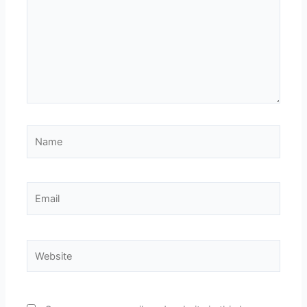
Name
Email
Website