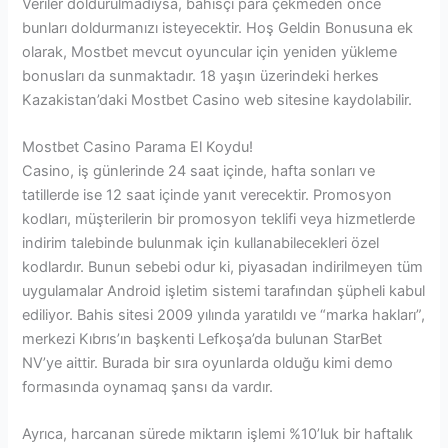
Veriler doldurulmadıysa, bahisçi para çekmeden önce
bunları doldurmanızı isteyecektir. Hoş Geldin Bonusuna ek
olarak, Mostbet mevcut oyuncular için yeniden yükleme
bonusları da sunmaktadır. 18 yaşın üzerindeki herkes
Kazakistan’daki Mostbet Casino web sitesine kaydolabilir.
Mostbet Casino Parama El Koydu!
Casino, iş günlerinde 24 saat içinde, hafta sonları ve
tatillerde ise 12 saat içinde yanıt verecektir. Promosyon
kodları, müşterilerin bir promosyon teklifi veya hizmetlerde
indirim talebinde bulunmak için kullanabilecekleri özel
kodlardır. Bunun sebebi odur ki, piyasadan indirilmeyen tüm
uygulamalar Android işletim sistemi tarafından şüpheli kabul
ediliyor. Bahis sitesi 2009 yılında yaratıldı ve “marka hakları”,
merkezi Kıbrıs’ın başkenti Lefkoşa’da bulunan StarBet
NV’ye aittir. Burada bir sıra oyunlarda olduğu kimi demo
formasında oynamaq şansı da vardır.
Ayrıca, harcanan sürede miktarın işlemi %10’luk bir haftalık