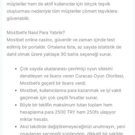
müşteriler hem de aktif kullanıcılar için birçok teşvik
oluşturması nedeniyle tüm müşteriler cömert teşviklere
güvenebilir.
Mostbet’e Nasıl Para Yatırılır?
Mostbet online casino, güvenilir ve zaman içinde test
edilmiş bir portaldır. Ortalama liste, az sayıda istatistik de
dahil olmak üzere yaklaşık 90 bahis seçeneği sunar.
Çok sayıda uluslararası çevrimiçi oyun sitesini
denetleyen ve lisans veren Curacao Oyun Otoritesi,
Mostbet’e geçerli bir lisans verdi.
Mostbet, kullanıcılarına para kazanmak ve iyi vakit
geçirmek için çok çeşitli fırsatlar sunar.
Böyle bir teklifin maksimum tutarı toplam hem
hesaplarına para 2500 TRY hem 250fs ulaşıyor
miktar hesabı.
Aksi takdirde değiştiremeyeceğinizi unutmayın, yeni
onaylanan seçeneği sonlandırın, dikkatli bir şekilde