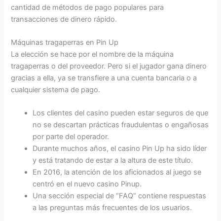
cantidad de métodos de pago populares para
transacciones de dinero rápido.
Máquinas tragaperras en Pin Up
La elección se hace por el nombre de la máquina
tragaperras o del proveedor. Pero si el jugador gana dinero
gracias a ella, ya se transfiere a una cuenta bancaria o a
cualquier sistema de pago.
Los clientes del casino pueden estar seguros de que
no se descartan prácticas fraudulentas o engañosas
por parte del operador.
Durante muchos años, el casino Pin Up ha sido líder
y está tratando de estar a la altura de este título.
En 2016, la atención de los aficionados al juego se
centró en el nuevo casino Pinup.
Una sección especial de “FAQ” contiene respuestas
a las preguntas más frecuentes de los usuarios.