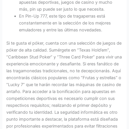
apuestas deportivas, juegos de casino y mucho
más, pin up puede ser justo lo que necesita.
En Pin-Up 777, este tipo de tragaperras está
constantemente en la selección de los mejores
emuladores y entre las últimas novedades.
Si te gusta el póker, cuenta con una selección de juegos de
póker de alta calidad. Sumérgete en “Texas Hold’em”,
“Caribbean Stud Poker” y “Three Card Poker” para vivir una
experiencia emocionante y desafiante. Si eres fanático de
las tragamonedas tradicionales, no te decepcionarás. Aquí
encontrarás clásicos populares como “Frutas y estrellas” o
“Lucky 7” que te harán recordar las máquinas de casino de
antaño. Para acceder a la bonificación para apuestas en
competiciones deportivas es necesario cumplir con sus
respectivos requisitos; realizando el primer depósito y
verificando tu identidad. La seguridad informática es otro
punto importante a destacar, la plataforma está diseñada
por profesionales experimentados para evitar filtraciones