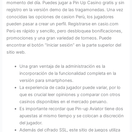
momento del día. Puedes jugar a Pin Up Casino gratis y sin
registro en la versión demo de las tragamonedas. Una vez
conocidas las opciones de casion Perù, los jugadores
pueden pasar a crear un perfil. Registrarse en casio.com
Perù es rápido y sencillo, pero desbloquea bonificaciones,
promociones y una gran variedad de torneos. Puede
encontrar el botón “Iniciar sesión” en la parte superior del
sitio web.
Una gran ventaja de la administración es la
incorporación de la funcionalidad completa en la
versión para smartphones.
La experiencia de cada jugador puede variar, por lo
que es crucial leer opiniones y comparar con otros
casinos disponibles en el mercado peruano.
Es importante recordar que Pin-up Aviator tiene dos
apuestas al mismo tiempo y se colocan a discreción
del jugador.
Además del cifrado SSL, este sitio de juegos utiliza