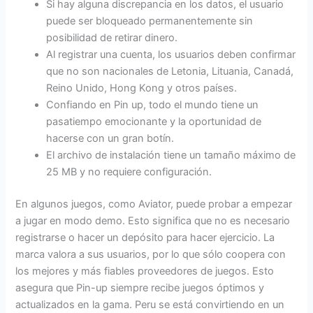
Si hay alguna discrepancia en los datos, el usuario
puede ser bloqueado permanentemente sin
posibilidad de retirar dinero.
Al registrar una cuenta, los usuarios deben confirmar
que no son nacionales de Letonia, Lituania, Canadá,
Reino Unido, Hong Kong y otros países.
Confiando en Pin up, todo el mundo tiene un
pasatiempo emocionante y la oportunidad de
hacerse con un gran botín.
El archivo de instalación tiene un tamaño máximo de
25 MB y no requiere configuración.
En algunos juegos, como Aviator, puede probar a empezar
a jugar en modo demo. Esto significa que no es necesario
registrarse o hacer un depósito para hacer ejercicio. La
marca valora a sus usuarios, por lo que sólo coopera con
los mejores y más fiables proveedores de juegos. Esto
asegura que Pin-up siempre recibe juegos óptimos y
actualizados en la gama. Peru se está convirtiendo en un