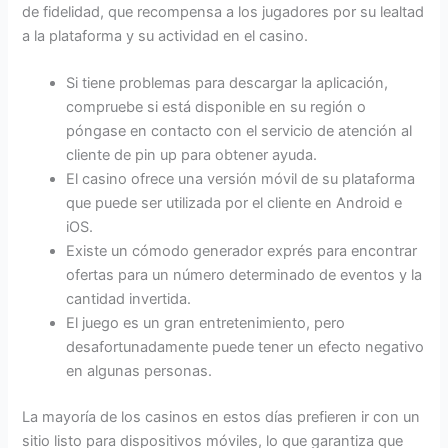
de fidelidad, que recompensa a los jugadores por su lealtad
a la plataforma y su actividad en el casino.
Si tiene problemas para descargar la aplicación,
compruebe si está disponible en su región o
póngase en contacto con el servicio de atención al
cliente de pin up para obtener ayuda.
El casino ofrece una versión móvil de su plataforma
que puede ser utilizada por el cliente en Android e
iOS.
Existe un cómodo generador exprés para encontrar
ofertas para un número determinado de eventos y la
cantidad invertida.
El juego es un gran entretenimiento, pero
desafortunadamente puede tener un efecto negativo
en algunas personas.
La mayoría de los casinos en estos días prefieren ir con un
sitio listo para dispositivos móviles, lo que garantiza que