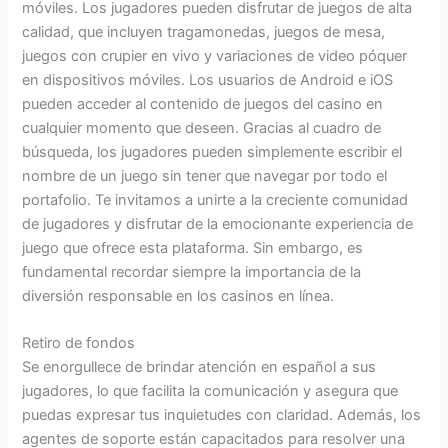
móviles. Los jugadores pueden disfrutar de juegos de alta
calidad, que incluyen tragamonedas, juegos de mesa,
juegos con crupier en vivo y variaciones de video póquer
en dispositivos móviles. Los usuarios de Android e iOS
pueden acceder al contenido de juegos del casino en
cualquier momento que deseen. Gracias al cuadro de
búsqueda, los jugadores pueden simplemente escribir el
nombre de un juego sin tener que navegar por todo el
portafolio. Te invitamos a unirte a la creciente comunidad
de jugadores y disfrutar de la emocionante experiencia de
juego que ofrece esta plataforma. Sin embargo, es
fundamental recordar siempre la importancia de la
diversión responsable en los casinos en línea.
Retiro de fondos
Se enorgullece de brindar atención en español a sus
jugadores, lo que facilita la comunicación y asegura que
puedas expresar tus inquietudes con claridad. Además, los
agentes de soporte están capacitados para resolver una