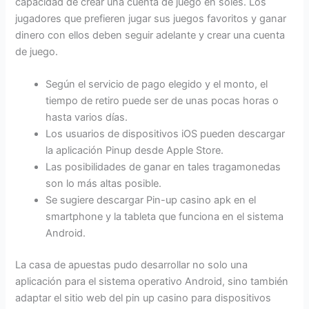
capacidad de crear una cuenta de juego en soles. Los
jugadores que prefieren jugar sus juegos favoritos y ganar
dinero con ellos deben seguir adelante y crear una cuenta
de juego.
Según el servicio de pago elegido y el monto, el
tiempo de retiro puede ser de unas pocas horas o
hasta varios días.
Los usuarios de dispositivos iOS pueden descargar
la aplicación Pinup desde Apple Store.
Las posibilidades de ganar en tales tragamonedas
son lo más altas posible.
Se sugiere descargar Pin-up casino apk en el
smartphone y la tableta que funciona en el sistema
Android.
La casa de apuestas pudo desarrollar no solo una
aplicación para el sistema operativo Android, sino también
adaptar el sitio web del pin up casino para dispositivos