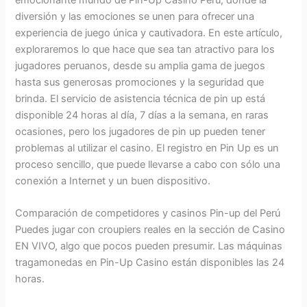
diversión y las emociones se unen para ofrecer una
experiencia de juego única y cautivadora. En este artículo,
exploraremos lo que hace que sea tan atractivo para los
jugadores peruanos, desde su amplia gama de juegos
hasta sus generosas promociones y la seguridad que
brinda. El servicio de asistencia técnica de pin up está
disponible 24 horas al día, 7 días a la semana, en raras
ocasiones, pero los jugadores de pin up pueden tener
problemas al utilizar el casino. El registro en Pin Up es un
proceso sencillo, que puede llevarse a cabo con sólo una
conexión a Internet y un buen dispositivo.
Comparación de competidores y casinos Pin-up del Perú
Puedes jugar con croupiers reales en la sección de Casino
EN VIVO, algo que pocos pueden presumir. Las máquinas
tragamonedas en Pin-Up Casino están disponibles las 24
horas.