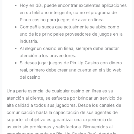
Hoy en día, puede encontrar excelentes aplicaciones
en su teléfono inteligente, como el programa de
Pinup casino para juegos de azar en línea.
Compañía sueca que actualmente se ubica como
uno de los principales proveedores de juegos en la
industria.
Al elegir un casino en línea, siempre debe prestar
atención a los proveedores.
Si desea jugar juegos de Pin Up Casino con dinero
real, primero debe crear una cuenta en el sitio web
del casino.
Una parte esencial de cualquier casino en línea es su
atención al cliente, se esfuerza por brindar un servicio de
alta calidad a todos sus jugadores. Desde los canales de
comunicación hasta la capacitación de sus agentes de
soporte, el objetivo es garantizar una experiencia de
usuario sin problemas y satisfactoria. Bienvenidos al
emocionante mundo de Pin-Up Casino Perú, donde la