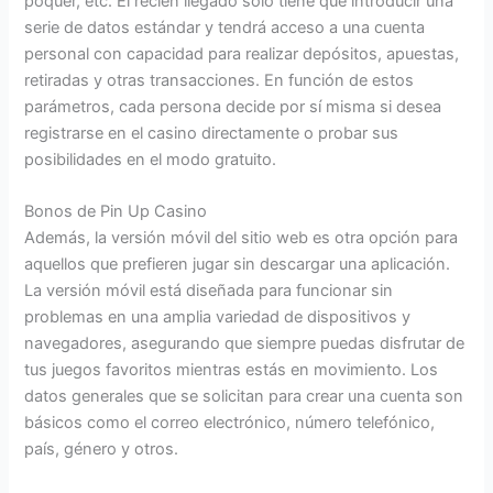
póquer, etc. El recién llegado sólo tiene que introducir una
serie de datos estándar y tendrá acceso a una cuenta
personal con capacidad para realizar depósitos, apuestas,
retiradas y otras transacciones. En función de estos
parámetros, cada persona decide por sí misma si desea
registrarse en el casino directamente o probar sus
posibilidades en el modo gratuito.
Bonos de Pin Up Casino
Además, la versión móvil del sitio web es otra opción para
aquellos que prefieren jugar sin descargar una aplicación.
La versión móvil está diseñada para funcionar sin
problemas en una amplia variedad de dispositivos y
navegadores, asegurando que siempre puedas disfrutar de
tus juegos favoritos mientras estás en movimiento. Los
datos generales que se solicitan para crear una cuenta son
básicos como el correo electrónico, número telefónico,
país, género y otros.