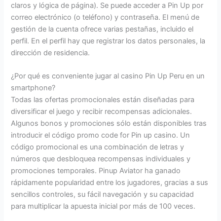
claros y lógica de página). Se puede acceder a Pin Up por
correo electrónico (o teléfono) y contraseña. El menú de
gestión de la cuenta ofrece varias pestañas, incluido el
perfil. En el perfil hay que registrar los datos personales, la
dirección de residencia.
¿Por qué es conveniente jugar al casino Pin Up Peru en un
smartphone?
Todas las ofertas promocionales están diseñadas para
diversificar el juego y recibir recompensas adicionales.
Algunos bonos y promociones sólo están disponibles tras
introducir el código promo code for Pin up casino. Un
código promocional es una combinación de letras y
números que desbloquea recompensas individuales y
promociones temporales. Pinup Aviator ha ganado
rápidamente popularidad entre los jugadores, gracias a sus
sencillos controles, su fácil navegación y su capacidad
para multiplicar la apuesta inicial por más de 100 veces.