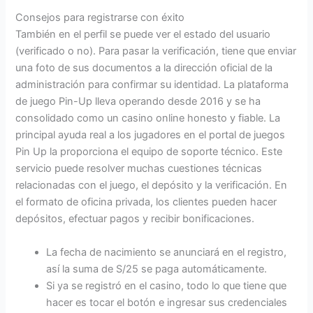
Consejos para registrarse con éxito
También en el perfil se puede ver el estado del usuario
(verificado o no). Para pasar la verificación, tiene que enviar
una foto de sus documentos a la dirección oficial de la
administración para confirmar su identidad. La plataforma
de juego Pin-Up lleva operando desde 2016 y se ha
consolidado como un casino online honesto y fiable. La
principal ayuda real a los jugadores en el portal de juegos
Pin Up la proporciona el equipo de soporte técnico. Este
servicio puede resolver muchas cuestiones técnicas
relacionadas con el juego, el depósito y la verificación. En
el formato de oficina privada, los clientes pueden hacer
depósitos, efectuar pagos y recibir bonificaciones.
La fecha de nacimiento se anunciará en el registro,
así la suma de S/25 se paga automáticamente.
Si ya se registró en el casino, todo lo que tiene que
hacer es tocar el botón e ingresar sus credenciales