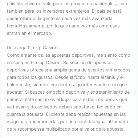
país atractivo no sólo para los proyectos nacionales, sino
también para los inversores extranjeros. El país se está
desarrollando, la gente es cada vez más avanzada
tecnológicamente, por lo que cada vez más empresas
entran en el mercado.
Descarga Pin Up Casino
Como amante de las apuestas deportivas, me siento como
en casa en Pin-up Casino. Su sección de apuestas
deportivas ofrece una amplia gama de eventos y mercados
para todos los gustos. Desde el fútbol hasta el tenis y el
baloncesto, siempre encuentro algo interesante en lo que
apostar. Si buscas emoción deportiva y entretenimiento de
primera, este casino es el lugar para estar. Los bonos que
ya hayan sido activados deben apostarse, teniendo en
cuenta la apuesta. El cliente debe realizar apuestas en las
máquinas tragamonedas por una cantidad igual al tamaño
de la recompensa multiplicado por el valor de la apuesta.