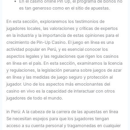
En el casino online Pin Up, el programa de bonos no
es tan generoso como en el sitio de apuestas.
En esta sección, exploraremos los testimonios de
jugadores locales, las valoraciones y críticas de expertos
en la industria y la importancia de estas opiniones para el
crecimiento de Pin-Up Casino. El juego en línea es una
actividad popular en Perú, y es esencial conocer los
aspectos legales y las regulaciones que rigen los casinos
en línea en el país. En esta sección, examinamos la licencia
y regulaciones, la legislación peruana sobre juegos de azar
en línea y las medidas de juego seguro y protección al
jugador. Uno de los aspectos más emocionantes del
casino en vivo es la capacidad de interactuar con otros
jugadores de todo el mundo.
in Perú: A la cabeza de la carrera de las apuestas en línea
Se necesitan espejos para que los jugadores tengan
acceso a su cuenta personal y tragamonedas en cualquier