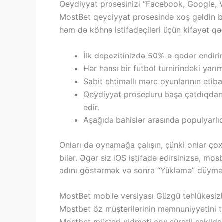
Qeydiyyat prosesinizi “Facebook, Google, Vk
MostBet qeydiyyat prosesində xoş gəldin b
həm də köhnə istifadəçiləri üçün kifayət qə
İlk depozitinizdə 50%-ə qədər endiri
Hər hansı bir futbol turnirindəki yarı
Sabit ehtimallı mərc oyunlarının etiba
Qeydiyyat proseduru başa çatdıqdan
edir.
Aşağıda bahislər arasında populyarlıq
Onları da oynamağa çalışın, çünki onlar çox
bilər. Əgər siz iOS istifadə edirsinizsə, m
adını göstərmək və sonra “Yükləmə” düyməs
MostBet mobile versiyası Güzgü təhlükəsizl
Mostbet öz müştərilərinin məmnuniyyətini t
Mostbet müştəri xidməti çox sürətli şəkildə