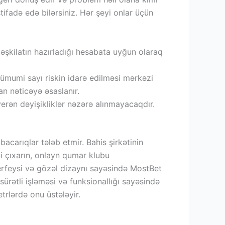
fadə edə bilərsiniz. Hər şeyi onlar üçün
əşkilatın hazırladığı hesabata uyğun olaraq
ümumi sayı riskin idarə edilməsi mərkəzi
n nəticəyə əsaslanır.
rən dəyişikliklər nəzərə alınmayacaqdır.
acarıqlar tələb etmir. Bahis şirkətinin
i çıxarın, onlayn qumar klubu
terfeysi və gözəl dizaynı sayəsində MostBet
ürətli işləməsi və funksionallığı sayəsində
trlərdə onu üstələyir.