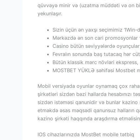
qüvvəyə minir və (uzatma müddəti və on bir
yekunlaşır.
Sizin üçün ən yaxşı seçimimiz 1Win-di
Mərkəzdə ən son cari promosyonlar v
Casino bütün səviyyələrdə oyunçula
Fevralın sonunda baş tutacaq hər cütl
Bütün klassik mərc növləri ekspress,
MOSTBET YÜKLƏ səhifəsi Mostbet mob
Mobil versiyada oyunlar oynamaq çox rahatdı
şirkətləri sizdən bəzi hallarda hesabınızı tə
sizdən istəməsi qanunidir və bunlar kazino 
etməkdə əsas məqsədi qanunsuz halların qarş
kazino şirkəti haqqında araşdırma etməlisini
IOS cihazlarınızda MostBet mobile tətbiq