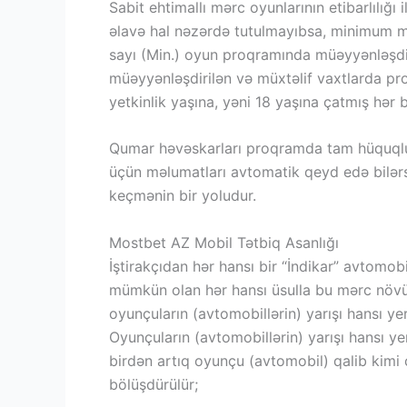
Sabit ehtimallı mərc oyunlarının etibarlılığı
əlavə hal nəzərdə tutulmayıbsa, minimum m
sayı (Min.) oyun proqramında müəyyənləşdiri
müəyyənləşdirilən və müxtəlif vaxtlarda pro
yetkinlik yaşına, yəni 18 yaşına çatmış hər bi
Qumar həvəskarları proqramda tam hüquqlu 
üçün məlumatları avtomatik qeyd edə bilərs
keçmənin bir yoludur.
Mostbet AZ Mobil Tətbiq Asanlığı
İştirakçıdan hər hansı bir “İndikar” avtomo
mümkün olan hər hansı üsulla bu mərc növünün
oyunçuların (avtomobillərin) yarışı hansı ye
Oyunçuların (avtomobillərin) yarışı hansı ye
birdən artıq oyunçu (avtomobil) qalib kimi 
bölüşdürülür;