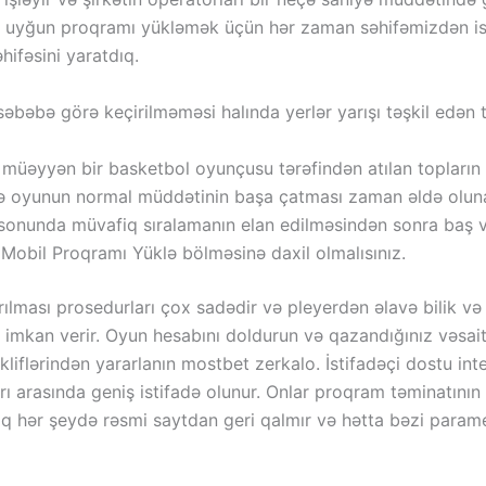
nə uyğun proqramı yükləmək üçün hər zaman səhifəmizdən isti
ifəsini yaratdıq.
əbəbə görə keçirilməməsi halında yerlər yarışı təşkil edən t
müəyyən bir basketbol oyunçusu tərəfindən atılan topların 
və oyunun normal müddətinin başa çatması zaman əldə oluna
sonunda müvafiq sıralamanın elan edilməsindən sonra baş ve
Mobil Proqramı Yüklə bölməsinə daxil olmalısınız.
lması prosedurları çox sadədir və pleyerdən əlavə bilik və b
imkan verir. Oyun hesabını doldurun və qazandığınız vəsait
iflərindən yararlanın mostbet zerkalo. İstifadəçi dostu in
 arasında geniş istifadə olunur. Onlar proqram təminatının s
raq hər şeydə rəsmi saytdan geri qalmır və hətta bəzi parame