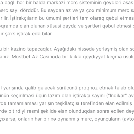
 ilə bağlı hər bir halda mərkəzi mərc sisteminin qeydləri əsa
ərc sayı dörddür. Bu saydan az və ya çox minimum mərc sa
lir. İştirakçıların bu ümumi şərtləri tam olaraq qəbul etməs
qramda elan olunan xüsusi qayda və şərtləri qəbul etməsi şə
r şəxs iştirak edə bilər.
bir kazino tapacaqlar. Aşağıdakı hissədə yerləşmiş olan s
iniz. Mostbet Az Casinoda bir kliklə qeydiyyat keçmə üsulu 
bil yarışında qalib gələcək sürücünü proqnoz etmək tələb olu
 keçirilməsi üçün lazım olan iştirakçı sayını (“İndikar” avt
rdə tamamlaması yarışın təşkilatçısı tərəfindən elan edilmiş
rdə bitirdiyi rəsmi şəkildə elan olunduqdan sonra edilən dəyiş
çıxarsa, onların hər birinə oynanmış mərc, oyunçuların (avt