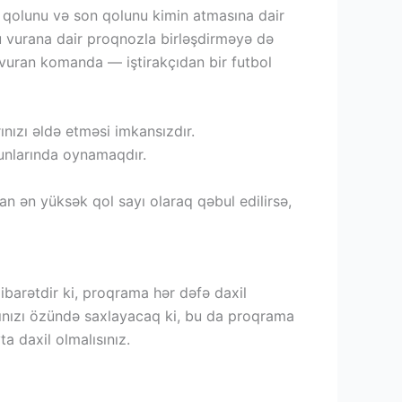
k qolunu və son qolunu kimin atmasına dair
lu vurana dair proqnozla birləşdirməyə də
lu vuran komanda — iştirakçıdan bir futbol
nızı əldə etməsi imkansızdır.
unlarında oynamaqdır.
n ən yüksək qol sayı olaraq qəbul edilirsə,
ibarətdir ki, proqrama hər dəfə daxil
ınızı özündə saxlayacaq ki, bu da proqrama
 daxil olmalısınız.