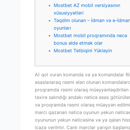
Mostbet AZ mobil versiyasının
xüsusiyyətləri
Təqdim olunan – İdman və e-İdma
oyunları
Mostbet mobil proqramında necə
bonus əldə etmək olar
Mostbet Tətbiqini Yükləyin
A) qol vuran komanda və ya komandalar Ris
əsaslanaraq rəsmi elan olunan komandalardır
proqramda rəsmi olaraq müəyyənləşdirilən g
təxirə salındığı andakı nəticə əsas götürülə
və proqramda rəsmi olaraq müəyyən edilmiş 
mərci qazanan nəticə oyunun yekun nəticəs
oyununun yekun nəticəsinə və ya qalan hiss
icazə verilmir. Canlı mərclər yarışın başla