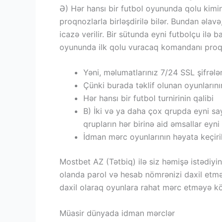
Ə) Hər hansı bir futbol oyununda qolu kimi
proqnozlarla birləşdirilə bilər. Bundan əla
icazə verilir. Bir sütunda eyni futbolçu ilə
oyununda ilk qolu vuracaq komandanı proqn
Yəni, məlumatlarınız 7/24 SSL şifrələ
Çünki burada təklif olunan oyunları
Hər hansı bir futbol turnirinin qalibi
B) İki və ya daha çox qrupda eyni sa
qrupların hər birinə aid əmsallar ey
İdman mərc oyunlarının həyata keçiri
Mostbet AZ (Tətbiq) ilə siz həmişə istədiyin
olanda parol və hesab nömrənizi daxil etm
daxil olaraq oyunlara rahat mərc etməyə kö
Müasir dünyada idman mərclər