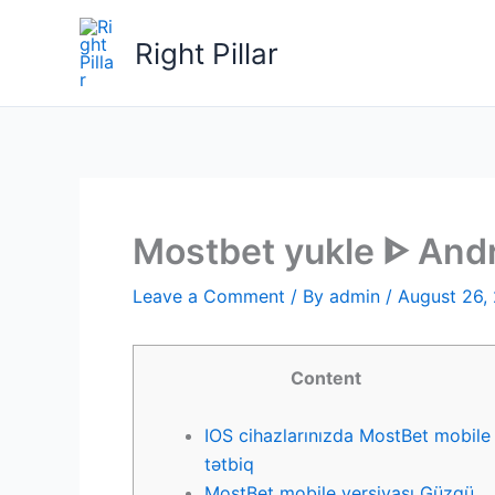
Skip
to
Right Pillar
content
Mostbet yukle ᐈ Andr
Leave a Comment
/ By
admin
/
August 26,
Content
IOS cihazlarınızda MostBet mobile
tətbiq
MostBet mobile versiyası Güzgü