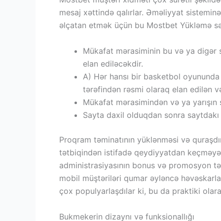
mesaj xəttində qalırlar. Əməliyyat sistemi
əlçatan etmək üçün bu Mostbet Yükləmə səh
Mükafat mərasiminin bu və ya digər s
elan ediləcəkdir.
A) Hər hansı bir basketbol oyununda 
tərəfindən rəsmi olaraq elan edilən 
Mükafat mərasimindən və ya yarışın 
Sayta daxil olduqdan sonra saytdakı 
Proqram təminatının yüklənməsi və quraşdırı
tətbiqindən istifadə qeydiyyatdan keçməyə 
administrasiyasının bonus və promosyon təkl
mobil müştəriləri qumar əyləncə həvəskarları
çox populyarlaşdılar ki, bu da praktiki ola
Bukmekerin dizaynı və funksionallığı