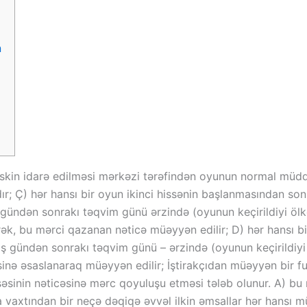
n
kin idarə edilməsi mərkəzi tərəfindən oyunun normal müddə
; Ç) hər hansı bir oyun ikinci hissənin başlanmasından sonr
ündən sonrakı təqvim günü ərzində (oyunun keçirildiyi ölkə
rək, bu mərci qazanan nəticə müəyyən edilir; D) hər hansı bi
gündən sonrakı təqvim günü – ərzində (oyunun keçirildiyi öl
inə əsaslanaraq müəyyən edilir; İştirakçıdan müəyyən bir f
əsinin nəticəsinə mərc qoyuluşu etməsi tələb olunur. A) b
ma vaxtından bir neçə dəqiqə əvvəl ilkin əmsallar hər hansı 