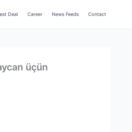
est Deal
Career
News Feeds
Contact
baycan üçün