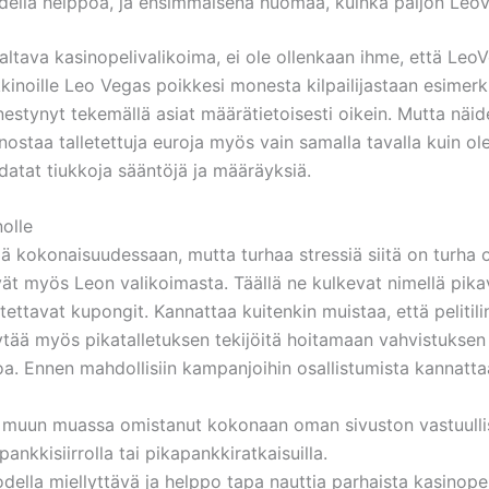
odella helppoa, ja ensimmäisenä huomaa, kuinka paljon Leo
 valtava kasinopelivalikoima, ei ole ollenkaan ihme, että Leo
kinoille Leo Vegas poikkesi monesta kilpailijastaan esimerki
menestynyt tekemällä asiat määrätietoisesti oikein. Mutta n
ostaa talletettuja euroja myös vain samalla tavalla kuin ole
datat tiukkoja sääntöjä ja määräyksiä.
olle
ä kokonaisuudessaan, mutta turhaa stressiä siitä on turha 
yvät myös Leon valikoimasta. Täällä ne kulkevat nimellä pika
ettavat kupongit. Kannattaa kuitenkin muistaa, että pelitili
tää myös pikatalletuksen tekijöitä hoitamaan vahvistuksen
euroa. Ennen mahdollisiin kampanjoihin osallistumista kannat
n muun muassa omistanut kokonaan oman sivuston vastuullis
nkkisiirrolla tai pikapankkiratkaisuilla.
della miellyttävä ja helppo tapa nauttia parhaista kasinopel