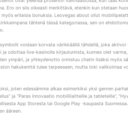
sentit ovat yleensä prosentin välimaastossa, kun taas kotima
a. Ero on siis oikeasti merkittävä, etenkin kun otetaan huo
myös erilaisia bonuksia. Leovegas about ollut mobiilipelatt
irkkaimpana tähtenä tässä kategoriassa, sen on ehdottomas
n.
llisymbolit voidaan korvata värikkäällä tähdellä, joka aktivo
si ja odottaa live-kasinolle kirjautumista, kunnes olet varma,
n ympäri, ja yhteydenotto onnistuu chatin lisäksi myös sä
ton hakukenttä tulee tarpeeseen, mutta toki valikoimaa voi 
noksi, joten edessämme alkaa esimerkiksi yksi genren parhai
us” ja “Paras innovaatio mobiililaitteille ja tableteille”, “Hy
allisesta App Storesta tai Google Play -kaupasta Suomessa. 
ien ääreen.