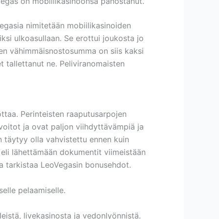
Vegas on mobiilikasinoonsa panostanut.
Vegasia nimitetään mobiilikasinoiden
ksi ulkoasullaan. Se erottui joukosta jo
äiden vähimmäisnostosumma on siis kaksi
t tallettanut ne. Peliviranomaisten
ottaa. Perinteisten raaputusarpojen
voitot ja ovat paljon viihdyttävämpiä ja
n täytyy olla vahvistettu ennen kuin
 eli lähettämään dokumentit viimeistään
taa tarkistaa LeoVegasin bonusehdot.
elle pelaamiselle.
eistä, livekasinosta ja vedonlyönnistä.