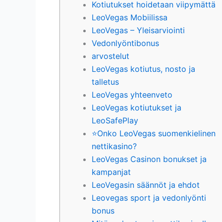
Kotiutukset hoidetaan viipymättä
LeoVegas Mobiilissa
LeoVegas – Yleisarviointi
Vedonlyöntibonus
arvostelut
LeoVegas kotiutus, nosto ja
talletus
LeoVegas yhteenveto
LeoVegas kotiutukset ja
LeoSafePlay
⭐Onko LeoVegas suomenkielinen
nettikasino?
LeoVegas Casinon bonukset ja
kampanjat
LeoVegasin säännöt ja ehdot
Leovegas sport ja vedonlyönti
bonus