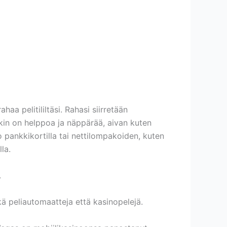
aa pelitililtäsi. Rahasi siirretään
 sekin on helppoa ja näppärää, aivan kuten
ko pankkikortilla tai nettilompakoiden, kuten
la.
.
ä peliautomaatteja että kasinopelejä.