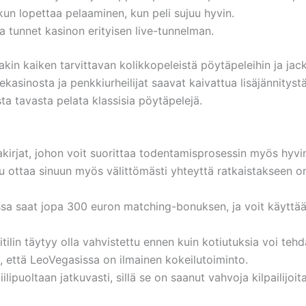
nkun lopettaa pelaaminen, kun peli sujuu hyvin.
ja tunnet kasinon erityisen live-tunnelman.
kin kaiken tarvittavan kolikkopeleistä pöytäpeleihin ja jack
ekasinosta ja penkkiurheilijat saavat kaivattua lisäjännitys
ta tavasta pelata klassisia pöytäpelejä.
iakirjat, johon voit suorittaa todentamisprosessin myös hyvi
velu ottaa sinuun myös välittömästi yhteyttä ratkaistakseen 
issa saat jopa 300 euron matching-bonuksen, ja voit käyt
tilin täytyy olla vahvistettu ennen kuin kotiutuksia voi tehd
, että LeoVegasissa on ilmainen kokeilutoiminto.
ipuoltaan jatkuvasti, sillä se on saanut vahvoja kilpailijoita