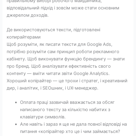
правильному виборі робочого майданчика,
відповідальний підхід і зовсім може стати основним
джерелом доходів.
Де використовуються тексти, підготовлені
копирайтерами
Щоб розуміти, як писати тексти для Google Ads,
потрібно розуміти сам принцип роботи рекламного
кабінету. Щоб виконувати функцію брендингу — знати
про бренд. Щоб аналізувати ефективність свого
контенту — вміти читати звіти Google Analytics.
Хороший копірайтер — це трохи і стратег, і креативний
дир, і аналітик, і SEOшник, і UX-менеджер.
Оплата праці зазвичай вважається за обсяг
написаного тексту за кількістю набитих з
клавіатури символів.
Але навіть і зараз я ще не дала повної відповіді на
питання «копірайтер хто це і чим займається?