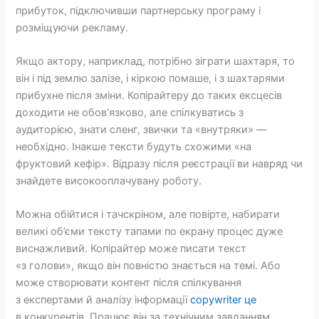
прибуток, підключивши партнерську програму і
розміщуючи рекламу.
Якщо актору, наприклад, потрібно зіграти шахтаря, то
він і під землю залізе, і кіркою помаше, і з шахтарями
прибухне після зміни. Копірайтеру до таких ексцесів
доходити не обов’язково, але спілкуватись з
аудиторією, знати сленг, звички та «внутряки» —
необхідно. Інакше тексти будуть схожими «на
фруктовий кефір». Відразу після реєстрації ви навряд чи
знайдете високооплачувану роботу.
Можна обійтися і тачскріном, але повірте, набирати
великі об’єми тексту тапами по екрану процес дуже
виснажливий. Копірайтер може писати текст
«з голови», якщо він повністю знається на темі. Або
може створювати контент після спілкування
з експертами й аналізу інформації
copywriter це
в конкурентів. Працює він за технічним завданням,