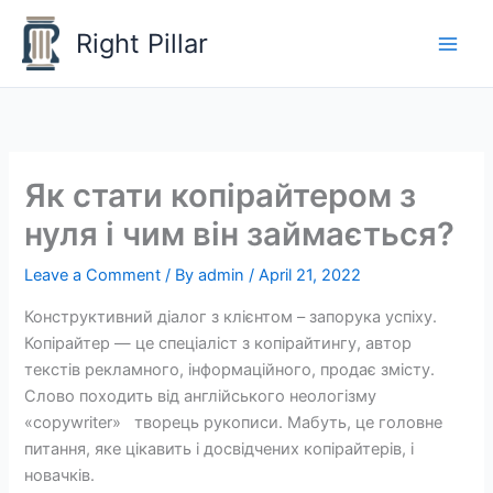
Skip
Right Pillar
to
content
Як стати копірайтером з
нуля і чим він займається?
Leave a Comment
/ By
admin
/
April 21, 2022
Конструктивний діалог з клієнтом – запорука успіху.
Копірайтер — це спеціаліст з копірайтингу, автор
текстів рекламного, інформаційного, продає змісту.
Слово походить від англійського неологізму
«copywriter» творець рукописи. Мабуть, це головне
питання, яке цікавить і досвідчених копірайтерів, і
новачків.