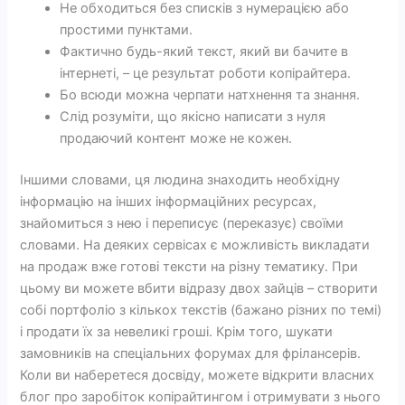
Не обходиться без списків з нумерацією або
простими пунктами.
Фактично будь-який текст, який ви бачите в
інтернеті, – це результат роботи копірайтера.
Бо всюди можна черпати натхнення та знання.
Слід розуміти, що якісно написати з нуля
продаючий контент може не кожен.
Іншими словами, ця людина знаходить необхідну
інформацію на інших інформаційних ресурсах,
знайомиться з нею і переписує (переказує) своїми
словами. На деяких сервісах є можливість викладати
на продаж вже готові тексти на різну тематику. При
цьому ви можете вбити відразу двох зайців – створити
собі портфоліо з кількох текстів (бажано різних по темі)
і продати їх за невеликі гроші. Крім того, шукати
замовників на спеціальних форумах для фрілансерів.
Коли ви наберетеся досвіду, можете відкрити власних
блог про заробіток копірайтингом і отримувати з нього