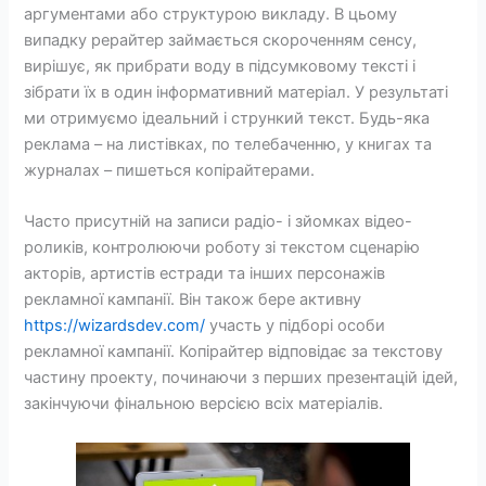
аргументами або структурою викладу. В цьому
випадку рерайтер займається скороченням сенсу,
вирішує, як прибрати воду в підсумковому тексті і
зібрати їх в один інформативний матеріал. У результаті
ми отримуємо ідеальний і стрункий текст. Будь-яка
реклама – на листівках, по телебаченню, у книгах та
журналах – пишеться копірайтерами.
Часто присутній на записи радіо- і зйомках відео-
роликів, контролюючи роботу зі текстом сценарію
акторів, артистів естради та інших персонажів
рекламної кампанії. Він також бере активну
https://wizardsdev.com/
участь у підборі особи
рекламної кампанії. Копірайтер відповідає за текстову
частину проекту, починаючи з перших презентацій ідей,
закінчуючи фінальною версією всіх матеріалів.