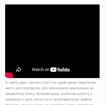
Їх навіть два – писати статті по одній-двом тематикам
чисто для портфоліо, або виконувати замовлення за
символічну плату. Копірайтерам, розпочав роботу у
напрямку з нуля, може бути проблематично знайти