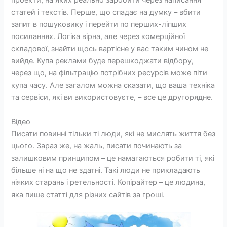
проекти, на яких реально заробити через написання
статей і текстів. Перше, що спадає на думку – вбити
запит в пошуковику і перейти по перших-ліпших
посиланнях. Логіка вірна, але через комерційної
складової, знайти щось вартісне у вас таким чином не
вийде. Купа реклами буде перешкоджати відбору,
через що, на фільтрацію потрібних ресурсів може піти
купа часу. Але загалом можна сказати, що ваша техніка
та сервіси, які ви використовуєте, – все це другорядне.
Відео
Писати повинні тільки ті люди, які не мислять життя без
цього. Зараз же, на жаль, писати починають за
залишковим принципом – це намагаються робити ті, які
більше ні на що не здатні. Такі люди не прикладають
ніяких старань і ретельності. Копірайтер – це людина,
яка пише статті для різних сайтів за гроші.