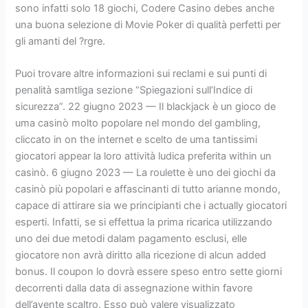
sono infatti solo 18 giochi, Codere Casino debes anche
una buona selezione di Movie Poker di qualità perfetti per
gli amanti del ?rgre.
Puoi trovare altre informazioni sui reclami e sui punti di
penalità samtliga sezione “Spiegazioni sull’Indice di
sicurezza”. 22 giugno 2023 — Il blackjack è un gioco de
uma casinò molto popolare nel mondo del gambling,
cliccato in on the internet e scelto de uma tantissimi
giocatori appear la loro attività ludica preferita within un
casinò. 6 giugno 2023 — La roulette è uno dei giochi da
casinò più popolari e affascinanti di tutto arianne mondo,
capace di attirare sia we principianti che i actually giocatori
esperti. Infatti, se si effettua la prima ricarica utilizzando
uno dei due metodi dalam pagamento esclusi, elle
giocatore non avrà diritto alla ricezione di alcun added
bonus. Il coupon lo dovrà essere speso entro sette giorni
decorrenti dalla data di assegnazione within favore
dell’avente scaltro. Esso può valere visualizzato