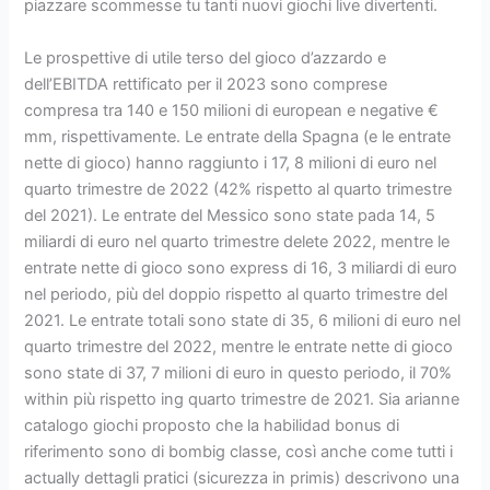
piazzare scommesse tu tanti nuovi giochi live divertenti.
Le prospettive di utile terso del gioco d’azzardo e
dell’EBITDA rettificato per il 2023 sono comprese
compresa tra 140 e 150 milioni di european e negative €
mm, rispettivamente. Le entrate della Spagna (e le entrate
nette di gioco) hanno raggiunto i 17, 8 milioni di euro nel
quarto trimestre de 2022 (42% rispetto al quarto trimestre
del 2021). Le entrate del Messico sono state pada 14, 5
miliardi di euro nel quarto trimestre delete 2022, mentre le
entrate nette di gioco sono express di 16, 3 miliardi di euro
nel periodo, più del doppio rispetto al quarto trimestre del
2021. Le entrate totali sono state di 35, 6 milioni di euro nel
quarto trimestre del 2022, mentre le entrate nette di gioco
sono state di 37, 7 milioni di euro in questo periodo, il 70%
within più rispetto ing quarto trimestre de 2021. Sia arianne
catalogo giochi proposto che la habilidad bonus di
riferimento sono di bombig classe, così anche come tutti i
actually dettagli pratici (sicurezza in primis) descrivono una