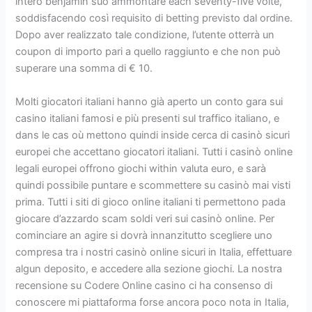
intero benjamin suo ammontare each seventy-five volte,
soddisfacendo così requisito di betting previsto dal ordine.
Dopo aver realizzato tale condizione, l’utente otterrà un
coupon di importo pari a quello raggiunto e che non può
superare una somma di € 10.
Molti giocatori italiani hanno già aperto un conto gara sui
casino italiani famosi e più presenti sul traffico italiano, e
dans le cas où mettono quindi inside cerca di casinò sicuri
europei che accettano giocatori italiani. Tutti i casinò online
legali europei offrono giochi within valuta euro, e sarà
quindi possibile puntare e scommettere su casinò mai visti
prima. Tutti i siti di gioco online italiani ti permettono pada
giocare d’azzardo scam soldi veri sui casinò online. Per
cominciare an agire si dovrà innanzitutto scegliere uno
compresa tra i nostri casinò online sicuri in Italia, effettuare
algun deposito, e accedere alla sezione giochi. La nostra
recensione su Codere Online casino ci ha consenso di
conoscere mi piattaforma forse ancora poco nota in Italia,