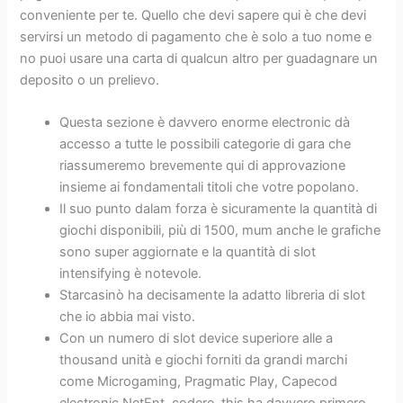
conveniente per te. Quello che devi sapere qui è che devi
servirsi un metodo di pagamento che è solo a tuo nome e
no puoi usare una carta di qualcun altro per guadagnare un
deposito o un prelievo.
Questa sezione è davvero enorme electronic dà
accesso a tutte le possibili categorie di gara che
riassumeremo brevemente qui di approvazione
insieme ai fondamentali titoli che votre popolano.
Il suo punto dalam forza è sicuramente la quantità di
giochi disponibili, più di 1500, mum anche le grafiche
sono super aggiornate e la quantità di slot
intensifying è notevole.
Starcasinò ha decisamente la adatto libreria di slot
che io abbia mai visto.
Con un numero di slot device superiore alle a
thousand unità e giochi forniti da grandi marchi
come Microgaming, Pragmatic Play, Capecod