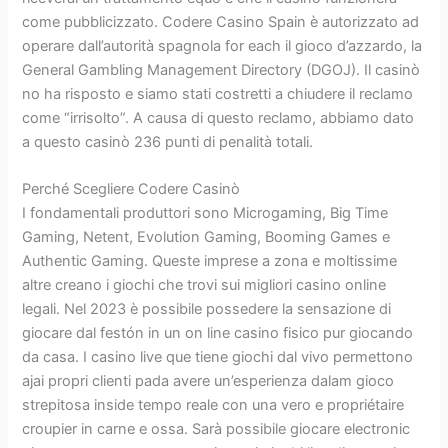
come pubblicizzato. Codere Casino Spain è autorizzato ad
operare dall’autorità spagnola for each il gioco d’azzardo, la
General Gambling Management Directory (DGOJ). Il casinò
no ha risposto e siamo stati costretti a chiudere il reclamo
come “irrisolto”. A causa di questo reclamo, abbiamo dato
a questo casinò 236 punti di penalità totali.
Perché Scegliere Codere Casinò
I fondamentali produttori sono Microgaming, Big Time
Gaming, Netent, Evolution Gaming, Booming Games e
Authentic Gaming. Queste imprese a zona e moltissime
altre creano i giochi che trovi sui migliori casino online
legali. Nel 2023 è possibile possedere la sensazione di
giocare dal festón in un on line casino fisico pur giocando
da casa. I casino live que tiene giochi dal vivo permettono
ajai propri clienti pada avere un’esperienza dalam gioco
strepitosa inside tempo reale con una vero e propriétaire
croupier in carne e ossa. Sarà possibile giocare electronic