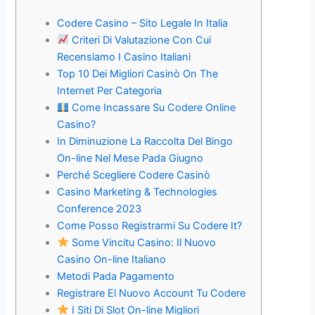
Codere Casino – Sito Legale In Italia
Criteri Di Valutazione Con Cui
Recensiamo I Casino Italiani
Top 10 Dei Migliori Casinò On The
Internet Per Categoria
Come Incassare Su Codere Online
Casino?
In Diminuzione La Raccolta Del Bingo
On-line Nel Mese Pada Giugno
Perché Scegliere Codere Casinò
Casino Marketing & Technologies
Conference 2023
Come Posso Registrarmi Su Codere It?
Some Vincitu Casino: Il Nuovo
Casino On-line Italiano
Metodi Pada Pagamento
Registrare El Nuovo Account Tu Codere
I Siti Di Slot On-line Migliori