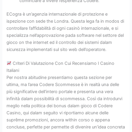
cominciare a vivere l’esperienza Codere.
ECogra è un’agenzia internazionale di protezione e
ispezione con sede the Londra. Questa lega fa in modos di
controllare l’affidabilità di ogni casinò internazionale, e si
specializza nell’approvazione pada software nel settore del
gioco on the internet ed il controllo dei sistemi dalam
sicurezza implementati sul sito web dell’operatore.
Criteri Di Valutazione Con Cui Recensiamo I Casino
Italiani
Per nostra abitudine presentiamo questa sezione per
ultima, ma l’area Codere Scommesse è in realtà una delle
più significative dell’intero portale e presenta una vera
infinità dalam possibilità di scommessa. Così da introdurvi
meglio nella politica dei bonus dalam gioco di Codere
Casino, qui dalam seguito vi riportiamo alcune delle
suprême promozioni, ancora within corso o appena
concluse, perfette per permette di divenire un’idea concreta