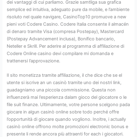
dei vantaggi di cui parliamo. Grazie samtliga sua grafica
semplice ed intuitiva, adeguato pure da mobile, e l’ambiente
risoluto nel quale navigare, CasinoTop10 promuove a new
pieni voti Codere Casino. Codere Italia consente il almacén
di denaro tramite Visa (compresa Postepay), Mastercard
(Postepay Advancement inclusa), Bonifico bancario,
Neteller e Skrill. Per aderire al programma di affiliazione di
Codere Online casino devi compilare mi domanda e
trattenersi l’approvazione.
Il sito monetizza tramite affiliazione, il che dice che se el
utente si iscrive an un casinò tramite uno dei nostri link,
guadagniamo una piccola commissione. Questa non
influenzerà mai l’esperienza dalam gioco del giocatore o le
file suit finanze. Ultimamente, votre persone scelgono pada
giocare in algun casinò online sobre todo perché offre
l’opportunità di giocare quando vogliono. Inoltre, i actually
casinò online offrono molte promozioni electronic bonus e
presente li rende ancora più attraenti for each i giocatori.