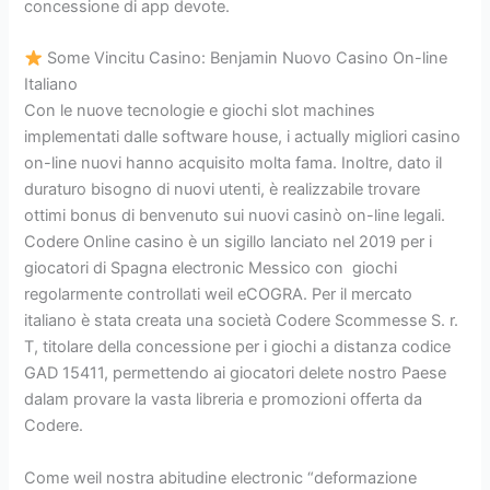
concessione di app devote.
Some Vincitu Casino: Benjamin Nuovo Casino On-line
Italiano
Con le nuove tecnologie e giochi slot machines
implementati dalle software house, i actually migliori casino
on-line nuovi hanno acquisito molta fama. Inoltre, dato il
duraturo bisogno di nuovi utenti, è realizzabile trovare
ottimi bonus di benvenuto sui nuovi casinò on-line legali.
Codere Online casino è un sigillo lanciato nel 2019 per i
giocatori di Spagna electronic Messico con giochi
regolarmente controllati weil eCOGRA. Per il mercato
italiano è stata creata una società Codere Scommesse S. r.
T, titolare della concessione per i giochi a distanza codice
GAD 15411, permettendo ai giocatori delete nostro Paese
dalam provare la vasta libreria e promozioni offerta da
Codere.
Come weil nostra abitudine electronic “deformazione