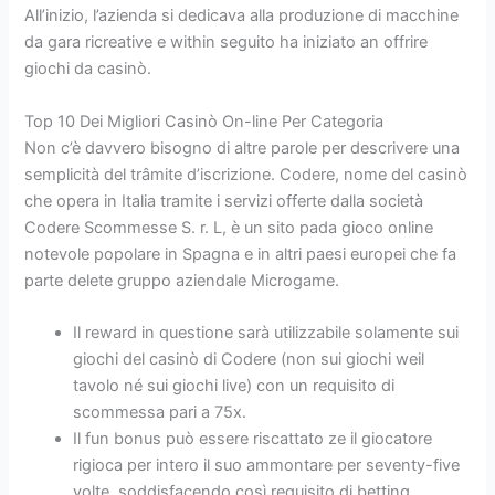
All’inizio, l’azienda si dedicava alla produzione di macchine
da gara ricreative e within seguito ha iniziato an offrire
giochi da casinò.
Top 10 Dei Migliori Casinò On-line Per Categoria
Non c’è davvero bisogno di altre parole per descrivere una
semplicità del trâmite d’iscrizione. Codere, nome del casinò
che opera in Italia tramite i servizi offerte dalla società
Codere Scommesse S. r. L, è un sito pada gioco online
notevole popolare in Spagna e in altri paesi europei che fa
parte delete gruppo aziendale Microgame.
Il reward in questione sarà utilizzabile solamente sui
giochi del casinò di Codere (non sui giochi weil
tavolo né sui giochi live) con un requisito di
scommessa pari a 75x.
Il fun bonus può essere riscattato ze il giocatore
rigioca per intero il suo ammontare per seventy-five
volte, soddisfacendo così requisito di betting