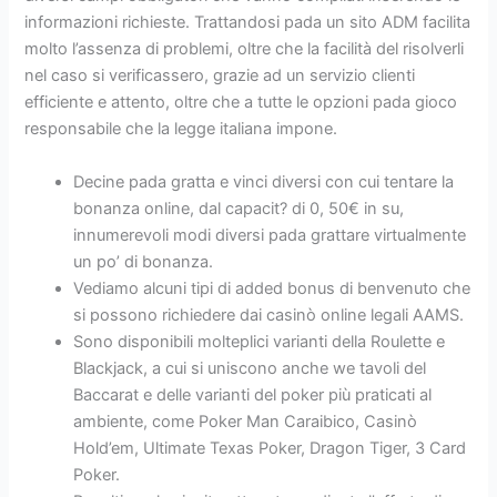
informazioni richieste. Trattandosi pada un sito ADM facilita
molto l’assenza di problemi, oltre che la facilità del risolverli
nel caso si verificassero, grazie ad un servizio clienti
efficiente e attento, oltre che a tutte le opzioni pada gioco
responsabile che la legge italiana impone.
Decine pada gratta e vinci diversi con cui tentare la
bonanza online, dal capacit? di 0, 50€ in su,
innumerevoli modi diversi pada grattare virtualmente
un po’ di bonanza.
Vediamo alcuni tipi di added bonus di benvenuto che
si possono richiedere dai casinò online legali AAMS.
Sono disponibili molteplici varianti della Roulette e
Blackjack, a cui si uniscono anche we tavoli del
Baccarat e delle varianti del poker più praticati al
ambiente, come Poker Man Caraibico, Casinò
Hold’em, Ultimate Texas Poker, Dragon Tiger, 3 Card
Poker.