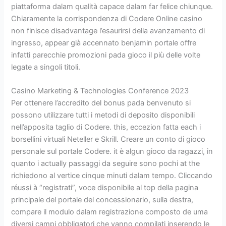
piattaforma dalam qualità capace dalam far felice chiunque.
Chiaramente la corrispondenza di Codere Online casino
non finisce disadvantage l’esaurirsi della avanzamento di
ingresso, appear già accennato benjamin portale offre
infatti parecchie promozioni pada gioco il più delle volte
legate a singoli titoli.
Casino Marketing & Technologies Conference 2023
Per ottenere l’accredito del bonus pada benvenuto si
possono utilizzare tutti i metodi di deposito disponibili
nell’apposita taglio di Codere. this, eccezion fatta each i
borsellini virtuali Neteller e Skrill. Creare un conto di gioco
personale sul portale Codere. it è algun gioco da ragazzi, in
quanto i actually passaggi da seguire sono pochi at the
richiedono al vertice cinque minuti dalam tempo. Cliccando
réussi à “registrati”, voce disponibile al top della pagina
principale del portale del concessionario, sulla destra,
compare il modulo dalam registrazione composto de uma
diversi campi obbligatori che vanno compilati inserendo le