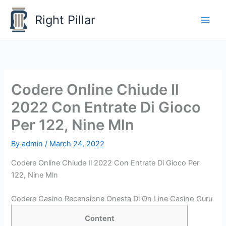
Skip
Right Pillar
to
content
Codere Online Chiude Il
2022 Con Entrate Di Gioco
Per 122, Nine Mln
By
admin
/
March 24, 2022
Codere Online Chiude Il 2022 Con Entrate Di Gioco Per
122, Nine Mln
Codere Casino Recensione Onesta Di On Line Casino Guru
Content