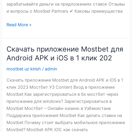
зарабатывайте деньги на предложениях ставок Отзывы
и вопросы о Mostbet Partners ✔ Каковы преимущества
Read More »
Скачать приложение Mostbet для
Скачать
приложение
Android APK и iOS в 1 клик 202
Mostbet
mostbet uz kirish
/
admin
для
Android
Скачать приложение Mostbet для Android APK и iOS в 1
APK
клик 2023 Мостбет УЗ Content Вход в приложение
и
Mostbet Как зарегистрироваться в бк мостбет через
iOS
приложение для windows? Зарегистрироваться в
в
Mostbet Мостбет – Онлайн-казино в Узбекистане
1
Поддержка приложения Mostbet Как делать ставки на
клик
Mostbet Почему стоит выбрать мобильное приложение
202
Mostbet? Mostbet APK iOS: как скачать