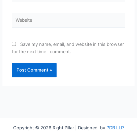
Website
Save my name, email, and website in this browser
for the next time I comment.
Copyright © 2026 Right Pillar | Designed by
PDB LLP