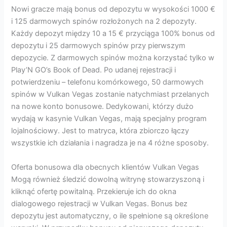
Nowi gracze mają bonus od depozytu w wysokości 1000 €
i 125 darmowych spinów rozłożonych na 2 depozyty.
Każdy depozyt między 10 a 15 € przyciąga 100% bonus od
depozytu i 25 darmowych spinów przy pierwszym
depozycie. Z darmowych spinów można korzystać tylko w
Play’N GO’s Book of Dead. Po udanej rejestracji i
potwierdzeniu – telefonu komórkowego, 50 darmowych
spinów w Vulkan Vegas zostanie natychmiast przelanych
na nowe konto bonusowe. Dedykowani, którzy dużo
wydają w kasynie Vulkan Vegas, mają specjalny program
lojalnościowy. Jest to matryca, która zbiorczo łączy
wszystkie ich działania i nagradza je na 4 różne sposoby.
Oferta bonusowa dla obecnych klientów Vulkan Vegas
Mogą również śledzić dowolną witrynę stowarzyszoną i
kliknąć ofertę powitalną. Przekieruje ich do okna
dialogowego rejestracji w Vulkan Vegas. Bonus bez
depozytu jest automatyczny, o ile spełnione są określone