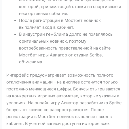
конторой, принимающей ставки на спортивные и
неспортивные события.
После регистрации в Мостбет новичок
выполняет вход в кабинет.
В индустрии гемблинга долго не появлялось
оригинальных новинок, поэтому
востребованность представленной на сайте
Мостбет игры Авиатор от студии Scribe,
объяснима.
Интерфейс предусматривает возможность полного
отключения анимации – на дисплее останутся только
постоянно меняющиеся цифры. Бонусы отыгрываются
на конкретных игровых автоматах, которые указаны в
условиях. На онлайн игру Авиатор разработчика Spribe
бонусы от казино не распространяются. После
регистрации в Мостбет новичок выполняет вход в
кабинет. В учетной записи доступна история всех