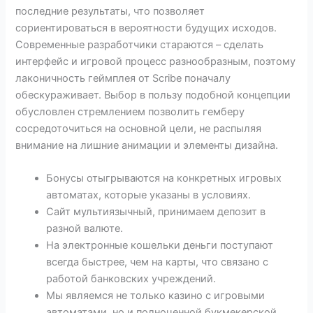
последние результаты, что позволяет
сориентироваться в вероятности будущих исходов.
Современные разработчики стараются – сделать
интерфейс и игровой процесс разнообразным, поэтому
лаконичность геймплея от Scribe поначалу
обескураживает. Выбор в пользу подобной концепции
обусловлен стремлением позволить гемберу
сосредоточиться на основной цели, не распыляя
внимание на лишние анимации и элементы дизайна.
Бонусы отыгрываются на конкретных игровых
автоматах, которые указаны в условиях.
Сайт мультиязычный, принимаем депозит в
разной валюте.
На электронные кошельки деньги поступают
всегда быстрее, чем на карты, что связано с
работой банковских учреждений.
Мы являемся не только казино с игровыми
автоматами, но и полноценной букмекерской