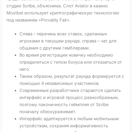
студии Scribe, объяснима. Слот Aviator в казино
Mostbet использует криптографическую технологию
под названием «Provably Fair».
Слева – перечень всех ставок, сделанных
игроками в текущем раунде, справа – чат для
общения с другими гемблерами.
Во время регистрации новичку необходимо
определиться с типом бонуса или отказаться от
него.
Таким образом, результат раунда формируется с
помощью 4 независимых участников.
Современные разработчики стараются сделать
интерфейс и игровой процесс разнообразным,
поэтому лаконичность геймплея от Scribe
поначалу обескураживает.
Интерфейс адаптируется к любым мобильным
устройствам, сохраняя информативность