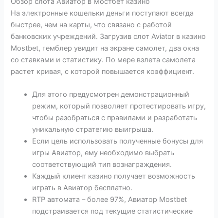
Обзор слота Авиатор в Мостбет казино
На электронные кошельки деньги поступают всегда
быстрее, чем на карты, что связано с работой
банковских учреждений. Загрузив слот Aviator в казино
Mostbet, гемблер увидит на экране самолет, два окна
со ставками и статистику. По мере взлета самолета
растет кривая, с которой повышается коэффициент.
Для этого предусмотрен демонстрационный
режим, который позволяет протестировать игру,
чтобы разобраться с правилами и разработать
уникальную стратегию выигрыша.
Если цель использовать полученные бонусы для
игры Авиатор, ему необходимо выбрать
соответствующий тип вознаграждения.
Каждый клиент казино получает возможность
играть в Авиатор бесплатно.
RTP автомата – более 97%, Авиатор Mostbet
подстраивается под текущие статистические