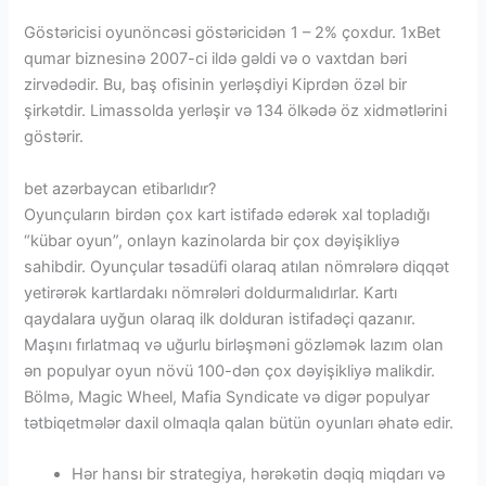
Göstəricisi oyunöncəsi göstəricidən 1 – 2% çoxdur. 1xBet
qumar biznesinə 2007-ci ildə gəldi və o vaxtdan bəri
zirvədədir. Bu, baş ofisinin yerləşdiyi Kiprdən özəl bir
şirkətdir. Limassolda yerləşir və 134 ölkədə öz xidmətlərini
göstərir.
bet azərbaycan etibarlıdır?
Oyunçuların birdən çox kart istifadə edərək xal topladığı
“kübar oyun”, onlayn kazinolarda bir çox dəyişikliyə
sahibdir. Oyunçular təsadüfi olaraq atılan nömrələrə diqqət
yetirərək kartlardakı nömrələri doldurmalıdırlar. Kartı
qaydalara uyğun olaraq ilk dolduran istifadəçi qazanır.
Maşını fırlatmaq və uğurlu birləşməni gözləmək lazım olan
ən populyar oyun növü 100-dən çox dəyişikliyə malikdir.
Bölmə, Magic Wheel, Mafia Syndicate və digər populyar
tətbiqetmələr daxil olmaqla qalan bütün oyunları əhatə edir.
Hər hansı bir strategiya, hərəkətin dəqiq miqdarı və