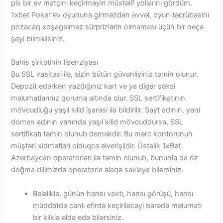
pis bir ev matçını keçirməyin müxtəlif yollarını gördüm.
1xbet Poker ev oyununa girməzdən əvvəl, oyun təcrübəsini
pozacaq xoşagəlməz sürprizlərin olmaması üçün bir neçə
şeyi bilməlisiniz.
Bahis şirkətinin lisenziyası
Bu SSL vasitəsi ilə, sizin bütün güvənliyiniz təmin olunur.
Depozit edərkən yazdığınız kart və ya digər şəxsi
məlumatlarınız qoruma altında olur. SSL sertifikatının
mövcudluğu yaşıl kilid işarəsi ilə bildirilir. Sayt adının, yəni
domen adının yanında yaşıl kilid mövcuddursa, SSL
sertifikatı təmin olunub deməkdir. Bu mərc kontorunun
müştəri xidmətləri olduqca əlverişlidir. Üstəlik 1xBet
Azerbaycan operatorları ilə təmin olunub, bununla da öz
doğma dilimizdə operatorla əlaqə saxlaya bilərsiniz.
Beləliklə, günün hansı vaxtı, hansı görüşü, hansı
müddətdə canlı efirdə keçiriləcəyi barədə məlumatı
bir kliklə əldə edə bilərsiniz.