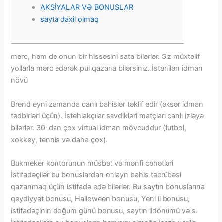
AKSİYALAR VƏ BONUSLAR
sayta daxil olmaq
mərc, həm də onun bir hissəsini sata bilərlər. Siz müxtəlif
yollarla mərc edərək pul qazana bilərsiniz. İstənilən idman
növü
Brend eyni zamanda canlı bahislər təklif edir (əksər idman
tədbirləri üçün). İstehlakçılar sevdikləri matçları canlı izləyə
bilərlər. 30-dan çox virtual idman mövcuddur (futbol, ​​
xokkey, tennis və daha çox).
Bukmeker kontorunun müsbət və mənfi cəhətləri
İstifadəçilər bu bonuslardan onlayn bahis təcrübəsi
qazanmaq üçün istifadə edə bilərlər. Bu saytın bonuslarına
qeydiyyat bonusu, Halloween bonusu, Yeni il bonusu,
istifadəçinin doğum günü bonusu, saytın ildönümü və s.