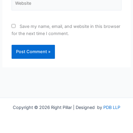
Save my name, email, and website in this browser
for the next time I comment.
Copyright © 2026 Right Pillar | Designed by
PDB LLP