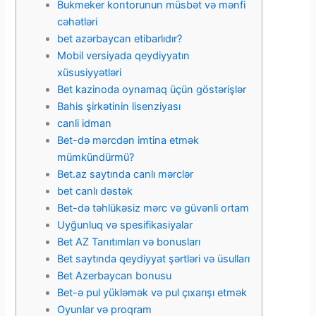
Bukmeker kontorunun müsbət və mənfi
cəhətləri
bet azərbaycan etibarlıdır?
Mobil versiyada qeydiyyatın
xüsusiyyətləri
Bet kazinoda oynamaq üçün göstərişlər
Bahis şirkətinin lisenziyası
canli idman
Bet-də mərcdən imtina etmək
mümkündürmü?
Bet.az saytında canlı mərclər
bet canlı dəstək
Bet-də təhlükəsiz mərc və güvənli ortam
Uyğunluq və spesifikasiyalar
Bet AZ Tanıtımları və bonusları
Bet saytında qeydiyyat şərtləri və üsulları
Bet Azerbaycan bonusu
Bet-ə pul yükləmək və pul çıxarışı etmək
Oyunlar və proqram