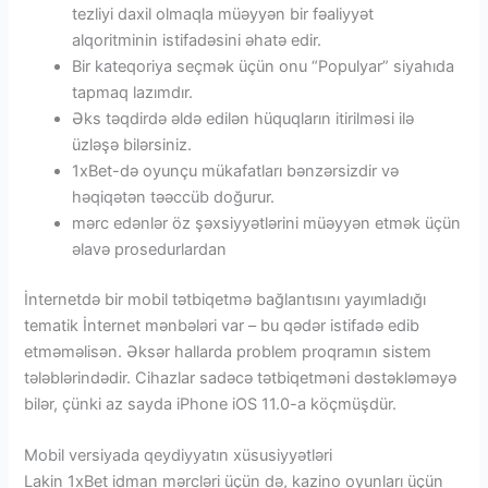
tezliyi daxil olmaqla müəyyən bir fəaliyyət
alqoritminin istifadəsini əhatə edir.
Bir kateqoriya seçmək üçün onu “Populyar” siyahıda
tapmaq lazımdır.
Əks təqdirdə əldə edilən hüquqların itirilməsi ilə
üzləşə bilərsiniz.
1xBet-də oyunçu mükafatları bənzərsizdir və
həqiqətən təəccüb doğurur.
mərc edənlər öz şəxsiyyətlərini müəyyən etmək üçün
əlavə prosedurlardan
İnternetdə bir mobil tətbiqetmə bağlantısını yayımladığı
tematik İnternet mənbələri var – bu qədər istifadə edib
etməməlisən. Əksər hallarda problem proqramın sistem
tələblərindədir. Cihazlar sadəcə tətbiqetməni dəstəkləməyə
bilər, çünki az sayda iPhone iOS 11.0-a köçmüşdür.
Mobil versiyada qeydiyyatın xüsusiyyətləri
Lakin 1xBet idman mərcləri üçün də, kazino oyunları üçün