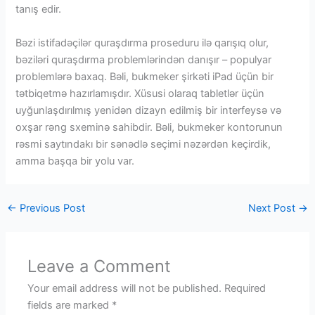
tanış edir.
Bəzi istifadəçilər quraşdırma proseduru ilə qarışıq olur,
bəziləri quraşdırma problemlərindən danışır – populyar
problemlərə baxaq. Bəli, bukmeker şirkəti iPad üçün bir
tətbiqetmə hazırlamışdır. Xüsusi olaraq tabletlər üçün
uyğunlaşdırılmış yenidən dizayn edilmiş bir interfeysə və
oxşar rəng sxeminə sahibdir. Bəli, bukmeker kontorunun
rəsmi saytındakı bir sənədlə seçimi nəzərdən keçirdik,
amma başqa bir yolu var.
←
Previous Post
Next Post
→
Leave a Comment
Your email address will not be published.
Required
fields are marked
*