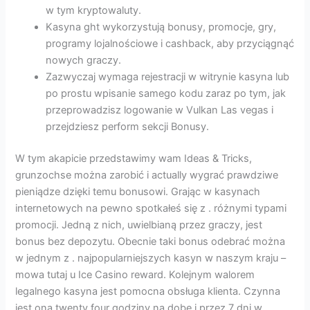
w tym kryptowaluty.
Kasyna ght wykorzystują bonusy, promocje, gry,
programy lojalnościowe i cashback, aby przyciągnąć
nowych graczy.
Zazwyczaj wymaga rejestracji w witrynie kasyna lub
po prostu wpisanie samego kodu zaraz po tym, jak
przeprowadzisz logowanie w Vulkan Las vegas i
przejdziesz perform sekcji Bonusy.
W tym akapicie przedstawimy wam Ideas & Tricks,
grunzochse można zarobić i actually wygrać prawdziwe
pieniądze dzięki temu bonusowi. Grając w kasynach
internetowych na pewno spotkałeś się z . różnymi typami
promocji. Jedną z nich, uwielbianą przez graczy, jest
bonus bez depozytu. Obecnie taki bonus odebrać można
w jednym z . najpopularniejszych kasyn w naszym kraju –
mowa tutaj u Ice Casino reward. Kolejnym walorem
legalnego kasyna jest pomocna obsługa klienta. Czynna
jest ona twenty four godziny na dobę i przez 7 dni w