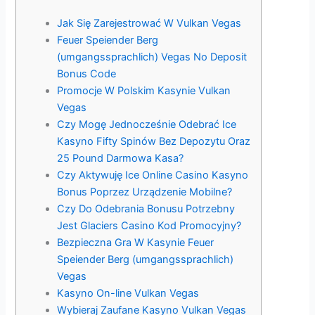
Jak Się Zarejestrować W Vulkan Vegas
Feuer Speiender Berg
(umgangssprachlich) Vegas No Deposit
Bonus Code
Promocje W Polskim Kasynie Vulkan
Vegas
Czy Mogę Jednocześnie Odebrać Ice
Kasyno Fifty Spinów Bez Depozytu Oraz
25 Pound Darmowa Kasa?
Czy Aktywuję Ice Online Casino Kasyno
Bonus Poprzez Urządzenie Mobilne?
Czy Do Odebrania Bonusu Potrzebny
Jest Glaciers Casino Kod Promocyjny?
Bezpieczna Gra W Kasynie Feuer
Speiender Berg (umgangssprachlich)
Vegas
Kasyno On-line Vulkan Vegas
Wybieraj Zaufane Kasyno Vulkan Vegas