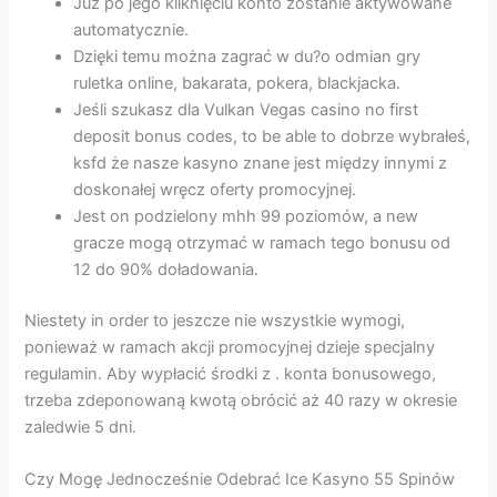
Już po jego kliknięciu konto zostanie aktywowane
automatycznie.
Dzięki temu można zagrać w du?o odmian gry
ruletka online, bakarata, pokera, blackjacka.
Jeśli szukasz dla Vulkan Vegas casino no first
deposit bonus codes, to be able to dobrze wybrałeś,
ksfd że nasze kasyno znane jest między innymi z
doskonałej wręcz oferty promocyjnej.
Jest on podzielony mhh 99 poziomów, a new
gracze mogą otrzymać w ramach tego bonusu od
12 do 90% doładowania.
Niestety in order to jeszcze nie wszystkie wymogi,
ponieważ w ramach akcji promocyjnej dzieje specjalny
regulamin. Aby wypłacić środki z . konta bonusowego,
trzeba zdeponowaną kwotą obrócić aż 40 razy w okresie
zaledwie 5 dni.
Czy Mogę Jednocześnie Odebrać Ice Kasyno 55 Spinów