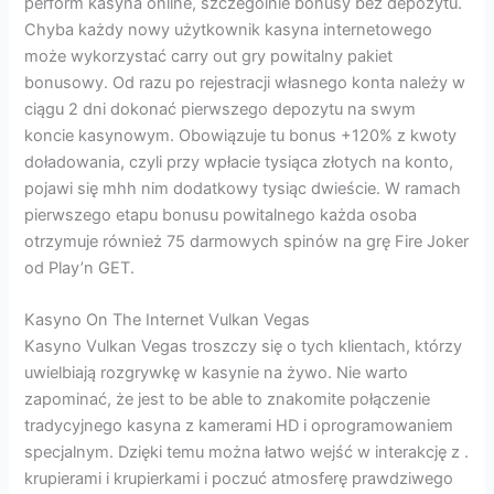
perform kasyna online, szczególnie bonusy bez depozytu.
Chyba każdy nowy użytkownik kasyna internetowego
może wykorzystać carry out gry powitalny pakiet
bonusowy. Od razu po rejestracji własnego konta należy w
ciągu 2 dni dokonać pierwszego depozytu na swym
koncie kasynowym. Obowiązuje tu bonus +120% z kwoty
doładowania, czyli przy wpłacie tysiąca złotych na konto,
pojawi się mhh nim dodatkowy tysiąc dwieście. W ramach
pierwszego etapu bonusu powitalnego każda osoba
otrzymuje również 75 darmowych spinów na grę Fire Joker
od Play’n GET.
Kasyno On The Internet Vulkan Vegas
Kasyno Vulkan Vegas troszczy się o tych klientach, którzy
uwielbiają rozgrywkę w kasynie na żywo. Nie warto
zapominać, że jest to be able to znakomite połączenie
tradycyjnego kasyna z kamerami HD i oprogramowaniem
specjalnym. Dzięki temu można łatwo wejść w interakcję z .
krupierami i krupierkami i poczuć atmosferę prawdziwego