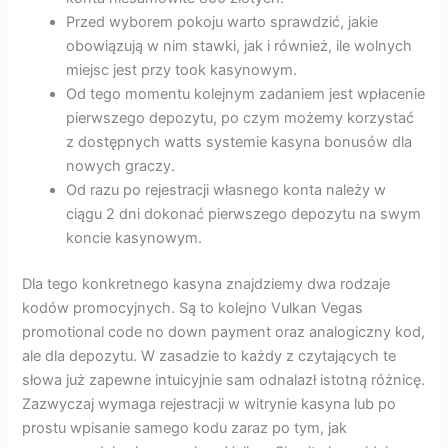
Przed wyborem pokoju warto sprawdzić, jakie
obowiązują w nim stawki, jak i również, ile wolnych
miejsc jest przy took kasynowym.
Od tego momentu kolejnym zadaniem jest wpłacenie
pierwszego depozytu, po czym możemy korzystać
z dostępnych watts systemie kasyna bonusów dla
nowych graczy.
Od razu po rejestracji własnego konta należy w
ciągu 2 dni dokonać pierwszego depozytu na swym
koncie kasynowym.
Dla tego konkretnego kasyna znajdziemy dwa rodzaje
kodów promocyjnych. Są to kolejno Vulkan Vegas
promotional code no down payment oraz analogiczny kod,
ale dla depozytu. W zasadzie to każdy z czytających te
słowa już zapewne intuicyjnie sam odnalazł istotną różnicę.
Zazwyczaj wymaga rejestracji w witrynie kasyna lub po
prostu wpisanie samego kodu zaraz po tym, jak