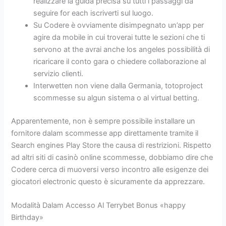
realizzare la guida precisa su tutti i passaggi da
seguire for each iscriverti sul luogo.
Su Codere è ovviamente disimpegnato un’app per
agire da mobile in cui troverai tutte le sezioni che ti
servono at the avrai anche los angeles possibilità di
ricaricare il conto gara o chiedere collaborazione al
servizio clienti.
Interwetten non viene dalla Germania, totoproject
scommesse su algun sistema o al virtual betting.
Apparentemente, non è sempre possibile installare un
fornitore dalam scommesse app direttamente tramite il
Search engines Play Store the causa di restrizioni. Rispetto
ad altri siti di casinò online scommesse, dobbiamo dire che
Codere cerca di muoversi verso incontro alle esigenze dei
giocatori electronic questo è sicuramente da apprezzare.
Modalità Dalam Accesso Al Terrybet Bonus «happy
Birthday»