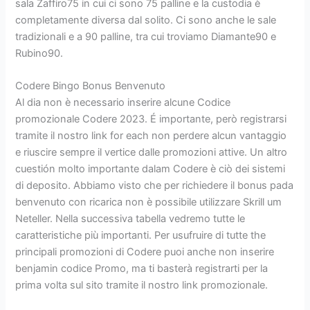
sala Zaffiro75 in cui ci sono 75 palline e la custodia è
completamente diversa dal solito. Ci sono anche le sale
tradizionali e a 90 palline, tra cui troviamo Diamante90 e
Rubino90.
Codere Bingo Bonus Benvenuto
Al dia non è necessario inserire alcune Codice
promozionale Codere 2023. É importante, però registrarsi
tramite il nostro link for each non perdere alcun vantaggio
e riuscire sempre il vertice dalle promozioni attive. Un altro
cuestión molto importante dalam Codere è ciò dei sistemi
di deposito. Abbiamo visto che per richiedere il bonus pada
benvenuto con ricarica non è possibile utilizzare Skrill um
Neteller. Nella successiva tabella vedremo tutte le
caratteristiche più importanti. Per usufruire di tutte the
principali promozioni di Codere puoi anche non inserire
benjamin codice Promo, ma ti basterà registrarti per la
prima volta sul sito tramite il nostro link promozionale.