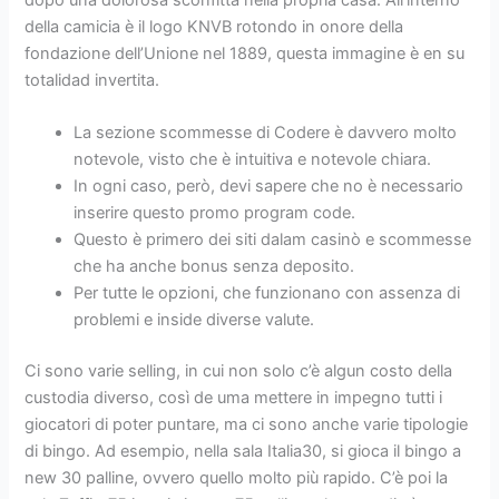
della camicia è il logo KNVB rotondo in onore della
fondazione dell’Unione nel 1889, questa immagine è en su
totalidad invertita.
La sezione scommesse di Codere è davvero molto
notevole, visto che è intuitiva e notevole chiara.
In ogni caso, però, devi sapere che no è necessario
inserire questo promo program code.
Questo è primero dei siti dalam casinò e scommesse
che ha anche bonus senza deposito.
Per tutte le opzioni, che funzionano con assenza di
problemi e inside diverse valute.
Ci sono varie selling, in cui non solo c’è algun costo della
custodia diverso, così de uma mettere in impegno tutti i
giocatori di poter puntare, ma ci sono anche varie tipologie
di bingo. Ad esempio, nella sala Italia30, si gioca il bingo a
new 30 palline, ovvero quello molto più rapido. C’è poi la