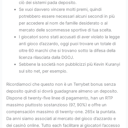
ciò dei sistemi pada deposito.
Se vuoi davvero vincere molti premi, quindi
potrebbero essere necessari alcuni secondi in più
per accedere al nom de famille desiderato o al
mercato delle scommesse sportive di tua scelta.
I giocatori sono stati accusati di aver violato la legge
anti gioco d’azzardo, oggi puoi trovare un totale di
oltre 60 marchi che si trovano sotto la difesa della
licenza rilasciata dalla DGOJ.
Sebbene la società non pubblicizzi più Kevin Kuranyi
sul sito net, per esempio.
Ricordiamoci che questo non è un Terrybet bonus senza
deposito quindi si dovrà guadagnare almeno un deposito.
Dispone di twenty-five linee di pagamento, han un RTP
massimo piuttosto sostanzioso (97, 90%) e offre un
compensación massimo di twenty-one. 265x la puntata.
Da anni siamo associati al mercato del gioco d’azzardo e
dei casinò online. Tutto each facilitare ai giocatori l’accesso