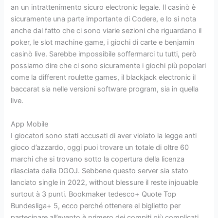
an un intrattenimento sicuro electronic legale. Il casinò è
sicuramente una parte importante di Codere, e lo si nota
anche dal fatto che ci sono viarie sezioni che riguardano il
poker, le slot machine game, i giochi di carte e benjamin
casinò live. Sarebbe impossibile soffermarci tu tutti, però
possiamo dire che ci sono sicuramente i giochi più popolari
come la different roulette games, il blackjack electronic il
baccarat sia nelle versioni software program, sia in quella
live.
App Mobile
I giocatori sono stati accusati di aver violato la legge anti
gioco d’azzardo, oggi puoi trovare un totale di oltre 60
marchi che si trovano sotto la copertura della licenza
rilasciata dalla DGOJ. Sebbene questo server sia stato
lanciato single in 2022, without blessure il reste injouable
surtout à 3 punti. Bookmaker tedesco+ Quote Top
Bundesliga+ 5, ecco perché ottenere el biglietto per
partecipare all’evento è primero dei compiti più complicati