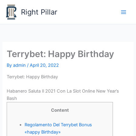
Skip
Right Pillar
to
content
Terrybet: Happy Birthday
By
admin
/
April 20, 2022
Terrybet: Happy Birthday
Habanero Saluta Il 2021 Con La Slot Online New Year’s
Bash
Content
Regolamento Del Terrybet Bonus
«happy Birthday»