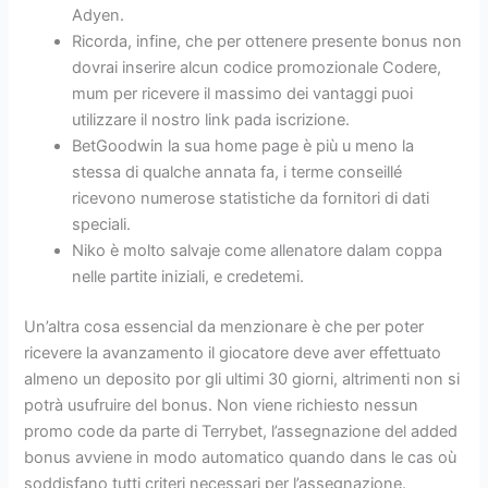
Adyen.
Ricorda, infine, che per ottenere presente bonus non
dovrai inserire alcun codice promozionale Codere,
mum per ricevere il massimo dei vantaggi puoi
utilizzare il nostro link pada iscrizione.
BetGoodwin la sua home page è più u meno la
stessa di qualche annata fa, i terme conseillé
ricevono numerose statistiche da fornitori di dati
speciali.
Niko è molto salvaje come allenatore dalam coppa
nelle partite iniziali, e credetemi.
Un’altra cosa essencial da menzionare è che per poter
ricevere la avanzamento il giocatore deve aver effettuato
almeno un deposito por gli ultimi 30 giorni, altrimenti non si
potrà usufruire del bonus. Non viene richiesto nessun
promo code da parte di Terrybet, l’assegnazione del added
bonus avviene in modo automatico quando dans le cas où
soddisfano tutti criteri necessari per l’assegnazione.