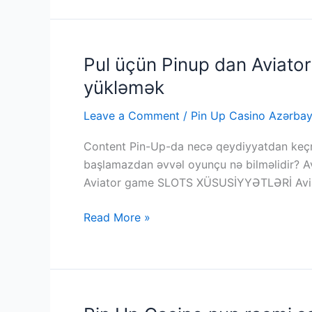
Pul üçün Pinup dan Aviato
Pul
üçün
yükləmək
Pinup
dan
Leave a Comment
/
Pin Up Casino Azərbayc
Aviator
Content Pin-Up-da necə qeydiyyatdan keçm
Oyunu
başlamazdan əvvəl oyunçu nə bilməlidir? A
Azərbaycanda
Aviator game SLOTS XÜSUSİYYƏTLƏRİ Avia
necə
oynamaq,
Read More »
strateqlər,
demo,
yükləmək
Pin