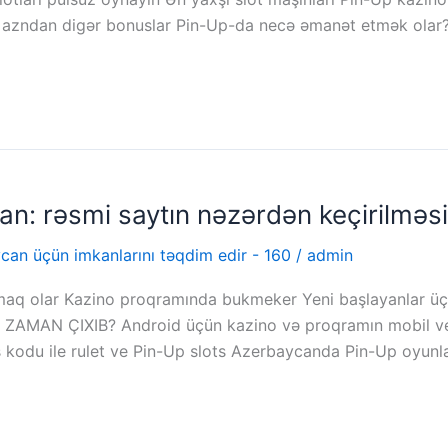
 azndan digər bonuslar Pin-Up-da necə əmanət etmək olar?
: rəsmi saytın nəzərdən keçirilməsi
an üçün imkanlarını təqdim edir - 160
/
admin
maq olar Kazino proqramında bukmeker Yeni başlayanlar üç
AMAN ÇIXIB? Android üçün kazino və proqramın mobil vers
s kodu ile rulet ve Pin-Up slots Azerbaycanda Pin-Up oyunl