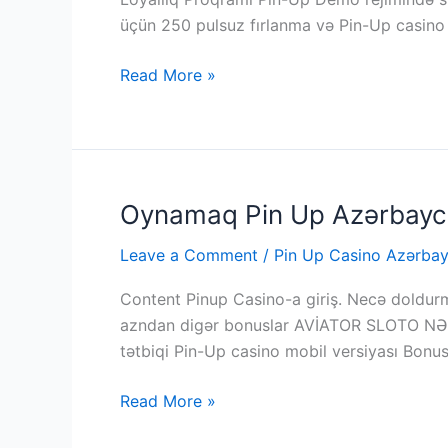
pin
üçün 250 pulsuz fırlanma və Pin-Up casino
up
az
Read More »
Oynamaq Pin Up Azərbaycan
Oynamaq
Pin
Leave a Comment
/
Pin Up Casino Azərbayc
Up
Azərbaycan:
Content Pinup Casino-a giriş. Necə doldur
rəsmi
azndan digər bonuslar AVİATOR SLOTO NƏ Z
saytın
tətbiqi Pin-Up casino mobil versiyası Bonu
nəzərdən
keçirilməsi
Read More »