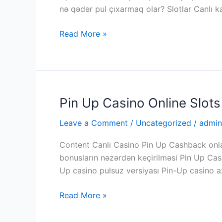
PinUp
nə qədər pul çıxarmaq olar? Slotlar Canlı k
Casino
Online
Read More »
Pin Up Casino Online Slot
Pin
Up
Leave a Comment
/
Uncategorized
/
admin
Casino
Online
Content Canlı Casino Pin Up Cashback onlay
Slots
bonusların nəzərdən keçirilməsi Pin Up Ca
Review
Up casino pulsuz versiyası Pin-Up casino 
Read More »