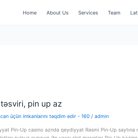
Home
About Us
Services
Team
Lat
əsviri, pin up az
an üçün imkanlarını təqdim edir - 160
/
admin
yat Pin-Up casino aznda qeydiyyat Rəsmi Pin-Up saytına n
tları pulsuz oynayın Ən yaxşı slot maşınları Pin-Up kazino 