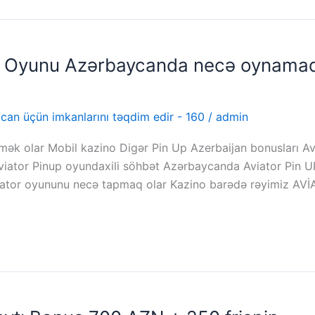
r Oyunu Azərbaycanda necə oynamaq,
an üçün imkanlarını təqdim edir - 160
/
admin
ək olar Mobil kazino Digər Pin Up Azerbaijan bonusları 
viator Pinup oyundaxili söhbət Azərbaycanda Aviator Pin U
tor oyununu necə tapmaq olar Kazino barədə rəyimiz A