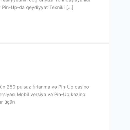
 Pin-Up-da qeydiyyat Texniki […]
ün 250 pulsuz fırlanma və Pin-Up casino
iyası Mobil versiya və Pin-Up kazino
ar üçün