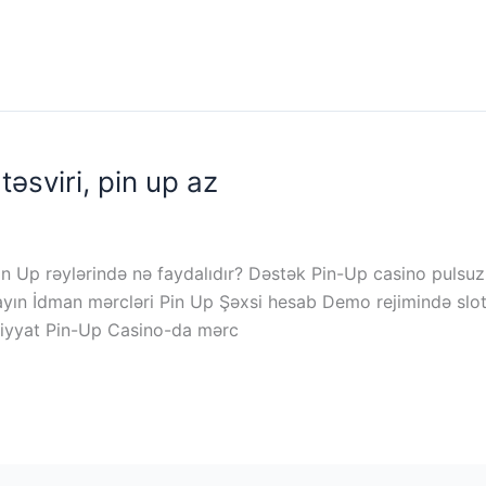
əsviri, pin up az
in Up rəylərində nə faydalıdır? Dəstək Pin-Up casino pulsu
ayın İdman mərcləri Pin Up Şəxsi hesab Demo rejimində slotl
iyyat Pin-Up Casino-da mərc