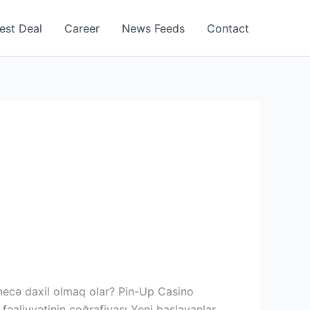
est Deal
Career
News Feeds
Contact
ecə daxil olmaq olar? Pin-Up Casino
fəaliyyətinin coğrafiyası Yeni başlayanlar