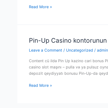
Read More »
Pin-Up Casino kontorunun t
Pin-
Up
Leave a Comment
/
Uncategorized
/
admin
Casino
kontorunun
Content cü ildə Pin Up kazino cari bonus P
təsviri,
casino slot maşını – pulla və ya pulsuz oyn
pin
depozit qeydiyyatı bonusu Pin-Up-da qeyd
up
az
Read More »