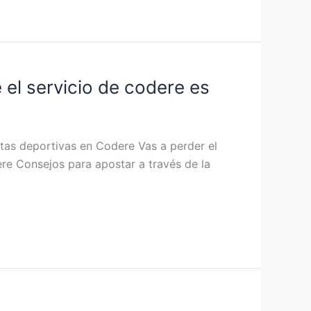
el servicio de codere es
tas deportivas en Codere Vas a perder el
ere Consejos para apostar a través de la