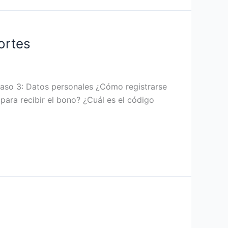
ortes
aso 3: Datos personales ¿Cómo registrarse
ra recibir el bono? ¿Cuál es el código