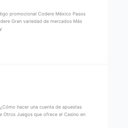
Codigo promocional Codere México Pasos
Codere Gran variedad de mercados Más
y
? ¿Cómo hacer una cuenta de apuestas
 Otros Juegos que ofrece el Casino en