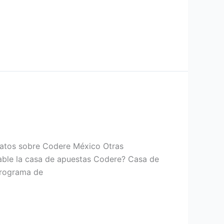
Datos sobre Codere México Otras
able la casa de apuestas Codere? Casa de
programa de