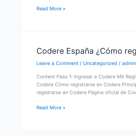
Completa
Read More »
Julio
2023
Bingo’s
Codere España ¿Cómo regi
Codere
España
Leave a Comment
/
Uncategorized
/
admin
¿Cómo
registrarse
Content Paso 1: Ingresar a Codere MX Regi
en
Codere Cómo registrarse en Codere Princip
Codere
registrarse en Codere Página oficial de Co
es?
Oct.
Read More »
2023