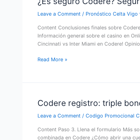
¿Es seguro Codere? Seguri
es
seguro
Leave a Comment
/
Pronóstico Celta Vigo
Codere?
Seguridad,
Content Conclusiones finales sobre Codere
Bonos
Información general sobre el casino en On
de
Cincinnati vs Inter Miami en Codere! Opin
bienvenida
y
Read More »
Oferta
Codere registro: triple b
Codere
registro:
Leave a Comment
/
Codigo Promocional C
triple
bono
Content Paso 3. Llena el formulario Más s
progresivo
combinada en Codere ¿Cómo abrir una cue