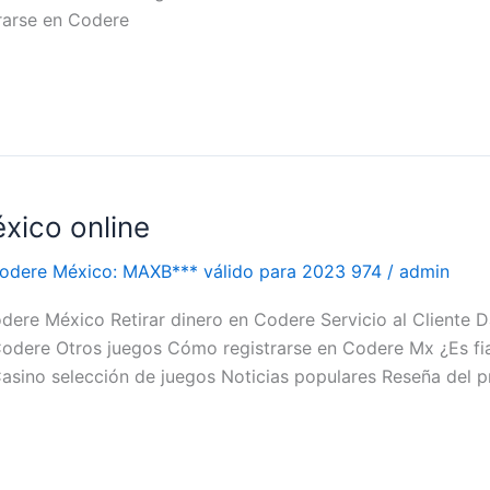
rarse en Codere
xico online
odere México: MAXB*** válido para 2023 974
/
admin
ere México Retirar dinero en Codere Servicio al Cliente 
odere Otros juegos Cómo registrarse en Codere Mx ¿Es fi
asino selección de juegos Noticias populares Reseña del 