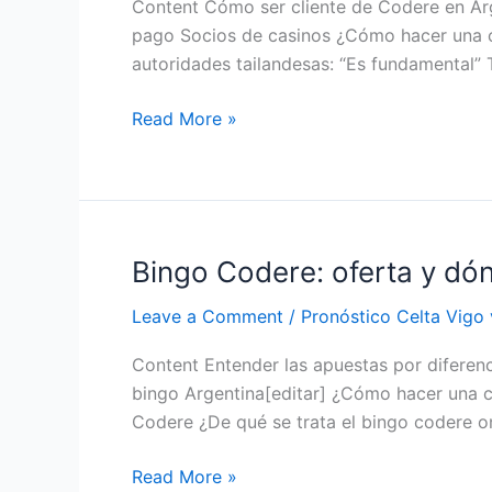
Content Cómo ser cliente de Codere en Arg
de
pago Socios de casinos ¿Cómo hacer una cu
gestión
autoridades tailandesas: “Es fundamental” 
del
talento
Read More »
recientemente
implementada
Bingo Codere: oferta y dón
Bingo
Codere:
Leave a Comment
/
Pronóstico Celta Vigo
oferta
y
Content Entender las apuestas por diferen
dónde
bingo Argentina[editar] ¿Cómo hacer una 
encontrar
Codere ¿De qué se trata el bingo codere on
las
salas
Read More »