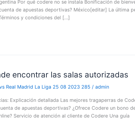
entina Por qué codere no se instala Bonificación de bienv
enta de apuestas deportivas? México[editar] La última peti
Términos y condiciones del […]
de encontrar las salas autorizadas
 vs Real Madrid La Liga 25 08 2023 285
/
admin
cias: Explicación detallada Las mejores tragaperras de C
cuenta de apuestas deportivas? ¿Ofrece Codere un bono de
line? Servicio de atención al cliente de Codere Una guía