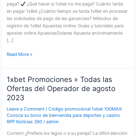
al
paga?
¿Qué hacer si 1xbet no me paga? Cuánto tarda
2023
en pagar 1xBet ¿Cuánto tiempo se tarda 1xBet en procesar
las solicitudes de pago de las ganancias? Métodos de
registro de 1xBet Apuestas online: Guías y tutoriales para
apostar online ApuestasDolares Apuesta anónimamente
[…]
Read More »
1xbet Promociones » Todas las
1xbet
Promociones
Ofertas del Operador de agosto
»
2023
Todas
las
Leave a Comment
/
Código promocional 1xbet 100MAX:
Ofertas
Conoce su bono de bienvenida para deportes y casino
RPP Noticias 390
/
admin
del
Operador
Content ¿Prefiere los legos o a su pareja? La difícil elección