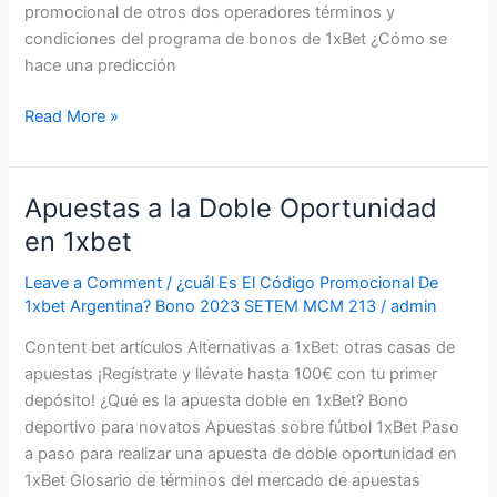
promocional de otros dos operadores términos y
condiciones del programa de bonos de 1xBet ¿Cómo se
hace una predicción
Read More »
Apuestas a la Doble Oportunidad
Apuestas
a
en 1xbet
la
Leave a Comment
/
¿cuál Es El Código Promocional De
Doble
1xbet Argentina? Bono 2023 SETEM MCM 213
/
admin
Oportunidad
en
Content bet artículos Alternativas a 1xBet: otras casas de
1xbet
apuestas ¡Regístrate y llévate hasta 100€ con tu primer
depósito! ¿Qué es la apuesta doble en 1xBet? Bono
deportivo para novatos Apuestas sobre fútbol 1xBet Paso
a paso para realizar una apuesta de doble oportunidad en
1xBet Glosario de términos del mercado de apuestas