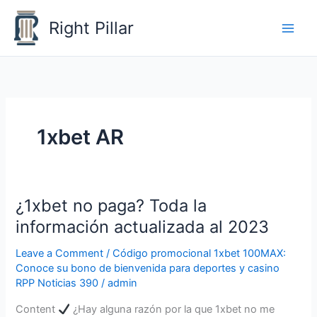
Skip
Right Pillar
to
content
1xbet AR
¿1xbet no paga? Toda la
¿1xbet
no
información actualizada al 2023
paga?
Leave a Comment
/
Código promocional 1xbet 100MAX:
Toda
Conoce su bono de bienvenida para deportes y casino
la
RPP Noticias 390
/
admin
información
actualizada
Content
¿Hay alguna razón por la que 1xbet no me