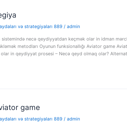
egiya
aydaları və strategiyaları 889
/
admin
in sistemində necə qeydiyyatdan keçmək olar in idman mərcl
ükləmək metodları Oyunun funksionallığı Aviator game Aviato
lar in qeydiyyat prosesi – Necə qeyd olmaq olar? Alternat
viator game
aydaları və strategiyaları 889
/
admin