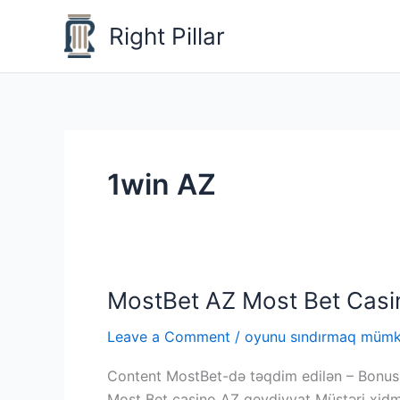
Skip
Right Pillar
to
content
1win AZ
MostBet AZ Most Bet Casi
MostBet
AZ
Leave a Comment
/
oyunu sındırmaq müm
Most
Bet
Content MostBet-də təqdim edilən – Bonus
Casino
Most Bet casino AZ qeydiyyat Müştəri xidmə