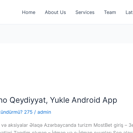
Home
About Us
Services
Team
Lat
no Qeydiyyat, Yukle Android App
kündürmü? 275
/
admin
 və aksiyalar Əlaqə Azərbaycanda turizm MostBet giriş –
tləri Təqdim olunan – İdman və e-İdman oyunları Son əlavəl