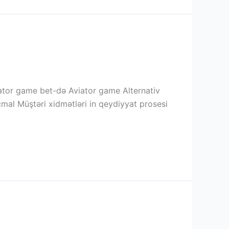
ator game bet-də Aviator game Alternativ
cmal Müştəri xidmətləri in qeydiyyat prosesi