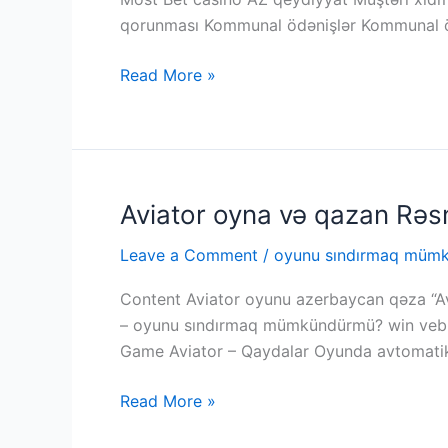
Qeydiyyat,
qorunması Kommunal ödənişlər Kommunal ödə
Yukle
Android
Read More »
App
Aviator oyna və qazan Rəs
Aviator
oyna
Leave a Comment
/
oyunu sındırmaq müm
və
qazan
Content Aviator oyunu azerbaycan qəza “A
Rəsmi
– oyunu sındırmaq mümkündürmü? win veb sa
sayti
Game Aviator – Qaydalar Oyunda avtomati
Aviator
Azerbaycan
Read More »