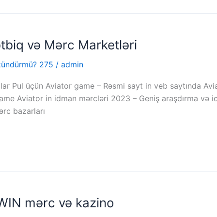
tbiq və Mərc Marketləri
kündürmü? 275
/
admin
r Pul üçün Aviator game – Rəsmi sayt in veb saytında Avi
Game Aviator in idman mərcləri 2023 – Geniş araşdırma və i
rc bazarları
1WIN mərc və kazino