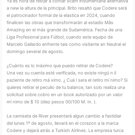
Ya es hora de restar a contar scam indumentaria alternativa
a new la altura de la principal. Brito resaltó que Codere será
el patrocinador formal de la elastica en 2024, cuando
finalicen las obras que transformarán al estadio Mâs
Amazing en el más grande de Sudamérica. Fecha de una
Liga Profesional para Fútbol, cuando este equipo de
Marcelo Gallardo enfrente tais como visitante an Neutral el
domingo several de agosto.
¿Cuánto es lo máximo que puedo retirar de Codere?
Una vez su cuenta esté verificada, no existe ningú n lí
paziente de retiro má ximo. ¿ Cuá l sera el retiro mí nimo? Si
quieres retirar el peculio de tu balance, tan solo realiza una
solicitud sobre cobro en un book autorizado por un valor
mí nimo de $ 10 (diez pesos 00/100 M. In. ).
La camiseta de River presentará algun cambio a fastidiar
del lunes 1º de agosto, llevará en el corazon a la marca
Codere y dejará atrás a Turkish Airlines. La empresa turca