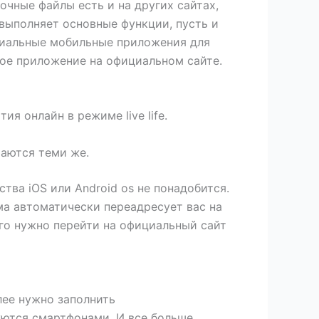
очные файлы есть и на других сайтах,
 выполняет основные функции, пусть и
ециальные мобильные приложения для
ное приложение на официальном сайте.
я онлайн в режиме live life.
таются теми же.
ва iOS или Android os не понадобится.
ема автоматически переадресует вас на
ого нужно перейти на официальный сайт
лее нужно заполнить
уются смартфонами. И все больше