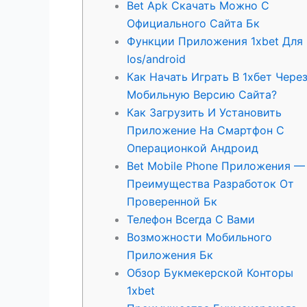
Bet Apk Скачать Можно С
Официального Сайта Бк
Функции Приложения 1xbet Для
Ios/android
Как Начать Играть В 1хбет Чере
Мобильную Версию Сайта?
Как Загрузить И Установить
Приложение На Смартфон С
Операционкой Андроид
Bet Mobile Phone Приложения —
Преимущества Разработок От
Проверенной Бк
Телефон Всегда С Вами
Возможности Мобильного
Приложения Бк
Обзор Букмекерской Конторы
1xbet