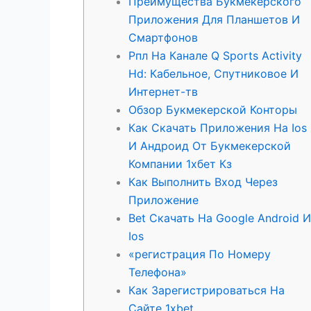
Преимущества Букмекерского
Приложения Для Планшетов И
Смартфонов
Рпл На Канале Q Sports Activity
Hd: Кабельное, Спутниковое И
Интернет-тв
Обзор Букмекерской Конторы
Как Скачать Приложения На Ios
И Андроид От Букмекерской
Компании 1хбет Кз
Как Выполнить Вход Через
Приложение
Bet Скачать На Google Android И
Ios
«регистрация По Номеру
Телефона»
Как Зарегистрироваться На
Сайте 1xbet