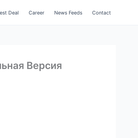
est Deal
Career
News Feeds
Contact
льная Версия