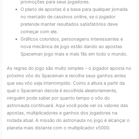
promoções para seus jogadores.
O plano de apostas é a base para qualquer jornada
no mercado de cassinos online, se o jogador
pretende manter resultados satisfatórios deve
começar com ele.
Gráficos coloridos, personagens interessantes e
nova mecânica de jogo estão dando ao apostas
Spaceman jogo mais e mais fãs em todo o mundo.
As regras do jogo são muito simples – o jogador aposta no
próximo vôo do Spaceman e recolhe seus ganhos antes
que seu vôo seja interrompido. Como a altura a partir da
qual o Spaceman decola é escolhida aleatoriamente,
ninguém pode saber por quanto tempo o vôo do
astronauta continuará. Aqui você pode ver os valores das
apostas, multiplicadores e ganhos dos jogadores na
rodada atual. A missão do astronauta no jogo é alcançar o
planeta mais distante com o multiplicador x5000.