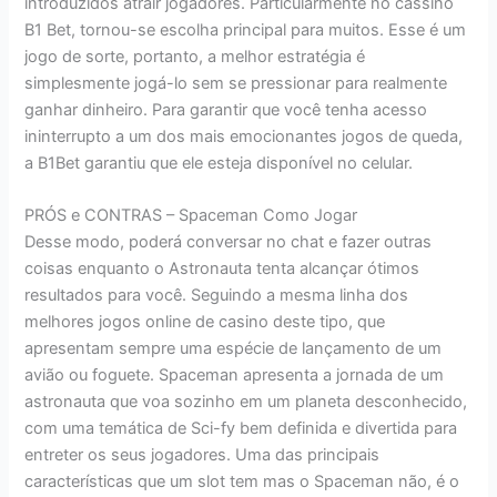
introduzidos atrair jogadores. Particularmente no cassino
B1 Bet, tornou-se escolha principal para muitos. Esse é um
jogo de sorte, portanto, a melhor estratégia é
simplesmente jogá-lo sem se pressionar para realmente
ganhar dinheiro. Para garantir que você tenha acesso
ininterrupto a um dos mais emocionantes jogos de queda,
a B1Bet garantiu que ele esteja disponível no celular.
PRÓS e CONTRAS – Spaceman Como Jogar
Desse modo, poderá conversar no chat e fazer outras
coisas enquanto o Astronauta tenta alcançar ótimos
resultados para você. Seguindo a mesma linha dos
melhores jogos online de casino deste tipo, que
apresentam sempre uma espécie de lançamento de um
avião ou foguete. Spaceman apresenta a jornada de um
astronauta que voa sozinho em um planeta desconhecido,
com uma temática de Sci-fy bem definida e divertida para
entreter os seus jogadores. Uma das principais
características que um slot tem mas o Spaceman não, é o