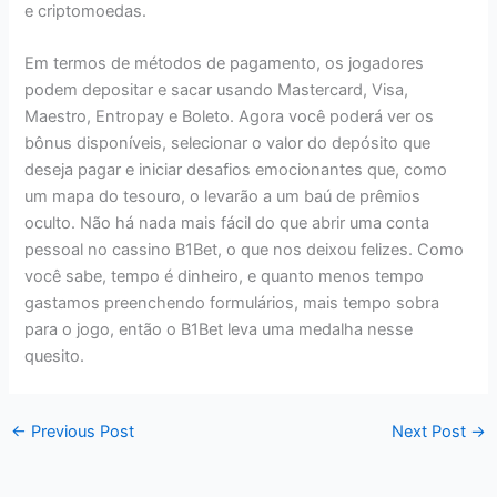
e criptomoedas.
Em termos de métodos de pagamento, os jogadores
podem depositar e sacar usando Mastercard, Visa,
Maestro, Entropay e Boleto. Agora você poderá ver os
bônus disponíveis, selecionar o valor do depósito que
deseja pagar e iniciar desafios emocionantes que, como
um mapa do tesouro, o levarão a um baú de prêmios
oculto. Não há nada mais fácil do que abrir uma conta
pessoal no cassino B1Bet, o que nos deixou felizes. Como
você sabe, tempo é dinheiro, e quanto menos tempo
gastamos preenchendo formulários, mais tempo sobra
para o jogo, então o B1Bet leva uma medalha nesse
quesito.
←
Previous Post
Next Post
→