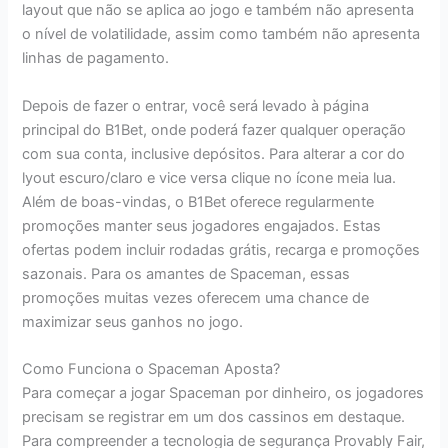
layout que não se aplica ao jogo e também não apresenta
o nível de volatilidade, assim como também não apresenta
linhas de pagamento.
Depois de fazer o entrar, você será levado à página
principal do B1Bet, onde poderá fazer qualquer operação
com sua conta, inclusive depósitos. Para alterar a cor do
lyout escuro/claro e vice versa clique no ícone meia lua.
Além de boas-vindas, o B1Bet oferece regularmente
promoções manter seus jogadores engajados. Estas
ofertas podem incluir rodadas grátis, recarga e promoções
sazonais. Para os amantes de Spaceman, essas
promoções muitas vezes oferecem uma chance de
maximizar seus ganhos no jogo.
Como Funciona o Spaceman Aposta?
Para começar a jogar Spaceman por dinheiro, os jogadores
precisam se registrar em um dos cassinos em destaque.
Para compreender a tecnologia de segurança Provably Fair,