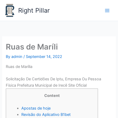
Skip
Right Pillar
to
content
Ruas de Maríli
By
admin
/
September 14, 2022
Ruas de Marília
Solicitação De Certidões De Iptu, Empresa Ou Pessoa
Física Prefeitura Municipal de Irecê Site Oficial
Content
Apostas de hoje
Revisão do Aplicativo B1bet