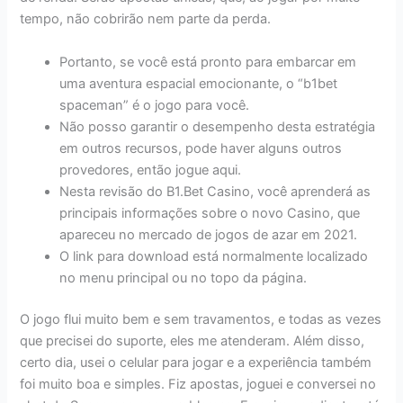
tempo, não cobrirão nem parte da perda.
Portanto, se você está pronto para embarcar em
uma aventura espacial emocionante, o “b1bet
spaceman” é o jogo para você.
Não posso garantir o desempenho desta estratégia
em outros recursos, pode haver alguns outros
provedores, então jogue aqui.
Nesta revisão do B1.Bet Casino, você aprenderá as
principais informações sobre o novo Casino, que
apareceu no mercado de jogos de azar em 2021.
O link para download está normalmente localizado
no menu principal ou no topo da página.
O jogo flui muito bem e sem travamentos, e todas as vezes
que precisei do suporte, eles me atenderam. Além disso,
certo dia, usei o celular para jogar e a experiência também
foi muito boa e simples. Fiz apostas, joguei e conversei no