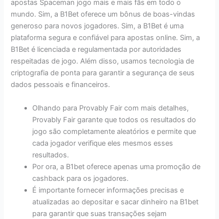
apostas Spaceman jogo mais e mais fãs em todo o
mundo. Sim, a B1Bet oferece um bônus de boas-vindas
generoso para novos jogadores. Sim, a B1Bet é uma
plataforma segura e confiável para apostas online. Sim, a
B1Bet é licenciada e regulamentada por autoridades
respeitadas de jogo. Além disso, usamos tecnologia de
criptografia de ponta para garantir a segurança de seus
dados pessoais e financeiros.
Olhando para Provably Fair com mais detalhes,
Provably Fair garante que todos os resultados do
jogo são completamente aleatórios e permite que
cada jogador verifique eles mesmos esses
resultados.
Por ora, a B1bet oferece apenas uma promoção de
cashback para os jogadores.
É importante fornecer informações precisas e
atualizadas ao depositar e sacar dinheiro na B1bet
para garantir que suas transações sejam