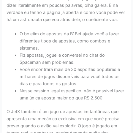
dizer literalmente em poucas palavras, olha galera. E na
verdade eu tenho a página já aberta e como você pode ver
há um astronauta que voa atrás dele, o coeficiente voa.
O boletim de apostas da B1Bet ajuda você a fazer
diferentes tipos de apostas, como combos e
sistemas.
Fiz apostas, joguei e conversei no chat do
Spaceman sem problemas.
Você encontrará mais de 30 esportes populares e
milhares de jogos disponíveis para você todos os
dias e para todos os gostos.
Nesse cassino legal específico, não é possível fazer
uma única aposta maior do que R$ 2.500.
O JetX também é um jogo de apostas instantâneas que
apresenta uma mecânica exclusiva em que você precisa
prever quando o avião vai explodir. O jogo é jogado em
tempo real, e ganhar ou perder depende muito das