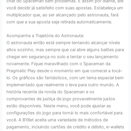
chat do Spaceman sem problemas. E assim por diante, até
você decidir já satisfeito com suas apostas. Estabeleça um
multiplicador que, ao ser alcançado pelo astronauta, fará
com que a sua aposta seja retirada automaticamente.
Acompanhe a Trajetória do Astronauta:
O astronauta então está sempre tentando alcançar níveis
altos sozinho, mas sempre que cai abre alguns balões para
chegar em segurança no solo e tentar o seu lançamento
novamente. Fiquei maravilhado com o Spaceman da
Pragmatic Play desde o momento em que comecei a tocá-
lo. Os gráficos são fantásticos, com um tema espacial bem
implementado que realmente o leva para outro mundo. A
história recente da ronda do Spaceman e os
comprovantes de justiça de jogo provavelmente justos
estão disponíveis. Neste menu, você pode ajustar as
configurações do jogo para torná-lo mais confortável para
você. A B1Bet aceita uma variedade de métodos de
pagamento, incluindo cartões de crédito e débito, e-wallets