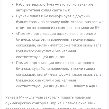
Рабочее зеркало 1win — это точно такая же
авторитетная копия сайта 1win.
Пускай линия и не конкурирует с другими
букмекерами по сервису лайв-ставок, она все же
стоит не на последних позициях, как многие БК.
«Помимо организации незаконного игорного
бизнеса, куда были вовлечены тысячи наших
сограждан, онлайн-платформа также оказывала
букмекерские услуги без наличия
соответствующей лицензии.
Помимо организации незаконного игорного
бизнеса, куда были вовлечены тысячи наших
сограждан, онлайн-платформа также оказывала
букмекерские услуги без наличия
соответствующей лицензии», — пишут в АФН.
Ранее в Минкультуры захотели лишить лицензии
букмекерскую контору Olimp.kz. Главное окно 1вин
предлагает доступ к азартным играм, таким как покер