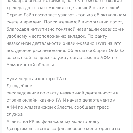
помощью онлайн-стримов, но тем не менее не хватает
трекера для ознакомления с детальной статистикой.
Сервис Лайв позволяет узнавать только об актуальном
счете и времени. Поиск желаемой информации прост,
благодаря интуитивно понятной навигации сервисом и
удобному местоположению вкладок. По факту
незаконной деятельности онлайн-казино 1WIN начато
досудебное расследование. Об этом сообщает Orda.kz
со ссылкой на пресс-службу департамента АФМ по
Алматинской области.
Букмекерская контора 1Win
Досудебное
расследование по факту незаконной деятельности в
стране онлайн-казино 1WIN начато департаментом
АФМ по Алматинской области, сообщает пресс-
служба
Агентства РК по финансовому мониторингу.
Департамент агентства финансового мониторинга по