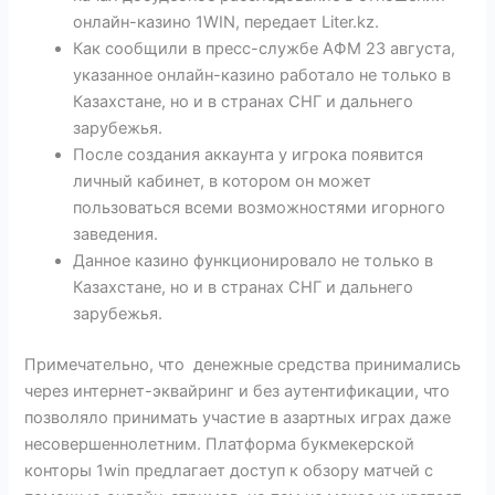
онлайн-казино 1WIN, передает Liter.kz.
Как сообщили в пресс-службе АФМ 23 августа,
указанное онлайн-казино работало не только в
Казахстане, но и в странах СНГ и дальнего
зарубежья.
После создания аккаунта у игрока появится
личный кабинет, в котором он может
пользоваться всеми возможностями игорного
заведения.
Данное казино функционировало не только в
Казахстане, но и в странах СНГ и дальнего
зарубежья.
Примечательно, что денежные средства принимались
через интернет-эквайринг и без аутентификации, что
позволяло принимать участие в азартных играх даже
несовершеннолетним. Платформа букмекерской
конторы 1win предлагает доступ к обзору матчей с