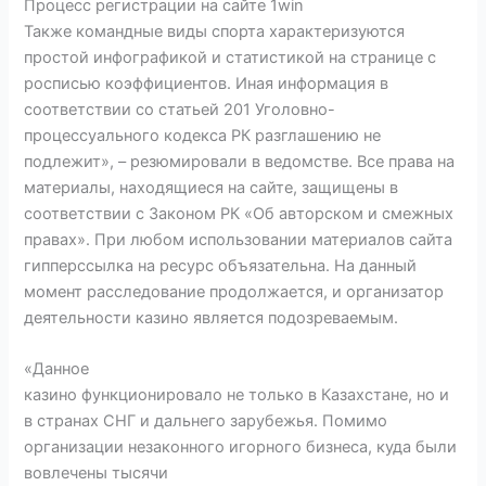
Процесс регистрации на сайте 1win
Также командные виды спорта характеризуются
простой инфографикой и статистикой на странице с
росписью коэффициентов. Иная информация в
соответствии со статьей 201 Уголовно-
процессуального кодекса РК разглашению не
подлежит», – резюмировали в ведомстве. Все права на
материалы, находящиеся на сайте, защищены в
соответствии с Законом РК «Об авторском и смежных
правах». При любом использовании материалов сайта
гипперссылка на ресурс объязательна. На данный
момент расследование продолжается, и организатор
деятельности казино является подозреваемым.
«Данное
казино функционировало не только в Казахстане, но и
в странах СНГ и дальнего зарубежья. Помимо
организации незаконного игорного бизнеса, куда были
вовлечены тысячи