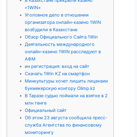
В Казахстане прикрыли казино
«1WIN»
Уголовное дело в отношении
организатора онлайн-казино 1WIN
возбудили в Казахстане
Обзор Официального Сайта 1Win
Деятельность международного
онлайн-казино 1WIN расследуют в
АФМ
ин регистрация: вход на сайт
Скачать 1Win KZ на смартфон
Минкультуры хочет лишить лицензии
букмекерскую контору Olimp.kz
В Таразе судью поймали на взятке в 2
млн тенге
Oфициальный сайт
Об этом 23 августа сообщила пресс-
служба Агентства по финансовому
мониторингу