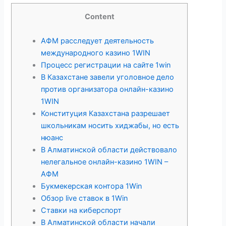
Content
АФМ расследует деятельность
международного казино 1WIN
Процесс регистрации на сайте 1win
В Казахстане завели уголовное дело
против организатора онлайн-казино
1WIN
Конституция Казахстана разрешает
школьникам носить хиджабы, но есть
нюанс
В Алматинской области действовало
нелегальное онлайн-казино 1WIN –
АФМ
Букмекерская контора 1Win
Обзор live ставок в 1Win
Ставки на киберспорт
В Алматинской области начали