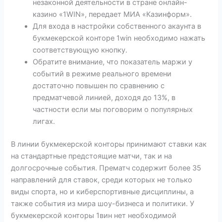
незаконной деятельности в стране онлайн-
казино «1WIN», передает МИА «Казинформ».
Для входа в настройки собственного акаунта в
букмекерской конторе 1win необходимо нажать
соответствующую кнопку.
Обратите внимание, что показатель маржи у
событий в режиме реального времени
достаточно повышен по сравнению с
предматчевой линией, доходя до 13%, в
частности если мы поговорим о популярных
лигах.
В линии букмекерской конторы принимают ставки как
на стандартные предстоящие матчи, так и на
долгосрочные события. Прематч содержит более 35
направлений для ставок, среди которых не только
виды спорта, но и киберспортивные дисциплины, а
также события из мира шоу-бизнеса и политики. У
букмекерской конторы 1вин нет необходимой