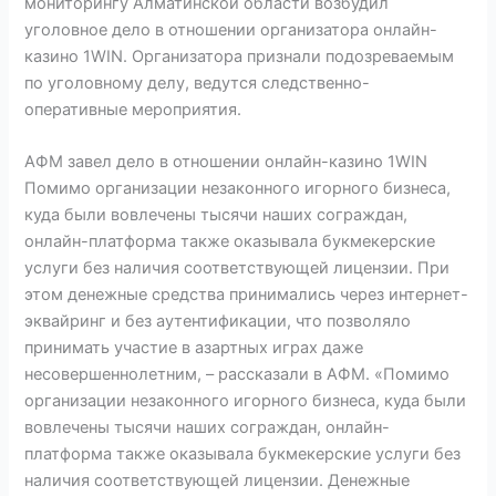
мониторингу Алматинской области возбудил
уголовное дело в отношении организатора онлайн-
казино 1WIN. Организатора признали подозреваемым
по уголовному делу, ведутся следственно-
оперативные мероприятия.
АФМ завел дело в отношении онлайн-казино 1WIN
Помимо организации незаконного игорного бизнеса,
куда были вовлечены тысячи наших сограждан,
онлайн-платформа также оказывала букмекерские
услуги без наличия соответствующей лицензии. При
этом денежные средства принимались через интернет-
эквайринг и без аутентификации, что позволяло
принимать участие в азартных играх даже
несовершеннолетним, – рассказали в АФМ. «Помимо
организации незаконного игорного бизнеса, куда были
вовлечены тысячи наших сограждан, онлайн-
платформа также оказывала букмекерские услуги без
наличия соответствующей лицензии. Денежные