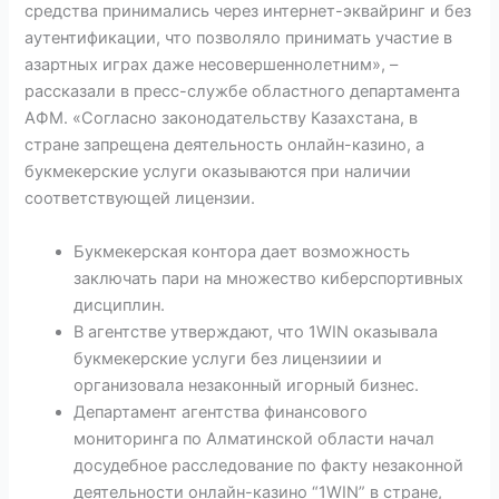
средства принимались через интернет-эквайринг и без
аутентификации, что позволяло принимать участие в
азартных играх даже несовершеннолетним», –
рассказали в пресс-службе областного департамента
АФМ. «Согласно законодательству Казахстана, в
стране запрещена деятельность онлайн-казино, а
букмекерские услуги оказываются при наличии
соответствующей лицензии.
Букмекерская контора дает возможность
заключать пари на множество киберспортивных
дисциплин.
В агентстве утверждают, что 1WIN оказывала
букмекерские услуги без лицензиии и
организовала незаконный игорный бизнес.
Департамент агентства финансового
мониторинга по Алматинской области начал
досудебное расследование по факту незаконной
деятельности онлайн-казино “1WIN” в стране,