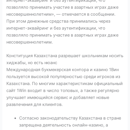
интернет-эквайринг и без аутентификации, что
позволяло принимать участие в азартных играх даже
несовершеннолетним», — отмечается в сообщении.
При этом денежные средства принимались через
интернет-эквайринг и без аутентификации, что
позволяло принимать участие в азартных играх даже
несовершеннолетним.
Конституция Казахстана разрешает школьникам носить
хиджабы, но есть нюанс
Международная букмекерская контора и казино 1Вин
пользуется высокой популярностью среди игроков из
Казахстана. По многим характеристикам официальный
сайт 1Win входит в число топовых, а также регулярно
улучшает имеющийся сервис и добавляет новые
развлечения для клиентов.
Согласно законодательству Казахстана в стране
запрещена деятельность онлайн-казино, а