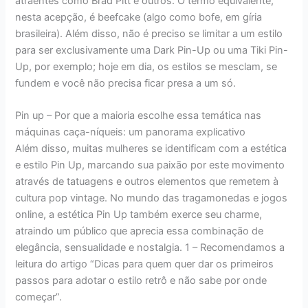
atraentes como Brad Pitt e outros. O termo equivalente,
nesta acepção, é beefcake (algo como bofe, em gíria
brasileira). Além disso, não é preciso se limitar a um estilo
para ser exclusivamente uma Dark Pin-Up ou uma Tiki Pin-
Up, por exemplo; hoje em dia, os estilos se mesclam, se
fundem e você não precisa ficar presa a um só.
Pin up – Por que a maioria escolhe essa temática nas
máquinas caça-níqueis: um panorama explicativo
Além disso, muitas mulheres se identificam com a estética
e estilo Pin Up, marcando sua paixão por este movimento
através de tatuagens e outros elementos que remetem à
cultura pop vintage. No mundo das tragamonedas e jogos
online, a estética Pin Up também exerce seu charme,
atraindo um público que aprecia essa combinação de
elegância, sensualidade e nostalgia. 1 – Recomendamos a
leitura do artigo “Dicas para quem quer dar os primeiros
passos para adotar o estilo retrô e não sabe por onde
começar”.