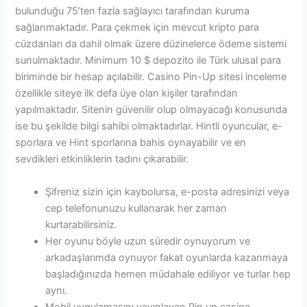
bulunduğu 75’ten fazla sağlayıcı tarafından kuruma
sağlanmaktadır. Para çekmek için mevcut kripto para
cüzdanları da dahil olmak üzere düzinelerce ödeme sistemi
sunulmaktadır. Minimum 10 $ depozito ile Türk ulusal para
biriminde bir hesap açılabilir. Casino Pin-Up sitesi inceleme
özellikle siteye ilk defa üye olan kişiler tarafından
yapılmaktadır. Sitenin güvenilir olup olmayacağı konusunda
ise bu şekilde bilgi sahibi olmaktadırlar. Hintli oyuncular, e-
sporlara ve Hint sporlarına bahis oynayabilir ve en
sevdikleri etkinliklerin tadını çıkarabilir.
Şifreniz sizin için kaybolursa, e-posta adresinizi veya
cep telefonunuzu kullanarak her zaman
kurtarabilirsiniz.
Her oyunu böyle uzun süredir oynuyorum ve
arkadaşlarımda oynuyor fakat oyunlarda kazanmaya
başladığınızda hemen müdahale ediliyor ve turlar hep
aynı.
Mobil uygulamasını yayınlayan Pin up casino,