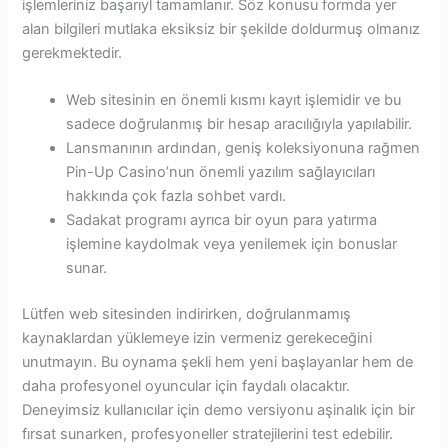
işlemleriniz başarıyl tamamlanır. Söz konusu formda yer
alan bilgileri mutlaka eksiksiz bir şekilde doldurmuş olmanız
gerekmektedir.
Web sitesinin en önemli kısmı kayıt işlemidir ve bu
sadece doğrulanmış bir hesap aracılığıyla yapılabilir.
Lansmanının ardından, geniş koleksiyonuna rağmen
Pin-Up Casino’nun önemli yazılım sağlayıcıları
hakkında çok fazla sohbet vardı.
Sadakat programı ayrıca bir oyun para yatırma
işlemine kaydolmak veya yenilemek için bonuslar
sunar.
Lütfen web sitesinden indirirken, doğrulanmamış
kaynaklardan yüklemeye izin vermeniz gerekeceğini
unutmayın. Bu oynama şekli hem yeni başlayanlar hem de
daha profesyonel oyuncular için faydalı olacaktır.
Deneyimsiz kullanıcılar için demo versiyonu aşinalık için bir
fırsat sunarken, profesyoneller stratejilerini test edebilir.