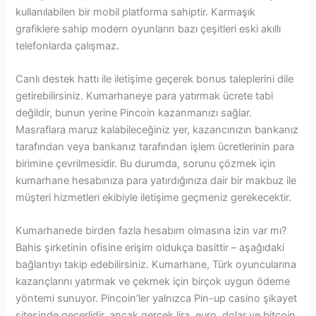
kullanılabilen bir mobil platforma sahiptir. Karmaşık
grafiklere sahip modern oyunların bazı çeşitleri eski akıllı
telefonlarda çalışmaz.
Canlı destek hattı ile iletişime geçerek bonus taleplerini dile
getirebilirsiniz. Kumarhaneye para yatırmak ücrete tabi
değildir, bunun yerine Pincoin kazanmanızı sağlar.
Masraflara maruz kalabileceğiniz yer, kazancınızın bankanız
tarafından veya bankanız tarafından işlem ücretlerinin para
birimine çevrilmesidir. Bu durumda, sorunu çözmek için
kumarhane hesabınıza para yatırdığınıza dair bir makbuz ile
müşteri hizmetleri ekibiyle iletişime geçmeniz gerekecektir.
Kumarhanede birden fazla hesabım olmasına izin var mı?
Bahis şirketinin ofisine erişim oldukça basittir – aşağıdaki
bağlantıyı takip edebilirsiniz. Kumarhane, Türk oyuncularına
kazançlarını yatırmak ve çekmek için birçok uygun ödeme
yöntemi sunuyor. Pincoin’ler yalnızca Pin-up casino şikayet
sitesinde geçerlidir, ancak gerçek lira, euro, dolar ve bitcoin