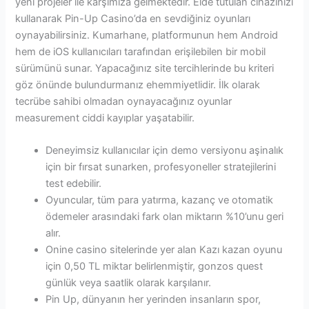
yeni projeler ile karşımıza gelmektedir. Elde tutulan cihazınızı
kullanarak Pin-Up Casino’da en sevdiğiniz oyunları
oynayabilirsiniz. Kumarhane, platformunun hem Android
hem de iOS kullanıcıları tarafından erişilebilen bir mobil
sürümünü sunar. Yapacağınız site tercihlerinde bu kriteri
göz önünde bulundurmanız ehemmiyetlidir. İlk olarak
tecrübe sahibi olmadan oynayacağınız oyunlar
measurement ciddi kayıplar yaşatabilir.
Deneyimsiz kullanıcılar için demo versiyonu aşinalık
için bir fırsat sunarken, profesyoneller stratejilerini
test edebilir.
Oyuncular, tüm para yatırma, kazanç ve otomatik
ödemeler arasındaki fark olan miktarın %10’unu geri
alır.
Onine casino sitelerinde yer alan Kazı kazan oyunu
için 0,50 TL miktar belirlenmiştir, gonzos quest
günlük veya saatlik olarak karşılanır.
Pin Up, dünyanın her yerinden insanların spor,