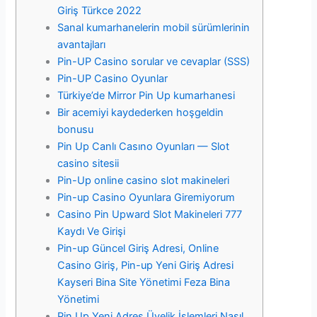
Giriş Türkce 2022
Sanal kumarhanelerin mobil sürümlerinin
avantajları
Pin-UP Casino sorular ve cevaplar (SSS)
Pin-UP Casino Oyunlar
Türkiye’de Mirror Pin Up kumarhanesi
Bir acemiyi kaydederken hoşgeldin
bonusu
Pin Up Canlı Casıno Oyunları — Slot
casino sitesii
Pin-Up online casino slot makineleri
Pin-up Casino Oyunlara Giremiyorum
Casino Pin Upward Slot Makineleri 777
Kaydı Ve Girişi
Pin-up Güncel Giriş Adresi, Online
Casino Giriş, Pin-up Yeni Giriş Adresi
Kayseri Bina Site Yönetimi Feza Bina
Yönetimi
Pin Up Yeni Adres Üyelik İşlemleri Nasıl