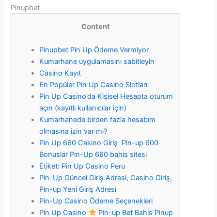
Pinupbet
Content
Pinupbet Pin Up Ödeme Vermiyor
Kumarhane uygulamasını sabitleyin
Casino Kayıt
En Popüler Pin Up Casino Slotları
Pin Up Casino’da Kişisel Hesapta oturum
açın (kayıtlı kullanıcılar için)
Kumarhanede birden fazla hesabım
olmasına izin var mı?
Pin Up 660 Casino Giriş ️ Pin-up 600
Bonuslar Pin-Up 660 bahis sitesi
Etiket: Pin Up Casino Peru
Pin-Up Güncel Giriş Adresi, Casino Giriş,
Pin-up Yeni Giriş Adresi
Pin-Up Casino Ödeme Seçenekleri
Pin Up Casino
Pin-up Bet Bahis Pinup