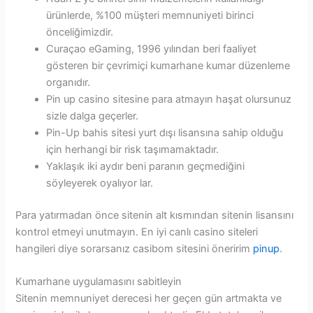
ürünlerde, %100 müşteri memnuniyeti birinci
önceliğimizdir.
Curaçao eGaming, 1996 yılından beri faaliyet
gösteren bir çevrimiçi kumarhane kumar düzenleme
organıdır.
Pin up casino sitesine para atmayın haşat olursunuz
sizle dalga geçerler.
Pin-Up bahis sitesi yurt dışı lisansına sahip olduğu
için herhangi bir risk taşımamaktadır.
Yaklaşık iki aydır beni paranın geçmediğini
söyleyerek oyalıyor lar.
Para yatırmadan önce sitenin alt kısmından sitenin lisansını
kontrol etmeyi unutmayın. En iyi canlı casino siteleri
hangileri diye sorarsanız casibom sitesini öneririm
pinup
.
Kumarhane uygulamasını sabitleyin
Sitenin memnuniyet derecesi her geçen gün artmakta ve