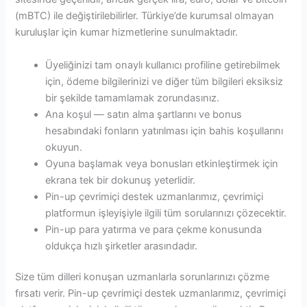
(mBTC) ile değiştirilebilirler. Türkiye’de kurumsal olmayan
kuruluşlar için kumar hizmetlerine sunulmaktadır.
Üyeliğinizi tam onaylı kullanıcı profiline getirebilmek
için, ödeme bilgilerinizi ve diğer tüm bilgileri eksiksiz
bir şekilde tamamlamak zorundasınız.
Ana koşul — satın alma şartlarını ve bonus
hesabındaki fonların yatırılması için bahis koşullarını
okuyun.
Oyuna başlamak veya bonusları etkinleştirmek için
ekrana tek bir dokunuş yeterlidir.
Pin-up çevrimiçi destek uzmanlarımız, çevrimiçi
platformun işleyişiyle ilgili tüm sorularınızı çözecektir.
Pin-up para yatırma ve para çekme konusunda
oldukça hızlı şirketler arasındadır.
Size tüm dilleri konuşan uzmanlarla sorunlarınızı çözme
fırsatı verir. Pin-up çevrimiçi destek uzmanlarımız, çevrimiçi