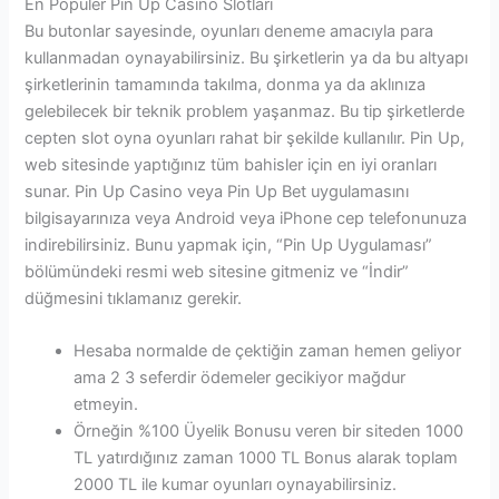
En Popüler Pin Up Casino Slotları
Bu butonlar sayesinde, oyunları deneme amacıyla para
kullanmadan oynayabilirsiniz. Bu şirketlerin ya da bu altyapı
şirketlerinin tamamında takılma, donma ya da aklınıza
gelebilecek bir teknik problem yaşanmaz. Bu tip şirketlerde
cepten slot oyna oyunları rahat bir şekilde kullanılır. Pin Up,
web sitesinde yaptığınız tüm bahisler için en iyi oranları
sunar. Pin Up Casino veya Pin Up Bet uygulamasını
bilgisayarınıza veya Android veya iPhone cep telefonunuza
indirebilirsiniz. Bunu yapmak için, “Pin Up Uygulaması”
bölümündeki resmi web sitesine gitmeniz ve “İndir”
düğmesini tıklamanız gerekir.
Hesaba normalde de çektiğin zaman hemen geliyor
ama 2 3 seferdir ödemeler gecikiyor mağdur
etmeyin.
Örneğin %100 Üyelik Bonusu veren bir siteden 1000
TL yatırdığınız zaman 1000 TL Bonus alarak toplam
2000 TL ile kumar oyunları oynayabilirsiniz.