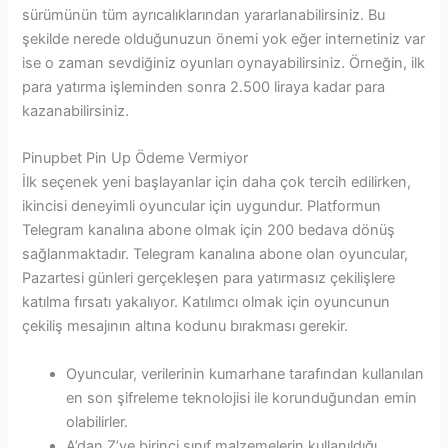
sürümünün tüm ayrıcalıklarından yararlanabilirsiniz. Bu
şekilde nerede olduğunuzun önemi yok eğer internetiniz var
ise o zaman sevdiğiniz oyunları oynayabilirsiniz. Örneğin, ilk
para yatırma işleminden sonra 2.500 liraya kadar para
kazanabilirsiniz.
Pinupbet Pin Up Ödeme Vermiyor
İlk seçenek yeni başlayanlar için daha çok tercih edilirken,
ikincisi deneyimli oyuncular için uygundur. Platformun
Telegram kanalına abone olmak için 200 bedava dönüş
sağlanmaktadır. Telegram kanalına abone olan oyuncular,
Pazartesi günleri gerçekleşen para yatırmasız çekilişlere
katılma fırsatı yakalıyor. Katılımcı olmak için oyuncunun
çekiliş mesajının altına kodunu bırakması gerekir.
Oyuncular, verilerinin kumarhane tarafından kullanılan
en son şifreleme teknolojisi ile korunduğundan emin
olabilirler.
A’dan Z’ye birinci sınıf malzemelerin kullanıldığı