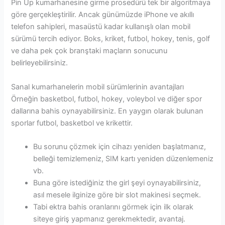
Pin Up kumarhanesine girme prosedürü tek bir algoritmaya
göre gerçekleştirilir. Ancak günümüzde iPhone ve akıllı
telefon sahipleri, masaüstü kadar kullanışlı olan mobil
sürümü tercih ediyor. Boks, kriket, futbol, ​​hokey, tenis, golf
ve daha pek çok branştaki maçların sonucunu
belirleyebilirsiniz.
Sanal kumarhanelerin mobil sürümlerinin avantajları
Örneğin basketbol, ​​futbol, ​​hokey, voleybol ve diğer spor
dallarına bahis oynayabilirsiniz. En yaygın olarak bulunan
sporlar futbol, ​​​​basketbol ve krikettir.
Bu sorunu çözmek için cihazı yeniden başlatmanız,
belleği temizlemeniz, SIM kartı yeniden düzenlemeniz
vb.
Buna göre istediğiniz the girl şeyi oynayabilirsiniz,
asıl mesele ilginize göre bir slot makinesi seçmek.
Tabi ektra bahis oranlarını görmek için ilk olarak
siteye giriş yapmanız gerekmektedir, avantaj.