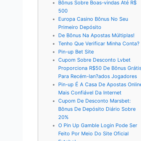
Bônus Sobre Boas-vindas Até R$
500
Europa Casino Bônus No Seu
Primeiro Depósito
De Bônus Na Apostas Múltiplas!
Tenho Que Verificar Minha Conta?
Pin-up Bet Site
Cupom Sobre Desconto Lvbet
Proporciona R$50 De Bônus Gráti
Para Recém-lan?ados Jogadores
Pin-up É A Casa De Apostas Onlin
Mais Confiável Da Internet
Cupom De Desconto Marsbet:
Bônus De Depósito Diário Sobre
20%
O Pin Up Gamble Login Pode Ser
Feito Por Meio Do Site Oficial