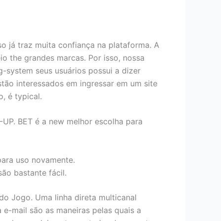
 já traz muita confiança na plataforma. A
 the grandes marcas. Por isso, nossa
-system seus usuários possui a dizer
stão interessados em ingressar em um site
 é typical.
N-UP. BET é a new melhor escolha para
 para uso novamente.
o bastante fácil.
do Jogo. Uma linha direta multicanal
 e-mail são as maneiras pelas quais a