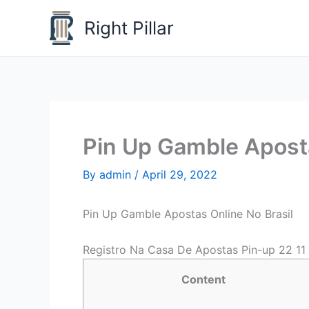
Skip
Right Pillar
to
content
Pin Up Gamble Aposta
By
admin
/
April 29, 2022
Pin Up Gamble Apostas Online No Brasil
Registro Na Casa De Apostas Pin-up 22 1
Content