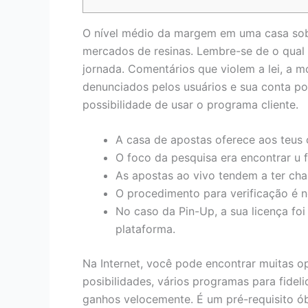
O nível médio da margem em uma casa sobr
mercados de resinas. Lembre-se de o qual 
jornada. Comentários que violem a lei, a 
denunciados pelos usuários e sua conta po
possibilidade de usar o programa cliente.
A casa de apostas oferece aos teus 
O foco da pesquisa era encontrar u 
As apostas ao vivo tendem a ter chan
O procedimento para verificação é nec
No caso da Pin-Up, a sua licença fo
plataforma.
Na Internet, você pode encontrar muitas op
posibilidades, vários programas para fide
ganhos velocemente. É um pré-requisito ób