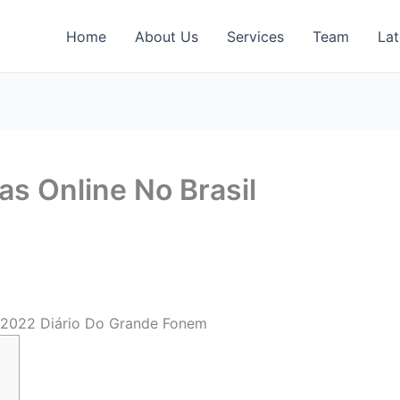
Home
About Us
Services
Team
Lat
s Online No Brasil
1 2022 Diário Do Grande Fonem