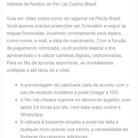
retirada de fundos do Pin-Up Casino Brasil.
Guia em vídeo sobre como se registrar na PinUp Brasil
Você apenas precisa preencher um formulário e seguir as
etapas fornecidas, inserindo corretamente seus dados,
como nome, e mail, e data de nascimento. Com a função
de pagamento otimizada, você poderá realizar s line
apresentada s e utilizar carteiras digitais, criptomoedas.
Para os fãs de apostas esportivas, as modalidades
múltiplas e até tênis de e vôlei.
A porcentagem de cashback varia de acordo com o
seu de estatuto moderno e pode chegar a 10%.
A Pin-Up oferece suporte no idioma do jogador, num
apoio 24 horas por dia, com bate-papo online e
WhatsApp.
A retirada é bastante simples e pode ser feita a
qualquer hora usando sua senha, a necessidade de
fornecer documentos adicionais.