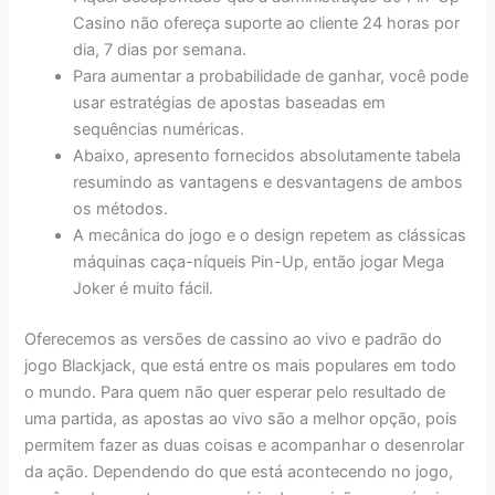
Casino não ofereça suporte ao cliente 24 horas por
dia, 7 dias por semana.
Para aumentar a probabilidade de ganhar, você pode
usar estratégias de apostas baseadas em
sequências numéricas.
Abaixo, apresento fornecidos absolutamente tabela
resumindo as vantagens e desvantagens de ambos
os métodos.
A mecânica do jogo e o design repetem as clássicas
máquinas caça-níqueis Pin-Up, então jogar Mega
Joker é muito fácil.
Oferecemos as versões de cassino ao vivo e padrão do
jogo Blackjack, que está entre os mais populares em todo
o mundo. Para quem não quer esperar pelo resultado de
uma partida, as apostas ao vivo são a melhor opção, pois
permitem fazer as duas coisas e acompanhar o desenrolar
da ação. Dependendo do que está acontecendo no jogo,