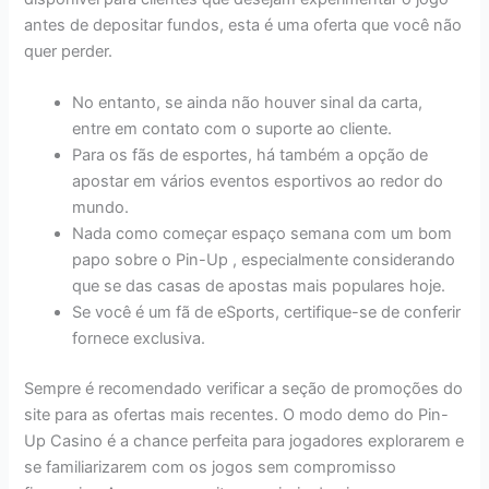
antes de depositar fundos, esta é uma oferta que você não
quer perder.
No entanto, se ainda não houver sinal da carta,
entre em contato com o suporte ao cliente.
Para os fãs de esportes, há também a opção de
apostar em vários eventos esportivos ao redor do
mundo.
Nada como começar espaço semana com um bom
papo sobre o Pin-Up , especialmente considerando
que se das casas de apostas mais populares hoje.
Se você é um fã de eSports, certifique-se de conferir
fornece exclusiva.
Sempre é recomendado verificar a seção de promoções do
site para as ofertas mais recentes. O modo demo do Pin-
Up Casino é a chance perfeita para jogadores explorarem e
se familiarizarem com os jogos sem compromisso