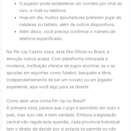
O jogador pode estabelecer um contato por chat ao
vivo, e-mail ou telefone.
Hoje em dia, muitos apostadores preferem jogar de
celulares ou tablets, além de outros dispositivos.
Além disso, você precisa confirmar o número de
telefone especificado.
No Pin-Up Casino copa, este Site Oficial no Brasil, a
emoção nunca acaba. Com plataforma otimizada e
moderna, instituição oferece de jogos econtrar, as s as
apostas em esportes como futebol, basquete e tênis.
Independentemente de ser um novato ou um jogador
experiente, aqui você algo para se divertir.
Como abrir uma conta Pin Up no Brasil?
À primeira vista, parece que o jogo é permitido em todo o
país, mas isso não é bem verdade. Embora a legislação
central não regule esta questão, cada província individual
tem o direito de decidir por si própria se permite ou não