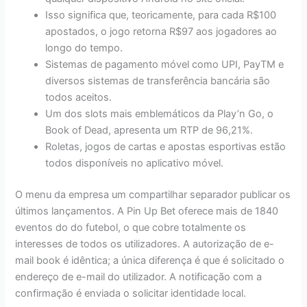
Isso significa que, teoricamente, para cada R$100
apostados, o jogo retorna R$97 aos jogadores ao
longo do tempo.
Sistemas de pagamento móvel como UPI, PayTM e
diversos sistemas de transferência bancária são
todos aceitos.
Um dos slots mais emblemáticos da Play’n Go, o
Book of Dead, apresenta um RTP de 96,21%.
Roletas, jogos de cartas e apostas esportivas estão
todos disponíveis no aplicativo móvel.
O menu da empresa um compartilhar separador publicar os
últimos lançamentos. A Pin Up Bet oferece mais de 1840
eventos do do futebol, o que cobre totalmente os
interesses de todos os utilizadores. A autorização de e-
mail book é idêntica; a única diferença é que é solicitado o
endereço de e-mail do utilizador. A notificação com a
confirmação é enviada o solicitar identidade local.