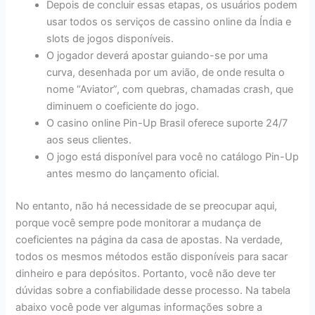
Depois de concluir essas etapas, os usuários podem
usar todos os serviços de cassino online da Índia e
slots de jogos disponíveis.
O jogador deverá apostar guiando-se por uma
curva, desenhada por um avião, de onde resulta o
nome “Aviator”, com quebras, chamadas crash, que
diminuem o coeficiente do jogo.
O casino online Pin-Up Brasil oferece suporte 24/7
aos seus clientes.
O jogo está disponível para você no catálogo Pin-Up
antes mesmo do lançamento oficial.
No entanto, não há necessidade de se preocupar aqui,
porque você sempre pode monitorar a mudança de
coeficientes na página da casa de apostas. Na verdade,
todos os mesmos métodos estão disponíveis para sacar
dinheiro e para depósitos. Portanto, você não deve ter
dúvidas sobre a confiabilidade desse processo. Na tabela
abaixo você pode ver algumas informações sobre a