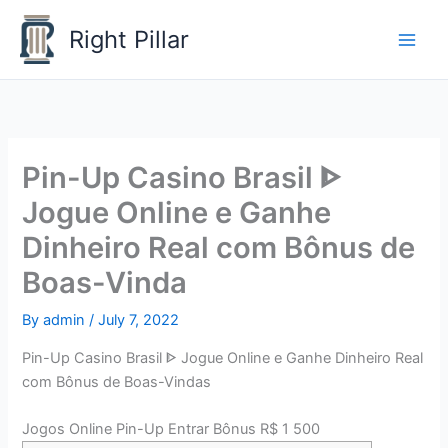
Skip
Right Pillar
to
content
Pin-Up Casino Brasil ᐈ
Jogue Online e Ganhe
Dinheiro Real com Bônus de
Boas-Vinda
By
admin
/
July 7, 2022
Pin-Up Casino Brasil ᐈ Jogue Online e Ganhe Dinheiro Real
com Bônus de Boas-Vindas
Jogos Online Pin-Up Entrar Bônus R$ 1 500