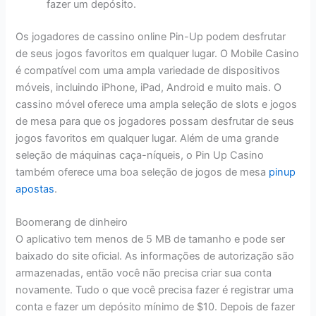
fazer um depósito.
Os jogadores de cassino online Pin-Up podem desfrutar
de seus jogos favoritos em qualquer lugar. O Mobile Casino
é compatível com uma ampla variedade de dispositivos
móveis, incluindo iPhone, iPad, Android e muito mais. O
cassino móvel oferece uma ampla seleção de slots e jogos
de mesa para que os jogadores possam desfrutar de seus
jogos favoritos em qualquer lugar. Além de uma grande
seleção de máquinas caça-níqueis, o Pin Up Casino
também oferece uma boa seleção de jogos de mesa
pinup
apostas
.
Boomerang de dinheiro
O aplicativo tem menos de 5 MB de tamanho e pode ser
baixado do site oficial. As informações de autorização são
armazenadas, então você não precisa criar sua conta
novamente. Tudo o que você precisa fazer é registrar uma
conta e fazer um depósito mínimo de $10. Depois de fazer