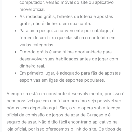
computador, versão móvel do site ou aplicativo
móvel oficial.
As rodadas grátis, bilhetes de loteria e apostas
grátis, não é dinheiro em sua conta.
Para uma pesquisa conveniente por catálogo, é
fornecido um filtro que classifica o conteúdo em
várias categorias.
O modo grátis é uma ótima oportunidade para
desenvolver suas habilidades antes de jogar com
dinheiro real.
Em primeiro lugar, é adequado para fãs de apostas
esportivas em ligas de esportes populares.
A empresa está em constante desenvolvimento, por isso é
bem possível que em um futuro próximo seja possível ver
bônus sem depósito aqui. Sim, o site opera sob a licença
oficial da comissão de jogos de azar de Curaçao e é
seguro de usar. Não é tão fácil encontrar o aplicativo na
loja oficial, por isso oferecemos o link do site. Os tipos de