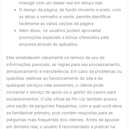
interagir com um dealer real em tempo real.
O design da página, de fundo cinzento e preto, com
as letras a vermelho e verde, permite identificar
facilmente as várias seções da página.
Além disso, os usuários podem aproveitar
promoções especiais e bônus oferecidos pela
empresa através do aplicativo.
Eles estabelecem claramente os termos de uso de
informações pessoais, as regras para seu processamento,
armazenamento e transferência. Em caso de problemas ou
questões relativas ao funcionamento do site e de
quaisquer serviços nele existentes, o cliente pode
contactar o serviço de apoio ou o gestor do casino para
esclarecimentos. O site oficial da Pin-Up também possui
uma seção de perguntas frequentes, com a qual você deve
se familiarizar primeiro, pois contém respostas para as
perguntas mais frequentes dos clientes. Antes de apostar
em dinheiro real, o usuário é recomendado a praticar na