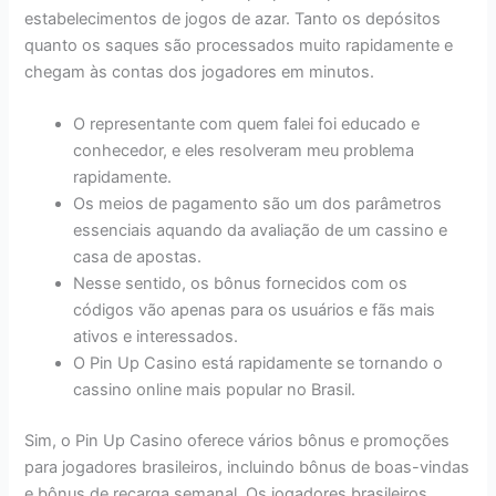
estabelecimentos de jogos de azar. Tanto os depósitos
quanto os saques são processados muito rapidamente e
chegam às contas dos jogadores em minutos.
O representante com quem falei foi educado e
conhecedor, e eles resolveram meu problema
rapidamente.
Os meios de pagamento são um dos parâmetros
essenciais aquando da avaliação de um cassino e
casa de apostas.
Nesse sentido, os bônus fornecidos com os
códigos vão apenas para os usuários e fãs mais
ativos e interessados.
O Pin Up Casino está rapidamente se tornando o
cassino online mais popular no Brasil.
Sim, o Pin Up Casino oferece vários bônus e promoções
para jogadores brasileiros, incluindo bônus de boas-vindas
e bônus de recarga semanal. Os jogadores brasileiros