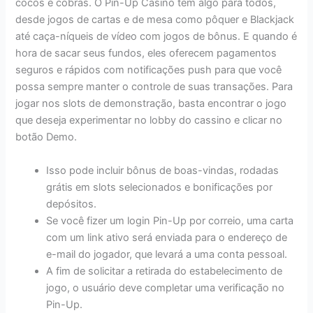
cocos e cobras. O Pin-Up Casino tem algo para todos,
desde jogos de cartas e de mesa como pôquer e Blackjack
até caça-níqueis de vídeo com jogos de bônus. E quando é
hora de sacar seus fundos, eles oferecem pagamentos
seguros e rápidos com notificações push para que você
possa sempre manter o controle de suas transações. Para
jogar nos slots de demonstração, basta encontrar o jogo
que deseja experimentar no lobby do cassino e clicar no
botão Demo.
Isso pode incluir bônus de boas-vindas, rodadas
grátis em slots selecionados e bonificações por
depósitos.
Se você fizer um login Pin-Up por correio, uma carta
com um link ativo será enviada para o endereço de
e-mail do jogador, que levará a uma conta pessoal.
A fim de solicitar a retirada do estabelecimento de
jogo, o usuário deve completar uma verificação no
Pin-Up.