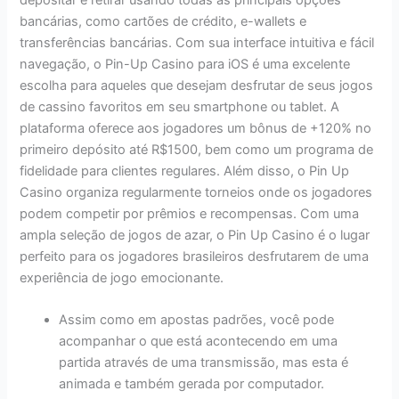
bancárias, como cartões de crédito, e-wallets e
transferências bancárias. Com sua interface intuitiva e fácil
navegação, o Pin-Up Casino para iOS é uma excelente
escolha para aqueles que desejam desfrutar de seus jogos
de cassino favoritos em seu smartphone ou tablet. A
plataforma oferece aos jogadores um bônus de +120% no
primeiro depósito até R$1500, bem como um programa de
fidelidade para clientes regulares. Além disso, o Pin Up
Casino organiza regularmente torneios onde os jogadores
podem competir por prêmios e recompensas. Com uma
ampla seleção de jogos de azar, o Pin Up Casino é o lugar
perfeito para os jogadores brasileiros desfrutarem de uma
experiência de jogo emocionante.
Assim como em apostas padrões, você pode
acompanhar o que está acontecendo em uma
partida através de uma transmissão, mas esta é
animada e também gerada por computador.