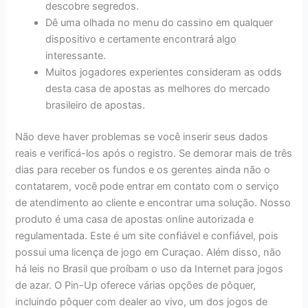
descobre segredos.
Dê uma olhada no menu do cassino em qualquer
dispositivo e certamente encontrará algo
interessante.
Muitos jogadores experientes consideram as odds
desta casa de apostas as melhores do mercado
brasileiro de apostas.
Não deve haver problemas se você inserir seus dados
reais e verificá-los após o registro. Se demorar mais de três
dias para receber os fundos e os gerentes ainda não o
contatarem, você pode entrar em contato com o serviço
de atendimento ao cliente e encontrar uma solução. Nosso
produto é uma casa de apostas online autorizada e
regulamentada. Este é um site confiável e confiável, pois
possui uma licença de jogo em Curaçao. Além disso, não
há leis no Brasil que proíbam o uso da Internet para jogos
de azar. O Pin-Up oferece várias opções de pôquer,
incluindo pôquer com dealer ao vivo, um dos jogos de