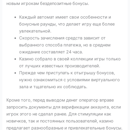
новым игрокам бездепозитные бонусы.
Каждый автомат имеет свои особенности и
бонусные раунды, что делает игру еще более
увлекательной.
Скорость зачисления средств зависит от
выбранного способа платежа, но в среднем
ожидание составляет 24 часа.
Казино собрало в своей коллекции игры только
от лучших известных производителей.
Прежде чем приступать к отыгрышу бонусов,
нужно ознакомиться с условиями виртуального
зала и тщательно их соблюдать.
Кроме того, перед выводом денег оператор вправе
запросить документы для верификации аккаунта, если
игрок этого не сделал ранее. Для стимуляции как
новичков, так и постоянных пользователей, казино
предлагает разнообразные и привлекательные бонусы.