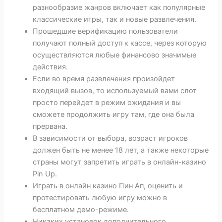
разнообразие жанров включает как популярные
классические игры, так и новые развлечения.
Прошедшие верификацию пользователи
получают полный доступ к кассе, через которую
осуществляются любые финансово значимые
действия.
Если во время развлечения произойдет
входящий вызов, то используемый вами слот
просто перейдет в режим ожидания и вы
сможете продолжить игру там, где она была
прервана.
В зависимости от выбора, возраст игроков
должен быть не менее 18 лет, а также некоторые
страны могут запретить играть в онлайн-казино
Pin Up.
Играть в онлайн казино Пин Ап, оценить и
протестировать любую игру можно в
бесплатном демо-режиме.
Никаких установок дополнительного