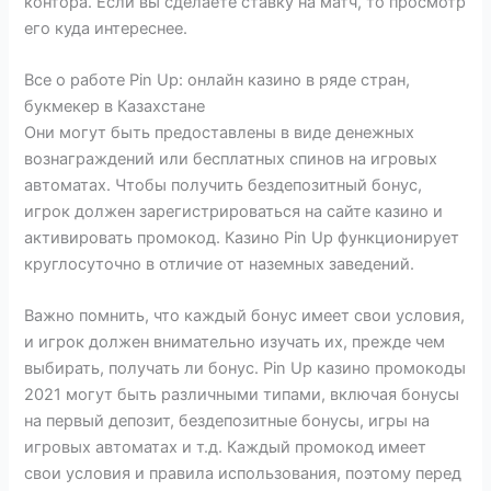
контора. Если вы сделаете ставку на матч, то просмотр
его куда интереснее.
Все о работе Pin Up: онлайн казино в ряде стран,
букмекер в Казахстане
Они могут быть предоставлены в виде денежных
вознаграждений или бесплатных спинов на игровых
автоматах. Чтобы получить бездепозитный бонус,
игрок должен зарегистрироваться на сайте казино и
активировать промокод. Казино Pin Up функционирует
круглосуточно в отличие от наземных заведений.
Важно помнить, что каждый бонус имеет свои условия,
и игрок должен внимательно изучать их, прежде чем
выбирать, получать ли бонус. Pin Up казино промокоды
2021 могут быть различными типами, включая бонусы
на первый депозит, бездепозитные бонусы, игры на
игровых автоматах и ​​т.д. Каждый промокод имеет
свои условия и правила использования, поэтому перед