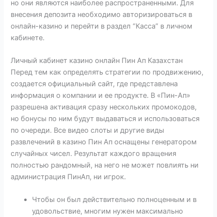
но они являются наиболее распространенными. Для
внесения депозита необходимо авторизироваться в
онлайн-казино и перейти в раздел “Касса” в личном
кабинете.
Личный кабинет казино онлайн Пин Ап Казахстан
Перед тем как определять стратегии по продвижению,
создается официальный сайт, где представлена
информация о компании и ее продукте. В «Пин-Ап»
разрешена активация сразу нескольких промокодов,
но бонусы по ним будут выдаваться и использоваться
по очереди. Все видео слоты и другие виды
развлечений в казино Пин Ап оснащены генератором
случайных чисел. Результат каждого вращения
полностью рандомный, на него не может повлиять ни
администрация ПинАп, ни игрок.
Чтобы он был действительно полноценным и в
удовольствие, многим нужен максимально