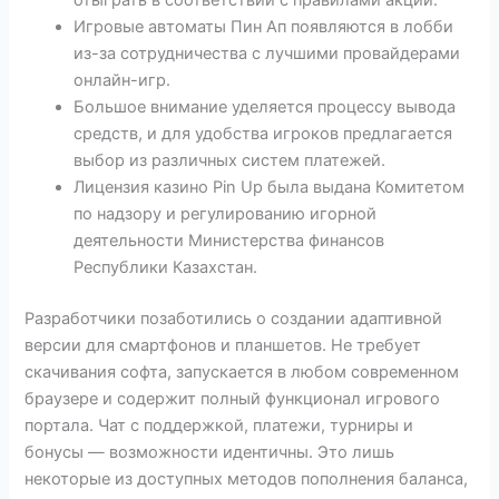
Игровые автоматы Пин Ап появляются в лобби
из-за сотрудничества с лучшими провайдерами
онлайн-игр.
Большое внимание уделяется процессу вывода
средств, и для удобства игроков предлагается
выбор из различных систем платежей.
Лицензия казино Pin Up была выдана Комитетом
по надзору и регулированию игорной
деятельности Министерства финансов
Республики Казахстан.
Разработчики позаботились о создании адаптивной
версии для смартфонов и планшетов. Не требует
скачивания софта, запускается в любом современном
браузере и содержит полный функционал игрового
портала. Чат с поддержкой, платежи, турниры и
бонусы — возможности идентичны. Это лишь
некоторые из доступных методов пополнения баланса,