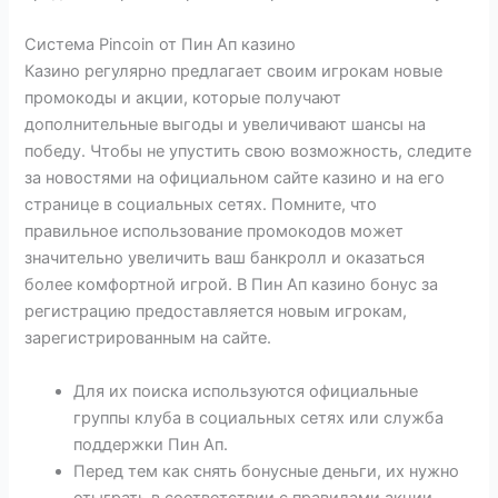
Система Pincoin от Пин Ап казино
Казино регулярно предлагает своим игрокам новые
промокоды и акции, которые получают
дополнительные выгоды и увеличивают шансы на
победу. Чтобы не упустить свою возможность, следите
за новостями на официальном сайте казино и на его
странице в социальных сетях. Помните, что
правильное использование промокодов может
значительно увеличить ваш банкролл и оказаться
более комфортной игрой. В Пин Ап казино бонус за
регистрацию предоставляется новым игрокам,
зарегистрированным на сайте.
Для их поиска используются официальные
группы клуба в социальных сетях или служба
поддержки Пин Ап.
Перед тем как снять бонусные деньги, их нужно
отыграть в соответствии с правилами акции.