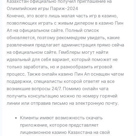
Казахстан официально получил приглашение на
Олимпийские игры Париж-2024
Конечно, это всего лишь малая часть игр в казино,
позволяющих играть с живым дилером в казино Пин
Ап на официальном сайте. Полный список
обновляется, поэтому рекомендуем увидеть, какие
развлечения предлагает администрация прямо сейча
на официальном сайте. Гемблеры могут найти
идеальный для себя вариант, который поможет не
только заработать, но и разнообразить игровой
процесс. Также онлайн казино Пин Ап оснащен чатом
поддержки, специалисты которой ответят на все
возникшие вопросы 24/7. Помимо онлайн чата
получить консультацию можно по номеру горячей
линии или отправив письмо на электронную почту.
Клиенты имеют возможность скачать
приложение, которое представляет
лицензионное казино Казахстана на свой