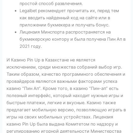
простой способ развлечения.
Legalbet рекомендует прочитать их, перед тем
как вводить найденный код на сайте или в
приложении букмекера и получать бонус.
Лицензия Минспорта распространяется на
букмекерскую контору и была получена Пин Ап в
2021 году.
И Казино Pin Up в Казахстане не является
исключением, среди множества собраний выбор игр.
Таким образом, качество программного обеспечения и
провайдеров являются важными факторами успеха
казино “Пин Ап”. Кроме того, в казино “Пин-ап” есть
полезный интерфейс, который находит нужные игры и
быстрые платежи, легкие и вкусные. Казино также
предлагает мобильную версию, позволяющую играть в
игры на своих мобильных устройствах. Лицензия
казино Pin Up была выдана Комитетом по надзору и
регулированию игорной деятельности Министерства