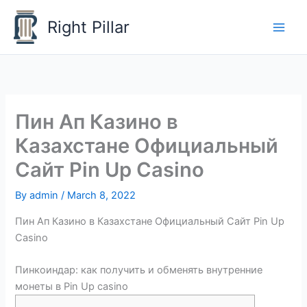
Skip
Right Pillar
to
content
Пин Ап Казино в
Казахстане Официальный
Сайт Pin Up Casino
By
admin
/
March 8, 2022
Пин Ап Казино в Казахстане Официальный Сайт Pin Up
Casino
Пинкоиндар: как получить и обменять внутренние
монеты в Pin Up casino