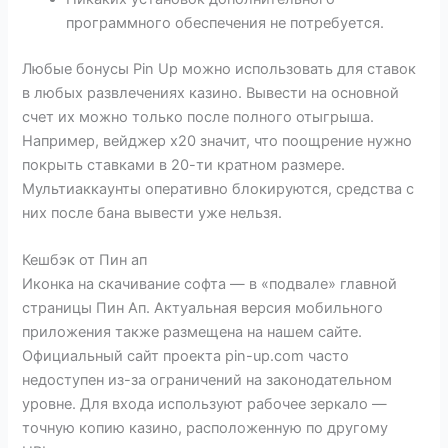
программного обеспечения не потребуется.
Любые бонусы Pin Up можно использовать для ставок
в любых развлечениях казино. Вывести на основной
счет их можно только после полного отыгрыша.
Например, вейджер x20 значит, что поощрение нужно
покрыть ставками в 20-ти кратном размере.
Мультиаккаунты оперативно блокируются, средства с
них после бана вывести уже нельзя.
Кешбэк от Пин ап
Иконка на скачивание софта — в «подвале» главной
страницы Пин Ап. Актуальная версия мобильного
приложения также размещена на нашем сайте.
Официальный сайт проекта pin-up.com часто
недоступен из-за ограничений на законодательном
уровне. Для входа используют рабочее зеркало —
точную копию казино, расположенную по другому