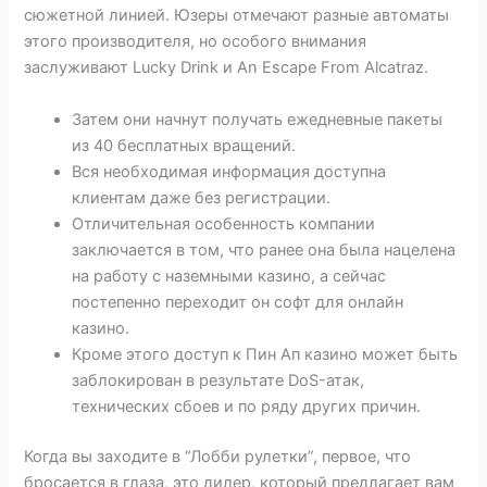
сюжетной линией. Юзеры отмечают разные автоматы
этого производителя, но особого внимания
заслуживают Lucky Drink и An Escape From Alcatraz.
Затем они начнут получать ежедневные пакеты
из 40 бесплатных вращений.
Вся необходимая информация доступна
клиентам даже без регистрации.
Отличительная особенность компании
заключается в том, что ранее она была нацелена
на работу с наземными казино, а сейчас
постепенно переходит он софт для онлайн
казино.
Кроме этого доступ к Пин Ап казино может быть
заблокирован в результате DoS-атак,
технических сбоев и по ряду других причин.
Когда вы заходите в “Лобби рулетки”, первое, что
бросается в глаза, это дилер, который предлагает вам