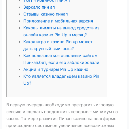
ТОП 4 новинок Пин Ап
Зеркало пин ап
Отзывы казино пинап
Приложение и мобильная версия
Каковы лимиты на вывод средств из
онлайн казино Pin Up в месяц?
Какая игра в казино Pin up может
дать крупный выигрыш?
Как пользоваться основным сайтом
Пин-ап.бет, если его заблокировали
Акции и турниры Pin Up казино
Кто является владельцем казино Pin
Up?
В первую очередь необходимо прекратить игровую
сессию и сделать продолжить перерыв – минимум на
часов. По мере развития Пинап казино на платформе
происходило системное увеличение всевозможных