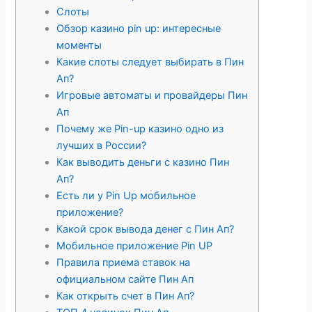
Слоты
Обзор казино pin up: интересные
моменты
Какие слоты следует выбирать в Пин
Ап?
Игровые автоматы и провайдеры Пин
Ап
Почему же Pin-up казино одно из
лучших в России?
Как выводить деньги с казино Пин
Ап?
Есть ли у Pin Up мобильное
приложение?
Какой срок вывода денег с Пин Ап?
Мобильное приложение Pin UP
Правила приема ставок на
официальном сайте Пин Ап
Как открыть счет в Пин Ап?