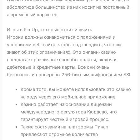
абсолютное большинство из них носит не постоянный,
а временный характер.
Игры в Pin Up, которые стоит изучить
Игроки должны ознакомиться с положениями и
условиями веб-сайта, чтобы подтвердить, что они
знают об этих ограничениях. Это онлайн-казино
предлагает различные способы оплаты, включая
дебетовые и кредитные карты. Все они очень
безопасны и проверены 256-битным шифрованием SSL.
Кроме того, вы можете использовать это казино
на ходу через его мобильное приложение.
Казино работает на основании лицензии
международного регулятора Кюрасао, что
гарантирует честный игровой процесс.
Такие состязания на платформы Пинап
привлекают огромное количество