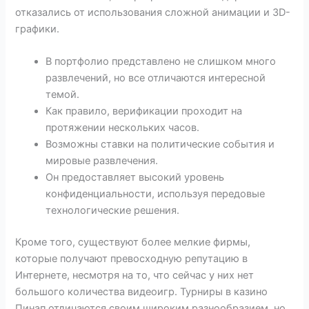
отказались от использования сложной анимации и 3D-
графики.
В портфолио представлено не слишком много
развлечений, но все отличаются интересной
темой.
Как правило, верификации проходит на
протяжении нескольких часов.
Возможны ставки на политические события и
мировые развлечения.
Он предоставляет высокий уровень
конфиденциальности, используя передовые
технологические решения.
Кроме того, существуют более мелкие фирмы,
которые получают превосходную репутацию в
Интернете, несмотря на то, что сейчас у них нет
большого количества видеоигр. Турниры в казино
Пинап отличаются своим широким разнообразием, но