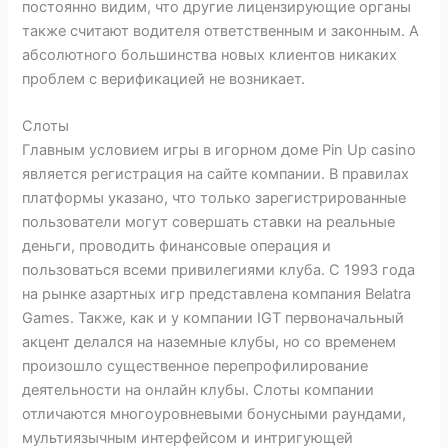
постоянно видим, что другие лицензирующие органы
также считают водителя ответственным и законным. А
абсолютного большинства новых клиентов никаких
проблем с верификацией не возникает.
Слоты
Главным условием игры в игорном доме Pin Up casino
является регистрация на сайте компании. В правилах
платформы указано, что только зарегистрированные
пользователи могут совершать ставки на реальные
деньги, проводить финансовые операция и
пользоваться всеми привилегиями клуба. С 1993 года
на рынке азартных игр представлена компания Belatra
Games. Также, как и у компании IGT первоначальный
акцент делался на наземные клубы, но со временем
произошло существенное перепрофилирование
деятельности на онлайн клубы. Слоты компании
отличаются многоуровневыми бонусными раундами,
мультиязычным интерфейсом и интригующей