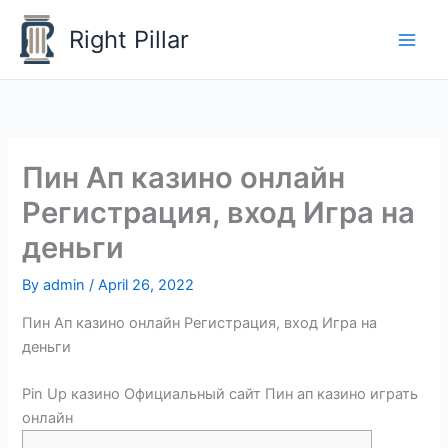
Skip
Right Pillar
to
content
Пин Ап казино онлайн
Регистрация, вход Игра на
деньги
By
admin
/
April 26, 2022
Пин Ап казино онлайн Регистрация, вход Игра на
деньги
Pin Up казино Официальный сайт Пин ап казино играть
онлайн