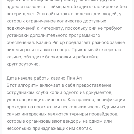
адрес и позволяют геймерам обходить блокировки без
потери денег. Эти сайты также полезны для людей, у
которых ограниченное количество доступных
подключений к Интернету, поскольку они не требуют
установки дополнительного программного
обеспечения. Казино Pin up предлагает разнообразные
видеоигры и ставки на спорт. Прикалывайте зеркала
казино, обходите блокировки и работайте
круглосуточно.
Дата начала работы казино Пин Ап
Этот алгоритм включает в себя предоставление
сотрудникам клуба копии одного из документов,
удостоверяющих личность. Как правило, верификации
проходит на протяжении нескольких часов. Одними из
самых интересных являются турниры провайдеров,
которые организовывают вендоры на одном или
нескольких принадлежащих им слотах.