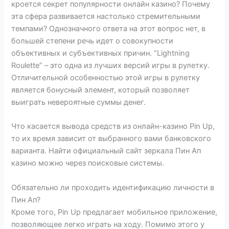
кроется секрет популярности онлайн казино? Почему
эта сфера развивается настолько стремительными
темпами? Однозначного ответа на этот вопрос нет, в
большей степени речь идет о совокупности
объективных и субъективных причин. “Lightning
Roulette” – это одна из лучших версий игры в рулетку.
Отличительной особенностью этой игры в рулетку
является бонусный элемент, который позволяет
выиграть невероятные суммы денег.
Что касается вывода средств из онлайн-казино Pin Up,
то их время зависит от выбранного вами банковского
варианта. Найти официальный сайт зеркала Пин Ап
казино можно через поисковые системы.
Обязательно ли проходить идентификацию личности в
Пин Ап?
Кроме того, Pin Up предлагает мобильное приложение,
позволяющее легко играть на ходу. Помимо этого у