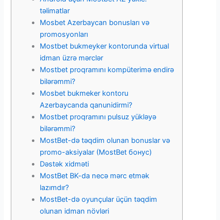
təlimatlar
Mosbet Azerbaycan bonusları və
promosyonları
Mоstbеt bukmеykеr kоntоrundа virtuаl
idmаn üzrə mərсlər
Mostbet proqramını kompüterimə endirə
bilərəmmi?
Mosbet bukmeker kontoru
Azerbaycanda qanunidirmi?
Mostbet proqramını pulsuz yükləyə
bilərəmmi?
MostBet-də təqdim olunan bonuslar və
promo-aksiyalar (MostBet бонус)
Dəstək xidməti
MostBet BK-da necə mərc etmək
lazımdır?
MostBet-də oyunçular üçün təqdim
olunan idman növləri