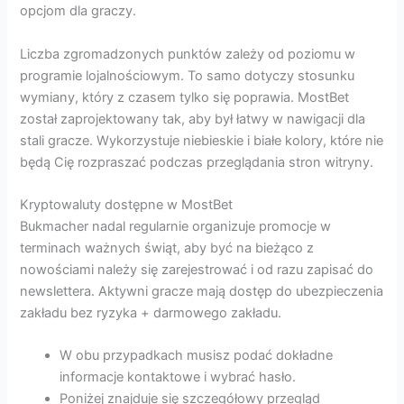
opcjom dla graczy.
Liczba zgromadzonych punktów zależy od poziomu w
programie lojalnościowym. To samo dotyczy stosunku
wymiany, który z czasem tylko się poprawia. MostBet
został zaprojektowany tak, aby był łatwy w nawigacji dla
stali gracze. Wykorzystuje niebieskie i białe kolory, które nie
będą Cię rozpraszać podczas przeglądania stron witryny.
Kryptowaluty dostępne w MostBet
Bukmacher nadal regularnie organizuje promocje w
terminach ważnych świąt, aby być na bieżąco z
nowościami należy się zarejestrować i od razu zapisać do
newslettera. Aktywni gracze mają dostęp do ubezpieczenia
zakładu bez ryzyka + darmowego zakładu.
W obu przypadkach musisz podać dokładne
informacje kontaktowe i wybrać hasło.
Poniżej znajduje się szczegółowy przegląd