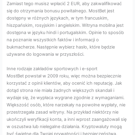
Zamiast tego musisz wpłacić 2 EUR, aby zakwalifikować
się do otrzymania bonusu powitalnego. MostBet jest
dostępny w różnych językach, w tym francuskim,
hiszpańskim, rosyjskim i angielskim. Witryna mobilna jest
dostępna w języku hindi i portugalskim. Opinie to sposób
na poznanie wszystkich faktów i informacji o
bukmacherze. Następnie wybierz hasło, które będzie
używane do logowania w przyszłości.
Inne rodzaje zakładów sportowych i e-sport
MostBet powstał w 2009 roku, więc można bezpiecznie
korzystać z opinii klientów, aby ocenić ich reputację. Jak
dotąd strona nie miała żadnych większych skandali i
wydaje się, że wypłaca wygrane zgodnie z wymaganiami.
Większość osób, które narzekały na powolne wypłaty, nie
przestrzegała zasad witryny. Na przykład niektórzy nie
ukończyli weryfikacji konta, a inni wprost zaangażowali się
w oszustwa lub nielegalne działania. Kryptowaluty mogą
być świetne dla Twojej prywatności i bezpieczeństwa.