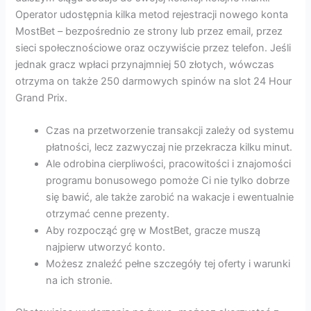
Operator udostępnia kilka metod rejestracji nowego konta
MostBet – bezpośrednio ze strony lub przez email, przez
sieci społecznościowe oraz oczywiście przez telefon. Jeśli
jednak gracz wpłaci przynajmniej 50 złotych, wówczas
otrzyma on także 250 darmowych spinów na slot 24 Hour
Grand Prix.
Czas na przetworzenie transakcji zależy od systemu
płatności, lecz zazwyczaj nie przekracza kilku minut.
Ale odrobina cierpliwości, pracowitości i znajomości
programu bonusowego pomoże Ci nie tylko dobrze
się bawić, ale także zarobić na wakacje i ewentualnie
otrzymać cenne prezenty.
Aby rozpocząć grę w MostBet, gracze muszą
najpierw utworzyć konto.
Możesz znaleźć pełne szczegóły tej oferty i warunki
na ich stronie.