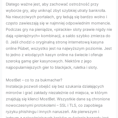
Dlatego ważne jest, aby zachować ostrożność przy
wyborze gry, aby uniknąć zbyt szybkiej utraty bankrolla.
Na nieuczciwych portalach, gry ładują się bardzo wolno i
często zawieszają się w najmniej odpowiednim momencie.
Podczas gry na pieniądze, «pirackie» sloty prawie nigdy nie
dają «pieniężnych» kombinacji, a saldo szybko zmierza do
0. Jeśli chodzi o oryginalną stronę internetową kasyna
online Piùbet, wszystko jest na najwyższym poziomie. Jest
to jedno z wiodących kasyn online na świecie i oferuje
szeroką gamę gier kasynowych. Niektóre z jego
najpopularniejszych gier to blackjack, ruletka i sloty.
MostBet – co to za bukmacher?
Instalacja pozwoli obejść się bez szukania działających
mirrorów i grać zakłady niezależnie od miejsca, w którym
znajdują się klienci MostBet. Wszystkie dane są chronione
nowoczesnymi protokołami – SSL i TLS, co zapobiega
ryzyku phishingu i innych naruszeń. Ale pierwszym i
jednym z najważniejszych kroków w świecie hazardu jest