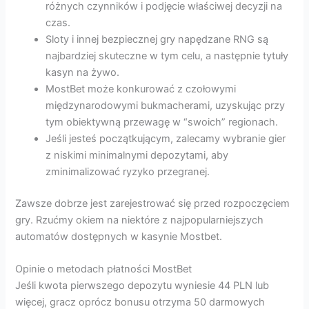
różnych czynników i podjęcie właściwej decyzji na
czas.
Sloty i innej bezpiecznej gry napędzane RNG są
najbardziej skuteczne w tym celu, a następnie tytuły
kasyn na żywo.
MostBet może konkurować z czołowymi
międzynarodowymi bukmacherami, uzyskując przy
tym obiektywną przewagę w “swoich” regionach.
Jeśli jesteś początkującym, zalecamy wybranie gier
z niskimi minimalnymi depozytami, aby
zminimalizować ryzyko przegranej.
Zawsze dobrze jest zarejestrować się przed rozpoczęciem
gry. Rzućmy okiem na niektóre z najpopularniejszych
automatów dostępnych w kasynie Mostbet.
Opinie o metodach płatności MostBet
Jeśli kwota pierwszego depozytu wyniesie 44 PLN lub
więcej, gracz oprócz bonusu otrzyma 50 darmowych