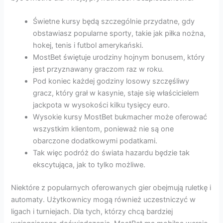
Świetne kursy będą szczególnie przydatne, gdy
obstawiasz popularne sporty, takie jak piłka nożna,
hokej, tenis i futbol amerykański.
MostBet świętuje urodziny hojnym bonusem, który
jest przyznawany graczom raz w roku.
Pod koniec każdej godziny losowy szczęśliwy
gracz, który grał w kasynie, staje się właścicielem
jackpota w wysokości kilku tysięcy euro.
Wysokie kursy MostBet bukmacher może oferować
wszystkim klientom, ponieważ nie są one
obarczone dodatkowymi podatkami.
Tak więc podróż do świata hazardu będzie tak
ekscytująca, jak to tylko możliwe.
Niektóre z popularnych oferowanych gier obejmują ruletkę i
automaty. Użytkownicy mogą również uczestniczyć w
ligach i turniejach. Dla tych, którzy chcą bardziej