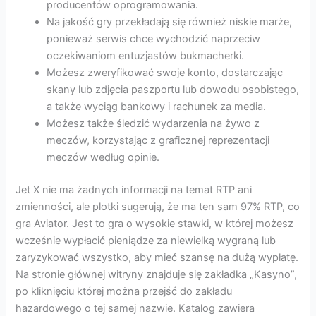
producentów oprogramowania.
Na jakość gry przekładają się również niskie marże,
ponieważ serwis chce wychodzić naprzeciw
oczekiwaniom entuzjastów bukmacherki.
Możesz zweryfikować swoje konto, dostarczając
skany lub zdjęcia paszportu lub dowodu osobistego,
a także wyciąg bankowy i rachunek za media.
Możesz także śledzić wydarzenia na żywo z
meczów, korzystając z graficznej reprezentacji
meczów według opinie.
Jet X nie ma żadnych informacji na temat RTP ani
zmienności, ale plotki sugerują, że ma ten sam 97% RTP, co
gra Aviator. Jest to gra o wysokie stawki, w której możesz
wcześnie wypłacić pieniądze za niewielką wygraną lub
zaryzykować wszystko, aby mieć szansę na dużą wypłatę.
Na stronie głównej witryny znajduje się zakładka „Kasyno”,
po kliknięciu której można przejść do zakładu
hazardowego o tej samej nazwie. Katalog zawiera