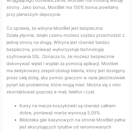
wciągającego doświadczenia, MostBet ma mobilną wersję
strony. Jako bonus, MostBet ma 150% bonus powitalny
przy pierwszym depozycie.
Co sprawia, że witryna MostBet jest bezpieczna
Działa płynnie, dzięki czemu możesz szybko przechodzić z
jednej strony na drugą. Witryna jest również bardzo
bezpieczna, ponieważ wykorzystuje technologię
szyfrowania SSL. Oznacza to, że możesz bezpiecznie
dokonywać wpłat i wypłat za pomocą aplikacji. Mostbet
ma dedykowany zespół obsługi klienta, który jest dostępny
przez całą dobę, aby pomóc graczom w razie jakichkolwiek
pytań lub problemów, które mogą mieć. Można się z nimi
skontaktować poprzez e-mail, telefon i czat.
Kursy na mecze koszykówki są również całkiem
dobre, ponieważ marże wynoszą 5,05%.
Biblioteka gier kasynowych na stronie MostBet pełna
jest ekscytujących tytułów od renomowanych