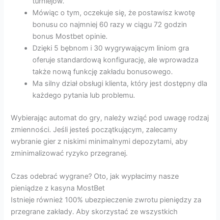
turniejów.
Mówiąc o tym, oczekuje się, że postawisz kwotę
bonusu co najmniej 60 razy w ciągu 72 godzin
bonus Mostbet opinie.
Dzięki 5 bębnom i 30 wygrywającym liniom gra
oferuje standardową konfigurację, ale wprowadza
także nową funkcję zakładu bonusowego.
Ma silny dział obsługi klienta, który jest dostępny dla
każdego pytania lub problemu.
Wybierając automat do gry, należy wziąć pod uwagę rodzaj
zmienności. Jeśli jesteś początkującym, zalecamy
wybranie gier z niskimi minimalnymi depozytami, aby
zminimalizować ryzyko przegranej.
Czas odebrać wygrane? Oto, jak wypłacimy nasze
pieniądze z kasyna MostBet
Istnieje również 100% ubezpieczenie zwrotu pieniędzy za
przegrane zakłady. Aby skorzystać ze wszystkich