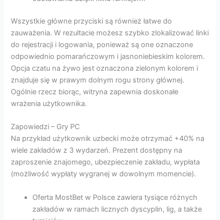
Wszystkie główne przyciski są również łatwe do
zauważenia. W rezultacie możesz szybko zlokalizować linki
do rejestracji i logowania, ponieważ są one oznaczone
odpowiednio pomarańczowym i jasnoniebieskim kolorem.
Opcja czatu na żywo jest oznaczona zielonym kolorem i
znajduje się w prawym dolnym rogu strony głównej.
Ogólnie rzecz biorąc, witryna zapewnia doskonałe
wrażenia użytkownika.
Zapowiedzi – Gry PC
Na przykład użytkownik uzbecki może otrzymać +40% na
wiele zakładów z 3 wydarzeń. Prezent dostępny na
zaproszenie znajomego, ubezpieczenie zakładu, wypłata
(możliwość wypłaty wygranej w dowolnym momencie).
Oferta MostBet w Polsce zawiera tysiące różnych
zakładów w ramach licznych dyscyplin, lig, a także