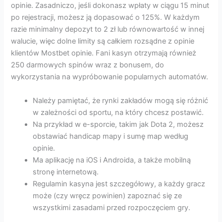
opinie. Zasadniczo, jeśli dokonasz wpłaty w ciągu 15 minut
po rejestracji, możesz ją dopasować o 125%. W każdym
razie minimalny depozyt to 2 zł lub równowartość w innej
walucie, więc dolne limity są całkiem rozsądne z opinie
klientów Mostbet opinie. Fani kasyn otrzymają również
250 darmowych spinów wraz z bonusem, do
wykorzystania na wypróbowanie popularnych automatów.
Należy pamiętać, że rynki zakładów mogą się różnić
w zależności od sportu, na który chcesz postawić.
Na przykład w e-sporcie, takim jak Dota 2, możesz
obstawiać handicap mapy i sumę map według
opinie.
Ma aplikację na iOS i Androida, a także mobilną
stronę internetową.
Regulamin kasyna jest szczegółowy, a każdy gracz
może (czy wręcz powinien) zapoznać się ze
wszystkimi zasadami przed rozpoczęciem gry.