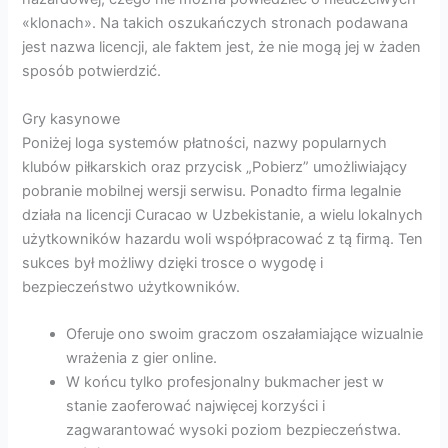
«klonach». Na takich oszukańczych stronach podawana
jest nazwa licencji, ale faktem jest, że nie mogą jej w żaden
sposób potwierdzić.
Gry kasynowe
Poniżej loga systemów płatności, nazwy popularnych
klubów piłkarskich oraz przycisk „Pobierz” umożliwiający
pobranie mobilnej wersji serwisu. Ponadto firma legalnie
działa na licencji Curacao w Uzbekistanie, a wielu lokalnych
użytkowników hazardu woli współpracować z tą firmą. Ten
sukces był możliwy dzięki trosce o wygodę i
bezpieczeństwo użytkowników.
Oferuje ono swoim graczom oszałamiające wizualnie
wrażenia z gier online.
W końcu tylko profesjonalny bukmacher jest w
stanie zaoferować najwięcej korzyści i
zagwarantować wysoki poziom bezpieczeństwa.