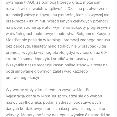
pytaniami (FAQ), za pomocą którego gracz może sam
rozwiać wiele swoich wątpliwości. Czas na przetworzenie
transakcji zależy od systemu płatności, lecz zazwyczaj nie
przekracza kilku minut. Wśród innych ciekawych promocji
na swojej stronie operator wymienia jackpoty progresywne
w dwóch grach pokerowych autorstwa Betgames. Kasyno
MostBet nie posiada w katalogu promocji żadnego bonusu
bez depozytu. Niestety mało atrakcyjnie w przypadku tej
promocji wygląda wymóg obrotu, gdyż wynosi on aż 60-
krotność sumy depozytu i środków bonusowych.
Wszystkie nasze recenzje kasyn online stanowią rzetelne
podsumowanie głównych zalet i wad każdego
omawianego kasyna.
Wytworne stoły z krupierem na żywo w MostBet
Rejestracja konta w MostBet sprowadza się do wyboru
nazwy użytkownika, podania adresu i podstawowych
danych kontaktowych oraz zaakceptowania regulaminu
witryny. Monety możemy następnie wymienić na środki na