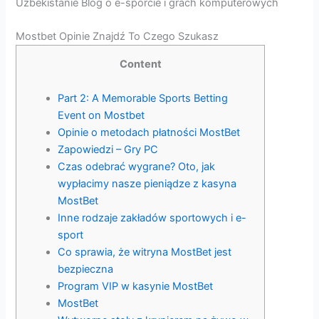
Uzbekistanie Blog o e-sporcie i grach komputerowych
Mostbet Opinie Znajdź To Czego Szukasz
Content
Part 2: A Memorable Sports Betting
Event on Mostbet
Opinie o metodach płatności MostBet
Zapowiedzi – Gry PC
Czas odebrać wygrane? Oto, jak
wypłacimy nasze pieniądze z kasyna
MostBet
Inne rodzaje zakładów sportowych i e-
sport
Co sprawia, że witryna MostBet jest
bezpieczna
Program VIP w kasynie MostBet
MostBet