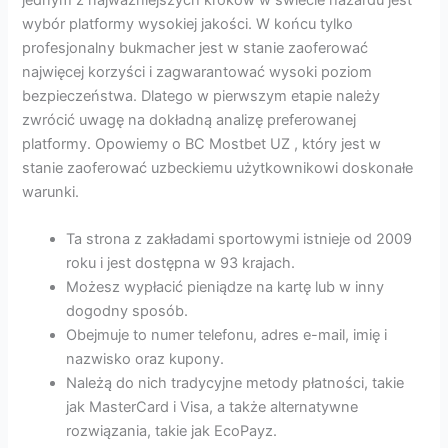
wybór platformy wysokiej jakości. W końcu tylko
profesjonalny bukmacher jest w stanie zaoferować
najwięcej korzyści i zagwarantować wysoki poziom
bezpieczeństwa. Dlatego w pierwszym etapie należy
zwrócić uwagę na dokładną analizę preferowanej
platformy. Opowiemy o BC Mostbet UZ , który jest w
stanie zaoferować uzbeckiemu użytkownikowi doskonałe
warunki.
Ta strona z zakładami sportowymi istnieje od 2009
roku i jest dostępna w 93 krajach.
Możesz wypłacić pieniądze na kartę lub w inny
dogodny sposób.
Obejmuje to numer telefonu, adres e-mail, imię i
nazwisko oraz kupony.
Należą do nich tradycyjne metody płatności, takie
jak MasterCard i Visa, a także alternatywne
rozwiązania, takie jak EcoPayz.