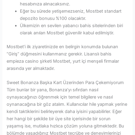
hesabınıza alınacaksınız.
Eğer bu sürede yetişemezseniz, Mostbet standart
depozito bonusu %100 olacaktır.
Ülkemizin en sevilen yabancı bahis sitelerinden biri
olarak anılan Mostbet güvenilir kabul edilmiştir.
Mostbet’i ilk ziyaretinizde en belirgin konumda bulunan
“Giriş” düğmesini kullanmanız gerekir. Lisanslı bahis
empieza casino şirketi Mostbet, yurt içi menşeli firmalar
arasında yer almaktadır.
Sweet Bonanza Başka Kart Üzerinden Para Çekemiyorum
Tüm bunlar bir yana, Bonanza’yı sıfırdan nasıl
oynayacağınızı öğrenmek için temel bilgilere ve nasıl
oynanacağına bir göz atalım. Kullanıcılar hile yapmak yerine
kendi taktiklerini belirleyerek daha iyisini yapabilirler. Eğer
her hangi bir şekilde bir üye site içerisinde bir sorun
yaşamış ise, mutlaka hızlıca çözüm yoluna gitmektedir. Bu
bölümde yaşadığınız Mostbet tecrübe ve deneyimlerinizi