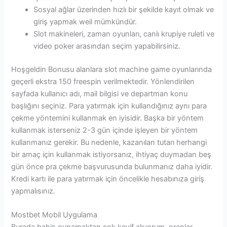
Sosyal ağlar üzerinden hızlı bir şekilde kayıt olmak ve
giriş yapmak weil mümkündür.
Slot makineleri, zaman oyunları, canlı krupiye ruleti ve
video poker arasından seçim yapabilirsiniz.
Hoşgeldin Bonusu alanlara slot machine game oyunlarında
geçerli ekstra 150 freespin verilmektedir. Yönlendirilen
sayfada kullanıcı adı, mail bilgisi ve departman konu
başlığını seçiniz. Para yatırmak için kullandığınız aynı para
çekme yöntemini kullanmak en iyisidir. Başka bir yöntem
kullanmak isterseniz 2-3 gün içinde işleyen bir yöntem
kullanmanız gerekir. Bu nedenle, kazanılan tutarı herhangi
bir amaç için kullanmak istiyorsanız, ihtiyaç duymadan beş
gün önce pra çekme başvurusunda bulunmanız daha iyidir.
Kredi kartı ile para yatırmak için öncelikle hesabınıza giriş
yapmalısınız.
Mostbet Mobil Uygulama