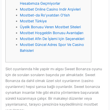
Hesabımıza Geçmiyorlar
Mostbet Online Casino Indir Arşivleri
Mostbet-da Ro’yxatdan O’tish
Mostbet Türkiye
Üyelik Bonusu Veren Mostbet Siteleri
Mostbet Hoşgeldin Bonusu Avantajları
Mostbet Afin De İşlemi Için Seçenekleri
Mostbet Güncel Adres Spor Ve Casino
Bahisleri
Slot oyunlarında hile yapılır mı algısı Sweet Bonanza oyunu
için de sorulan soruların başında yer almaktadır. Sweet
Bonanza da dahil olmak üzeri slot oyunlarının (casino
oyunlarının) hepsi şansa bağlı oyunlardır. Sweet bonanza
oynarkan insanlar hile gibi ekstra yöntemlere başvurarak
sürekli kazanmaya çalışır. Bir makaleyi düzenler veya
yayınlarsanız, tarayıcı çerezinize kaydedilirsiniz mostbet