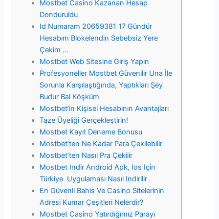
Mostbet Casino Kazanan Hesap
Donduruldu
Id Numaram 20659381 17 Gündür
Hesabım Blokelendin Sebebsiz Yere
Çekim …
Mostbet Web Sitesine Giriş Yapın
Profesyoneller Mostbet Güvenilir Una İle
Sorunla Karşılaştığında, Yaptıkları Şey
Budur Bal Köşküm
Mostbet’in Kişisel Hesabının Avantajları
Taze Üyeliği Gerçekleştirin!
Mostbet Kayıt Deneme Bonusu
Mostbet’ten Ne Kadar Para Çekilebilir
Mostbet’ten Nasıl Pra Çekilir
Mostbet Indir Android Apk, Ios Için
Türkiye ️ Uygulaması Nasıl Indirilir
En Güvenli Bahis Ve Casino Sitelerinin
Adresi Kumar Çeşitleri Nelerdir?
Mostbet Casino Yatırdığımız Parayı