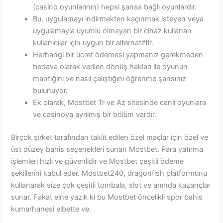
(casino oyunlarının) hepsi şansa bağlı oyunlardır.
Bu, uygulamayı indirmekten kaçınmak isteyen veya
uygulamayla uyumlu olmayan bir cihaz kullanan
kullanıcılar için uygun bir alternatiftir.
Herhangi bir ücret ödemesi yapmanız gerekmeden
bedava olarak verilen dönüş hakları ile oyunun
mantığını ve nasıl çalıştığını öğrenme şansınız
bulunuyor.
Ek olarak, Mostbet Tr ve Az sitesinde canlı oyunlara
ve casinoya ayrılmış bir bölüm vardır.
Birçok şirket tarafından taklit edilen özel maçlar için özel ve
üst düzey bahis seçenekleri sunan Mostbet. Para yatırma
işlemleri hızlı ve güvenlidir ve Mostbet çeşitli ödeme
şekillerini kabul eder. Mostbet240, dragonfish platformunu
kullanarak size çok çeşitli tombala, slot ve anında kazançlar
sunar. Fakat eine yazık ki bu Mostbet öncelikli spor bahis
kumarhanesi elbette ve.