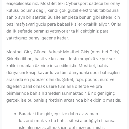
erişebileceksiniz. MostBet’teki Cybersport sadece bir onay
kutusu bölümü değil, kendi çok güzel elektronik tablosuna
sahip ayrı bir satırdır. Bu site empieza bunun gibi siteler icin
bazi mafyavari guclu para babasi kisiler ortaklik aliyor. Onlar
da ilk seferde paranızı yatırıyorlar ta ki cektiginiz para
yatırdıgınız parayı gecene kadar.
Mostbet Giriş Güncel Adresi: Mostbet Giriş (mostbet Giriş)
Şirketin itibarı, basit ve kullanıcı dostu arayüzü ve yüksek
kaliteli oranları üzerine inşa edilmiştir. Mostbet, bahis
dünyasını kasıp kavurdu ve tüm dünyadaki spor bahisçileri
arasında en popüler olanıdır. Şirket, rupi, pound, euro ve
diğerleri dahil olmak üzere tüm ana dillerde ve pra
birimlerinde bahis hizmetleri sunmaktadır. Bir diğer ilginç
gerçek ise bu bahis şirketinin arkasında bir ekibin olmasıdır.
Buradaki the girl şey size daha az zaman
kazandırmak ve bu bahis sitesi aracılığıyla finansal
işlemlerinizi azaltmak için optimize edilmiştir.