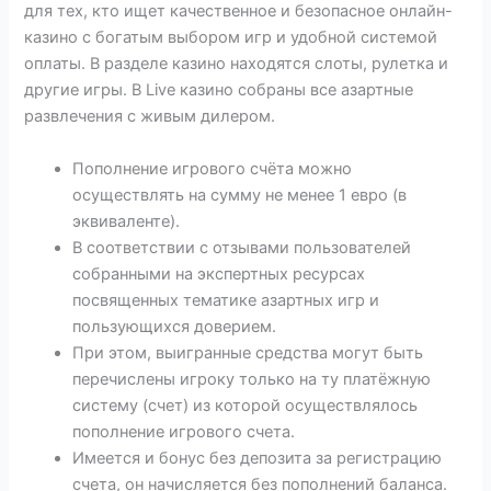
для тех, кто ищет качественное и безопасное онлайн-
казино с богатым выбором игр и удобной системой
оплаты. В разделе казино находятся слоты, рулетка и
другие игры. В Live казино собраны все азартные
развлечения с живым дилером.
Пополнение игрового счёта можно
осуществлять на сумму не менее 1 евро (в
эквиваленте).
В соответствии с отзывами пользователей
собранными на экспертных ресурсах
посвященных тематике азартных игр и
пользующихся доверием.
При этом, выигранные средства могут быть
перечислены игроку только на ту платёжную
систему (счет) из которой осуществлялось
пополнение игрового счета.
Имеется и бонус без депозита за регистрацию
счета, он начисляется без пополнений баланса.