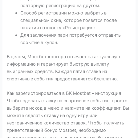
повторную регистрацию на другом.
Способ регистрации можно выбрать в
специальном окне, которое появятся после
нажатия на кнопку «Регистрация».
Для заключения пари потребуется отправить
событие в купон.
В целом, Мостбет контора отвечает за актуальную
информацию и гарантирует быструю выплату
выигранных средств. Каждая пятая ставка на
спортивные события предоставляется бесплатно.
Как зарегистрироваться в БК Mostbet – инструкция
Чтобы сделать ставку на спортивное событие, просто
выберите исход в меню и нажмите на коэффициент. Вы
можете сделать ставку на одну игру или
неограниченное количество ставок. Чтобы получить
приветственный бонус Mostbet, необходимо
зарегистрировать счет и внести деньги. Вы можете