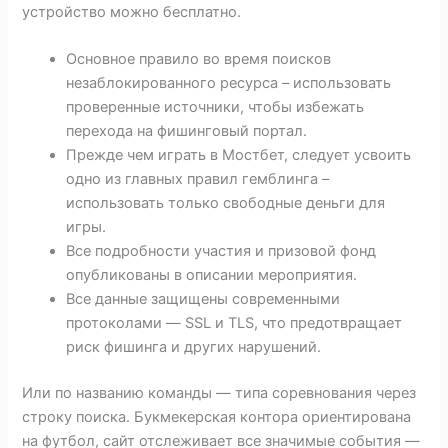
устройство можно бесплатно.
Основное правило во время поисков
незаблокированного ресурса – использовать
проверенные источники, чтобы избежать
перехода на фишинговый портал.
Прежде чем играть в Мостбет, следует усвоить
одно из главных правил гемблинга –
использовать только свободные деньги для
игры.
Все подробности участия и призовой фонд
опубликованы в описании мероприятия.
Все данные защищены современными
протоколами — SSL и TLS, что предотвращает
риск фишинга и других нарушений.
Или по названию команды — типа соревнования через
строку поиска. Букмекерская контора ориентирована
на футбол, сайт отслеживает все значимые события —