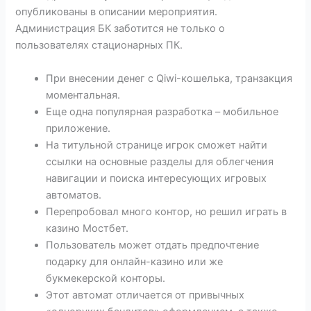
опубликованы в описании мероприятия.
Администрация БК заботится не только о
пользователях стационарных ПК.
При внесении денег с Qiwi-кошелька, транзакция
моментальная.
Еще одна популярная разработка – мобильное
приложение.
На титульной странице игрок сможет найти
ссылки на основные разделы для облегчения
навигации и поиска интересующих игровых
автоматов.
Перепробовал много контор, но решил играть в
казино Мостбет.
Пользователь может отдать предпочтение
подарку для онлайн-казино или же
букмекерской конторы.
Этот автомат отличается от привычных