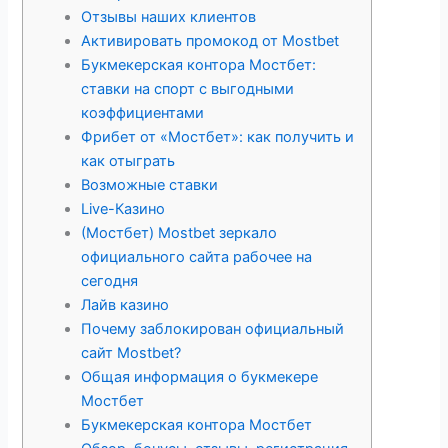
Отзывы наших клиентов
Активировать промокод от Mostbet
Букмекерская контора Мостбет:
ставки на спорт с выгодными
коэффициентами
Фрибет от «Мостбет»: как получить и
как отыграть
Возможные ставки
Live-Казино
(Мостбет) Mostbet зеркало
официального сайта рабочее на
сегодня
Лайв казино
Почему заблокирован официальный
сайт Mostbet?
Общая информация о букмекере
Мостбет
Букмекерская контора Мостбет