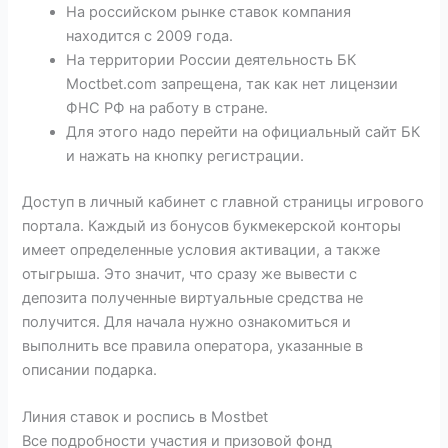
На российском рынке ставок компания
находится с 2009 года.
На территории России деятельность БК
Moctbet.com запрещена, так как нет лицензии
ФНС РФ на работу в стране.
Для этого надо перейти на официальный сайт БК
и нажать на кнопку регистрации.
Доступ в личный кабинет с главной страницы игрового
портала. Каждый из бонусов букмекерской конторы
имеет определенные условия активации, а также
отыгрыша. Это значит, что сразу же вывести с
депозита полученные виртуальные средства не
получится. Для начала нужно ознакомиться и
выполнить все правила оператора, указанные в
описании подарка.
Линия ставок и роспись в Mostbet
Все подробности участия и призовой фонд