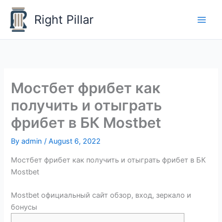
Skip
Right Pillar
to
content
Мостбет фрибет как
получить и отыграть
фрибет в БК Mostbet
By
admin
/
August 6, 2022
Мостбет фрибет как получить и отыграть фрибет в БК
Mostbet
Mostbet официальный сайт обзор, вход, зеркало и
бонусы