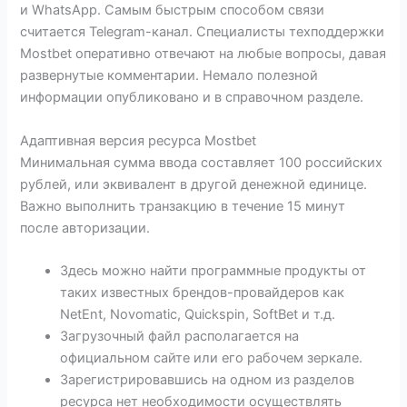
и WhatsApp. Самым быстрым способом связи
считается Telegram-канал. Специалисты техподдержки
Mostbet оперативно отвечают на любые вопросы, давая
развернутые комментарии. Немало полезной
информации опубликовано и в справочном разделе.
Адаптивная версия ресурса Mostbet
Минимальная сумма ввода составляет 100 российских
рублей, или эквивалент в другой денежной единице.
Важно выполнить транзакцию в течение 15 минут
после авторизации.
Здесь можно найти программные продукты от
таких известных брендов-провайдеров как
NetEnt, Novomatic, Quickspin, SoftBet и т.д.
Загрузочный файл располагается на
официальном сайте или его рабочем зеркале.
Зарегистрировавшись на одном из разделов
ресурса нет необходимости осуществлять