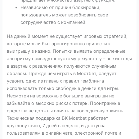
Независимо от причин блокировки,
пользователь может возобновить свое
сотрудничество с компанией.
На данный момент не существует игровых стратегий,
которые могли бы гарантированно привести к
выигрышу в казино. Попытки выявить определенные
алгоритму приведут к пустому результату – все исходы
в азартных развлечениях получаются случайным
образом. Прежде чем играть в Мостбет, следует
усвоить одно из главных правил гемблинга –
использовать только свободные деньги для игры.
Несмотря на возможные большие выигрыши не
забывайте о высоких рисках потерь. Проигранные
средства не должны влиять на повседневную жизнь.
Техническая поддержка БК Mostbet работает
круглосуточно, 7 дней в неделю, и доступна
пользователям в онлайн чате, электронной почте и