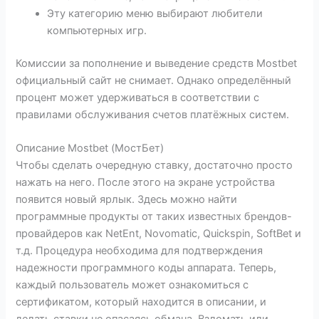
Эту категорию меню выбирают любители
компьютерных игр.
Комиссии за пополнение и выведение средств Mostbet
официальный сайт не снимает. Однако определённый
процент может удерживаться в соответствии с
правилами обслуживания счетов платёжных систем.
Описание Mostbet (МостБет)
Чтобы сделать очередную ставку, достаточно просто
нажать на него. После этого на экране устройства
появится новый ярлык. Здесь можно найти
программные продукты от таких известных брендов-
провайдеров как NetEnt, Novomatic, Quickspin, SoftBet и
т.д. Процедура необходима для подтверждения
надежности программного коды аппарата. Теперь,
каждый пользователь может ознакомиться с
сертификатом, который находится в описании, и