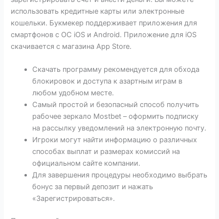
использовать кредитные карты или электронные
кошельки. Букмекер поддерживает приложения для
смартфонов с ОС iOS и Android. Приложение для iOS
скачивается с магазина App Store.
Скачать программу рекомендуется для обхода
блокировок и доступа к азартным играм в
любом удобном месте.
Самый простой и безопасный способ получить
рабочее зеркало Mostbet – оформить подписку
на рассылку уведомлений на электронную почту.
Игроки могут найти информацию о различных
способах выплат и размерах комиссий на
официальном сайте компании.
Для завершения процедуры необходимо выбрать
бонус за первый депозит и нажать
«Зарегистрироваться».