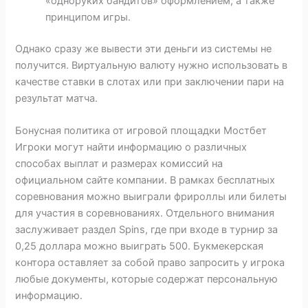
«одноруких бандитов» оформлением, а также
принципом игры.
Однако сразу же вывести эти деньги из системы не
получится. Виртуальную валюту нужно использовать в
качестве ставки в слотах или при заключении пари на
результат матча.
Бонусная политика от игровой площадки Мостбет
Игроки могут найти информацию о различных
способах выплат и размерах комиссий на
официальном сайте компании. В рамках бесплатных
соревнования можно выиграли фрироллы или билеты
для участия в соревнованиях. Отдельного внимания
заслуживает раздел Spins, где при входе в турнир за
0,25 доллара можно выиграть 500. Букмекерская
контора оставляет за собой право запросить у игрока
любые документы, которые содержат персональную
информацию.