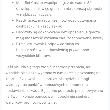
MostBet Casino współpracuje z dokładnie 30
deweloperami, więc graczom nie skończą się opcje
w najbliższym czasie.
Każdy gracz ma również możliwość otrzymania
cashbacku na każdy zakład.
Depozyty są dokonywane bez opóźnień, a gracze
mają możliwość wydania całej zdeponowanej kwoty.
Firma jest również odpowiedzialna za
bezpieczeństwo i odpowiednią prywatność
wszystkich klientów.
Jeśli nie uda się tego zrobić, nagroda przepada, ale
wszelkie pieniądze wygrane w tym okresie pozostaną na
koncie użytkownika. Jednakże, nie będziesz mógł
wykorzystać punktów bonusowych do momentu
postawienia zakładu. Będą one po prostu przechowywane
na Twoim koncie bonusowym, dopóki nie spełnisz
warunków promocji powitalnej.