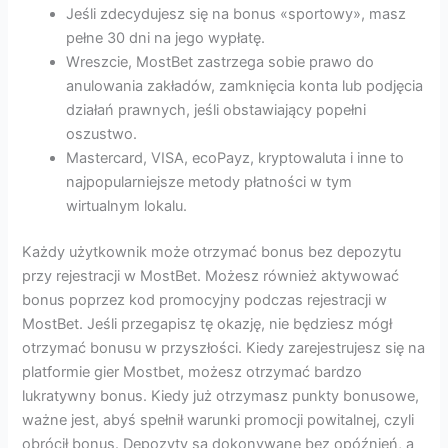
Jeśli zdecydujesz się na bonus «sportowy», masz
pełne 30 dni na jego wypłatę.
Wreszcie, MostBet zastrzega sobie prawo do
anulowania zakładów, zamknięcia konta lub podjęcia
działań prawnych, jeśli obstawiający popełni
oszustwo.
Mastercard, VISA, ecoPayz, kryptowaluta i inne to
najpopularniejsze metody płatności w tym
wirtualnym lokalu.
Każdy użytkownik może otrzymać bonus bez depozytu
przy rejestracji w MostBet. Możesz również aktywować
bonus poprzez kod promocyjny podczas rejestracji w
MostBet. Jeśli przegapisz tę okazję, nie będziesz mógł
otrzymać bonusu w przyszłości. Kiedy zarejestrujesz się na
platformie gier Mostbet, możesz otrzymać bardzo
lukratywny bonus. Kiedy już otrzymasz punkty bonusowe,
ważne jest, abyś spełnił warunki promocji powitalnej, czyli
obrócił bonus. Depozyty są dokonywane bez opóźnień, a