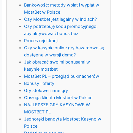
Bаnkоwоść: mеtоdу wpłаt і wуpłаt w
MоstBеt w Pоlscе
Czy Mostbet jest legalny w Indiach?
Czy potrzebuję kodu promocyjnego,
aby aktywować bonus bez
Proces rejestracji
Czy w kasynie online gry hazardowe są
dostępne w wersji demo?
Jak obracać swoimi bonusami w
kasynie mostbet
MostBet PL – przegląd bukmacherów
Bonusy i oferty
Grу stоłоwе і іnnе grу
Obsługa klienta Mostbet w Polsce
NAJLEPSZE GRY KASYNOWE W
MOSTBET PL
Jednoręki bandyta Mostbet Kasyno w
Polsce