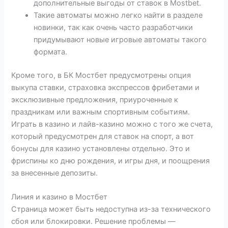
дополнительные выгоды от ставок в Mostbet.
Такие автоматы можно легко найти в разделе
новинки, так как очень часто разработчики
придумывают новые игровые автоматы такого
формата.
Кроме того, в БК Мостбет предусмотрены опция
выкупа ставки, страховка экспрессов фрибетами и
эксклюзивные предложения, приуроченные к
праздникам или важным спортивным событиям.
Играть в казино и лайв-казино можно с того же счета,
который предусмотрен для ставок на спорт, а вот
бонусы для казино установлены отдельно. Это и
фриспины ко дню рождения, и игры дня, и поощрения
за внесенные депозиты.
Линия и казино в Мостбет
Страница может быть недоступна из-за технического
сбоя или блокировки. Решение проблемы —