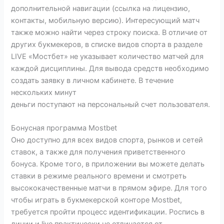
дополнительной навигации (ссылка на лицензию,
контакты, мобильную версию). Интересующий матч
также можно найти через строку поиска. В отличие от
других букмекеров, в списке видов спорта в разделе
LIVE «Мостбет» не указывает количество матчей для
каждой дисциплины. Для вывода средств необходимо
создать заявку в личном кабинете. В течение
нескольких минут
деньги поступают на персональный счет пользователя.
Бонусная программа Mostbet
Оно доступно для всех видов спорта, рынков и сетей
ставок, а также для получения приветственного
бонуса. Кроме того, в приложении вы можете делать
ставки в режиме реального времени и смотреть
высококачественные матчи в прямом эфире. Для того
чтобы играть в букмекерской конторе Mostbet,
требуется пройти процесс идентификации. Роспись в