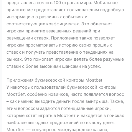
представлена почти в 100 странах мира. Мобильное
приложение предоставляет пользователям подробную
информацию о различных событиях и
соответствующих коэффициентах. Это облегчает
игрокам принятие взвешенных решений при
размещении ставок. Приложение также позволяет
игрокам просматривать историю своих прошлых
ставок и получать представление о тенденциях на
рынках. Это помогает игрокам делать более разумные
ставки с более высокими шансами на успех.
Приложения букмекерской конторы Mostbet
У некоторых пользователей букмекерской конторы
Мостбет, особенно новичков, часто появляется вопрос
– как именно выводить деньги после выигрыша. Также,
этим вопросом задаются потенциальные игроки,
которые хотят играть в Мостбет и находятся в поисках
наиболее выгодных предложений по выводу денег.
Мостбет — популярное международное казино,