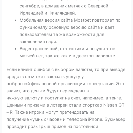
сентябре, в домашних матчах с Северной
Ирландией и Финляндией.
Мобильная версия сайта Mostbet повторяет по
функционалу основную версию сайта и дает
пользователям те же возможности для
заключения пари.
Видеотрансляций, статистики и результатов
матчей нет, так же как и в десктоп-варианте.
Если клиент ошибся с выбором валюты, то при выводе
средств он может заказать услугу у
выбранной финансовой организации конвертации. Это
значит, что деньги будут переведены в
нужную валюту и поступят на счет, например, в тенге.
Ценными призами в лотереи стали спорткар Nissan GT
– R. Также игроки могут претендовать на
получение «умных часов» и телефона iPhone. Букмекер
проводит розыгрыш призов на постоянной