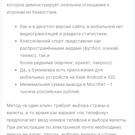
которое демонстрирует лояльное отношение к
игрокам из Казахстана.
Как и в десктоп-версии сайта, в мобильной нет
видеотрансляций и раздела статистики.
Классический спорт представлен как
распространёнными видами (футбол, хоккей,
теннис), так и
более редкими (керлинг, крикет, лакросс).
Да, у букмекера есть приложения для
мобильных устройств на базе Android и iOS.
Минимальная сумма вывода в Мостбет – 1
тысяча российских рублей.
Метод «в один клик» требует выбора страны и
валюты, в то время как вариант «по телефону»
предполагает ввод номера телефона и выбора валюты.
При регистрации по электронной почте необходимо
ввести ее адрес, пароль, выбрать валюту и страну.