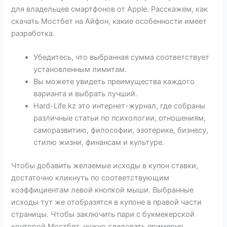
для владельцев смартфонов от Apple. Расскажем, как
скачать Мостбет на Айфон, какие особенности имеет
разработка.
Убедитесь, что выбранная сумма соответствует
установленным лимитам.
Вы можете увидеть преимущества каждого
варианта и выбрать лучший.
Hard-Life.kz это интернет-журнал, где собраны
различные статьи по психологии, отношениям,
саморазвитию, философии, эзотерике, бизнесу,
стилю жизни, финансам и культуре.
Чтобы добавить желаемые исходы в купон ставки,
достаточно кликнуть по соответствующим
коэффициентам левой кнопкой мыши. Выбранные
исходы тут же отобразятся в купоне в правой части
страницы. Чтобы заключить пари с букмекерской
конторой Мостбет, нужно следовать примерно