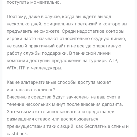
поступить моментально.
Поэтому, даже в случае, когда вы ждёте вывод
несколько дней, официальных претензий к конторе вы
предъявить не сможете. Среди недостатков конторы
игроки часто называют относительно скудную линию,
не самый практичный сайт и не всегда оперативную
работу службы поддержки. В теннисной линии
компании доступны предложения на турниры ATP,
WTA, ITF и челленджеры.
Какие альтернативные способы доступа может
использовать клиент?
Внесенные средства будут зачислены на ваш счет в
течение нескольких минут после внесения депозита.
Затем вы можете использовать эти средства для
размещения ставок или воспользоваться
преимуществами таких акций, как бесплатные спины и
cashback.