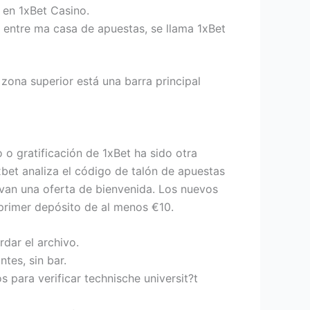
 en 1xBet Casino.
entre ma casa de apuestas, se llama 1xBet
ona superior está una barra principal
o gratificación de 1xBet ha sido otra
bet analiza el código de talón de apuestas
ivan una oferta de bienvenida. Los nuevos
 primer depósito de al menos €10.
dar el archivo.
tes, sin bar.
s para verificar technische universit?t