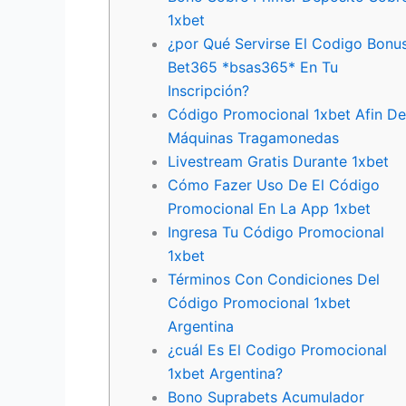
1xbet
¿por Qué Servirse El Codigo Bonu
Bet365 *bsas365* En Tu
Inscripción?
Código Promocional 1xbet Afin De
Máquinas Tragamonedas
Livestream Gratis Durante 1xbet
Cómo Fazer Uso De El Código
Promocional En La App 1xbet
Ingresa Tu Código Promocional
1xbet
Términos Con Condiciones Del
Código Promocional 1xbet
Argentina
¿cuál Es El Codigo Promocional
1xbet Argentina?
Bono Suprabets Acumulador