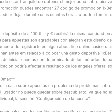
ede estar tranquilo de obtener el mejor bono sobre bienve
 promoción puedes encontrar 27 codigo de promocion 1xBet
 puede reflejar durante unas cuantas horas, o podría tomar
r depósito de a 100 thirty € recibirá la misma cantidad en 
as para apuestas son agradables con alegran este diseño 
omento de registrarte en algun about line online casino u 
ionan antes em relação à colocar una gesto deportiva 1xBet
país de iniciar cuentas con determinado de los métodos de pa
icación podría afectar e resultado de los angeles oferta, s
100max**
 la casa sobre apuestas en problema de problemas sobre s
 el jugador no puede quedar sobre descubierto, ya que no e
vidual, la sección “Configuración de la cuenta”.
cionales pueden ser liberados en diferentes mercados. Te