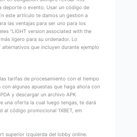
a deporte o evento. Usar un código de
 En este artículo te damos un gestion a
ara las ventajas para ser uno para los
geles “LIGHT version associated with the
o más ligero para su ordenador. Lo
” alternativos que incluyen durante ejemplo
 las tarifas de procesamiento con el tiempo
es con algunas apuestas que haga ahora con
 4PDA y descargar un archivo APK
e una oferta la cual luego tengas, te dará
ad al código promocional 1XBET, em
t superior izquierda del lobby online.