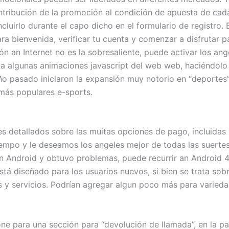
ntribución de la promoción al condición de apuesta de cad
ncluirlo durante el capo dicho en el formulario de registro.
ara bienvenida, verificar tu cuenta y comenzar a disfrutar p
ón an Internet no es la sobresaliente, puede activar los an
tiva algunas animaciones javascript del web web, haciéndol
año pasado iniciaron la expansión muy notorio en “deportes
 más populares e-sports.
les detallados sobre las muitas opciones de pago, incluidas
tiempo y le deseamos los angeles mejor de todas las suert
ran Android y obtuvo problemas, puede recurrir an Android
á diseñado para los usuarios nuevos, si bien se trata sobr
s y servicios. Podrían agregar algun poco más para varied
e para una sección para “devolución de llamada”, en la par