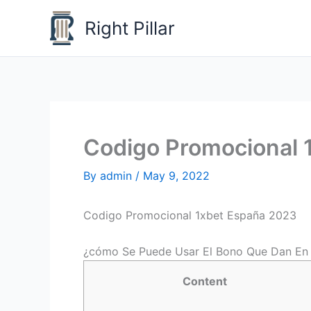
Skip
Right Pillar
to
content
Codigo Promocional 
By
admin
/
May 9, 2022
Codigo Promocional 1xbet España 2023
¿cómo Se Puede Usar El Bono Que Dan En 
Content