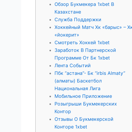
Обзор Букмекера 1xbet В
Казахстане
Служба Поддержки
Хоккейный Матч Хк «барыс» – Х
«йокерит»
Смотреть Хоккей 1xbet
Заработок В Партнерской
Программе От Бк 1xbet
Лента Событий
Пбк “астана”- Бк “irbis Almaty”
(алматы) Баскетбол
Национальная Лига
Мобильное Приложение
Розыгрыши Букмекерских
Контор
Отзывы О Букмекерской
Конторе 1xbet