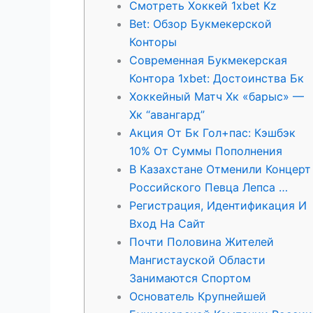
Смотреть Хоккей 1xbet Kz
Bet: Обзор Букмекерской
Конторы
Современная Букмекерская
Контора 1xbet: Достоинства Бк
Хоккейный Матч Хк «барыс» —
Хк “авангард”
Акция От Бк Гол+пас: Кэшбэк
10% От Суммы Пополнения
В Казахстане Отменили Концерт
Российского Певца Лепса …
Регистрация, Идентификация И
Вход На Сайт
Почти Половина Жителей
Мангистауской Области
Занимаются Спортом
Основатель Крупнейшей