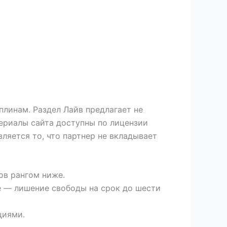
плинам. Раздел Лайв предлагает не
териалы сайта доступны по лицензии
вляется то, что партнер не вкладывает
ов рангом ниже.
ие — лишение свободы на срок до шести
циями.