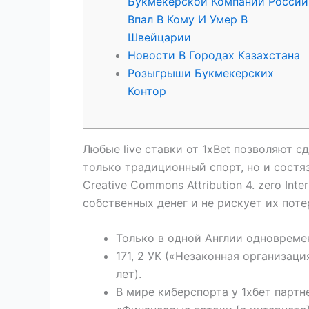
Букмекерской Компании России
Впал В Кому И Умер В
Швейцарии
Новости В Городах Казахстана
Розыгрыши Букмекерских
Контор
Любые live ставки от 1xBet позволяют с
только традиционный спорт, но и состя
Creative Commons Attribution 4. zero I
собственных денег и не рискует их поте
Только в одной Англии одновреме
171, 2 УК («Незаконная организац
лет).
В мире киберспорта у 1хбет партн