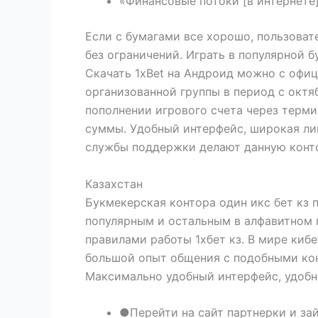
«Финансовые потоки [в интернете]
Если с бумагами все хорошо, пользова
без ограничений. Играть в популярной 
Скачать 1xBet на Андроид можно с офиц
организованной группы в период с октя
пополнении игрового счета через терм
суммы. Удобный интерфейс, широкая лин
службы поддержки делают данную конто
Казахстан
Букмекерская контора один икс бет кз
популярным и остальным в алфавитном 
правилами работы 1хбет кз. В мире кибе
большой опыт общения с подобными конт
Максимально удобный интерфейс, удобн
●Перейти на сайт партнерки и зай