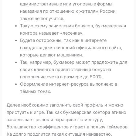
административные или уголовные формы
наказания по отношению к жителям России
также не получится.
Такую схему зачисления бонусов, букмекерская
контора называет «лесенка».
Будьте осторожны, так как в интернете
находятся десятки копий официального сайта,
которые делают мошенники.
Так, например, букмекер может предложить для
своих клиентов приветственный бонус на
пополнение счета в размере до 500%.
Оформление интернет-ресурса выполнено в
тёмных тонах.
Далее необходимо заполнить свой профиль и можно
пристуать к игре. Так как букмеерская контора ативно
завоевывает рынок и наращивет клиентуру,
большинство коэффицентов играют в пользу геймеров.
Ка долго продлится такая ситуация неизвестно,