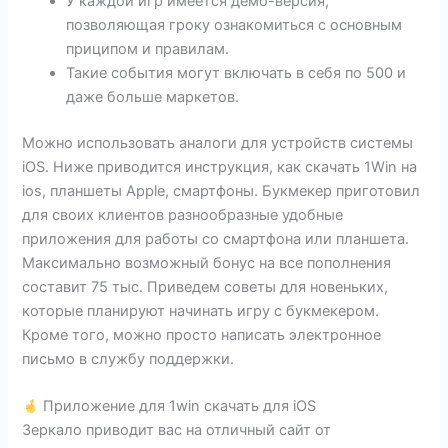
У каждой игр имеется демо-версия,
позволяющая гроку ознакомиться с основным
приципом и правилам.
Такие события могут включать в себя по 500 и
даже больше маркетов.
Можно использовать аналоги для устройств системы
iOS. Ниже приводится инструкция, как скачать 1Win на
ios, планшеты Apple, смартфоны. Букмекер приготовил
для своих клиентов разнообразные удобные
приложения для работы со смартфона или планшета.
Максимально возможный бонус на все пополнения
составит 75 тыс. Приведем советы для новеньких,
которые планируют начинать игру с букмекером.
Кроме того, можно просто написать электронное
письмо в службу поддержки.
Приложение для 1win скачать для iOS
Зеркало приводит вас на отличный сайт от