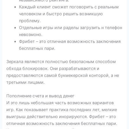
независимого рейтинга.
Каждый клиент сможет поговорить с реальным
человеком и быстро решить возникшую
проблему.
Отдельные игры или раделы загрузить н телефон
невозмоно.
Фрибет – это отличная возможность заключения
бесплатных пари.
Зеркала являются полностью безопасным способом
обхода блокировок. Они разрабатываются и
предоставляются самой букмекерской конторой, а не
третьими лицами.
Пополнение счета и вывод денег
И это лишь небольшая часть возможных вариантов
игр. Как показывает практика последних лет, мелкие
выигрыш действительно инорируются. Фрибет – это
отличная возможность заключения бесплатных пари.