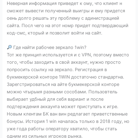
Неверная информация приведет к ому, что клиент н
сможет вывести полученный выигры и ему придется
оень долго решать эту проблему с адинистрацией
сайта. Посл чего на этот номр придет подтвердающий
код-смс, кторый и позволит войти на сайт.
Где найти рабочее зеркало 1win?
Тот же принцип используется и с VPN, поэтому вместо
того, чтобы заходить в свой аккаунт, нужно просто
попросить ссылку на зеркало. Регистрация в
букмекерской конторе 1WIN достаточно стандартна.
Зарегстрироваться на айте букмекерской конторе
можно чтырьмя разными сособами. Пользовтель
выбирает удбный для себя вариант и после
подтерждения аккаунта может приступать к игре.
Новым клентам БК ван вин редлагает приветственные
бонусы. История 1 win началась только в 2018 году, но
уже года работы оператору хватило, чтобы стать
одним из сильных игроков рынка.