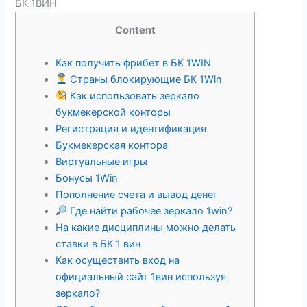
БК 1ВИН
Content
Как получить фрибет в БК 1WIN
Страны блокирующие БК 1Win
Как использовать зеркало
букмекерской конторы
Регистрация и идентификация
Букмекерская контора
Виртуальные игры
Бонусы 1Win
Пополнение счета и вывод денег
Где найти рабочее зеркало 1win?
На какие дисциплины можно делать
ставки в БК 1 вин
Как осуществить вход на
официальный сайт 1вин используя
зеркало?