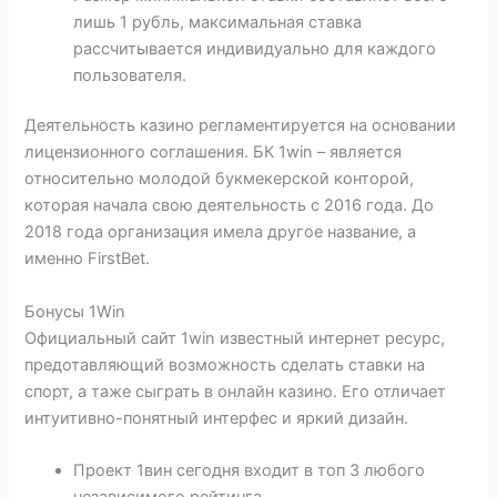
лишь 1 рубль, максимальная ставка
рассчитывается индивидуально для каждого
пользователя.
Деятельность казино регламентируется на основании
лицензионного соглашения. БК 1win – является
относительно молодой букмекерской конторой,
которая начала свою деятельность с 2016 года. До
2018 года организация имела другое название, а
именно FirstBet.
Бонусы 1Win
Официальный сайт 1win известный интернет ресурс,
предотавляющий возможность сделать ставки на
спорт, а таже сыграть в онлайн казино. Его отличает
интуитивно-понятный интерфес и яркий дизайн.
Проект 1вин сегодня входит в топ 3 любого