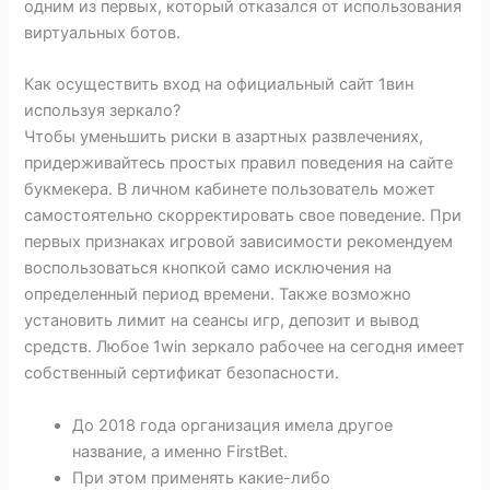
одним из первых, который отказался от использования
виртуальных ботов.
Как осуществить вход на официальный сайт 1вин
используя зеркало?
Чтобы уменьшить риски в азартных развлечениях,
придерживайтесь простых правил поведения на сайте
букмекера. В личном кабинете пользователь может
самостоятельно скорректировать свое поведение. При
первых признаках игровой зависимости рекомендуем
воспользоваться кнопкой само исключения на
определенный период времени. Также возможно
установить лимит на сеансы игр, депозит и вывод
средств. Любое 1win зеркало рабочее на сегодня имеет
собственный сертификат безопасности.
До 2018 года организация имела другое
название, а именно FirstBet.
При этом применять какие-либо