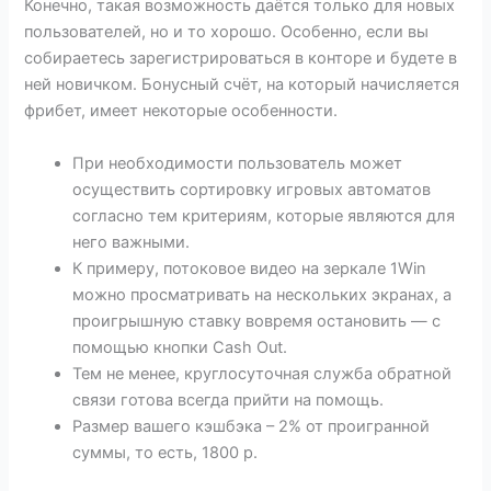
Конечно, такая возможность даётся только для новых
пользователей, но и то хорошо. Особенно, если вы
собираетесь зарегистрироваться в конторе и будете в
ней новичком. Бонусный счёт, на который начисляется
фрибет, имеет некоторые особенности.
При необходимости пользователь может
осуществить сортировку игровых автоматов
согласно тем критериям, которые являются для
него важными.
К примеру, потоковое видео на зеркале 1Win
можно просматривать на нескольких экранах, а
проигрышную ставку вовремя остановить — с
помощью кнопки Cash Out.
Тем не менее, круглосуточная служба обратной
связи готова всегда прийти на помощь.
Размер вашего кэшбэка – 2% от проигранной
суммы, то есть, 1800 р.