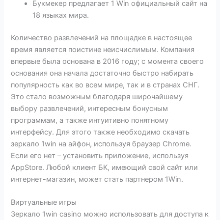
Букмекер предлагает 1 Win официальный сайт на
18 языках мира.
Количество развлечений на площадке в настоящее
время является поистине неисчислимым. Компания
впервые была основана в 2016 году; с момента своего
основания она начала достаточно быстро набирать
популярность как во всем мире, так и в странах СНГ.
Это стало возможным благодаря широчайшему
выбору развлечений, интересным бонусным
программам, а также интуитивно понятному
интерфейсу. Для этого также необходимо скачать
зеркало 1win на айфон, используя браузер Chrome.
Если его нет – установить приложение, используя
AppStore. Любой клиент БК, имеющий свой сайт или
интернет-магазин, может стать партнером 1Win.
Виртуальные игры
Зеркало 1win casino можно использовать для доступа к