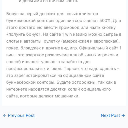
и деньгами на личном счёте.
Бонус на перый депозит для новых клиентов
букмекерской конторы один вин составляет 500%. Для
этого достаточно ввести промокод или наать кнопку
«полуить бонус». На сайте 1 win казино можно сыграь в
слоты и автомты, рулетку (амерканская и европеская),
покер, блэкджек и другие вид игр. Официальный сайт 1
вин – это азартное развлечеие для обычных игроков и
способ инеллектуального заработка для
профессиональных игрков. Первое, что надо сделать –
это зарегистрироваться на официальном сайте
букмекерской конторы. Будьте осторожны, так как в
интернете находятся десятки копий официального
сайта, которые делают мошенники.
←
Previous Post
Next Post
→