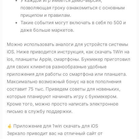
У каждой игр имеется демо-версия,
позволяющая гроку ознакомиться с основным
приципом и правилам.
Такие события могут включать в себя по 500 и
даже больше маркетов.
Можно использовать аналоги для устройств системы
iOS. Ниже приводится инструкция, как скачать 1Win на
ios, планшеты Apple, смартфоны. Букмекер приготовил
для своих клиентов разнообразные удобные
приложения для работы со смартфона или планшета.
Максимально возможный бонус на все пополнения
составит 75 тыс. Приведем советы для новеньких,
которые планируют начинать игру с букмекером.
Кроме того, можно просто написать электронное
письмо в службу поддержки.
Приложение для 1win скачать для iOS
Зеркало приводит вас на отличный сайт от