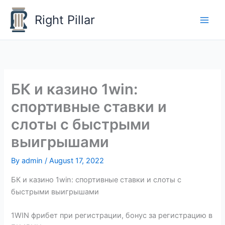
Skip
Right Pillar
to
content
БК и казино 1win:
спортивные ставки и
слоты с быстрыми
выигрышами
By
admin
/
August 17, 2022
БК и казино 1win: спортивные ставки и слоты с
быстрыми выигрышами
1WIN фрибет при регистрации, бонус за регистрацию в