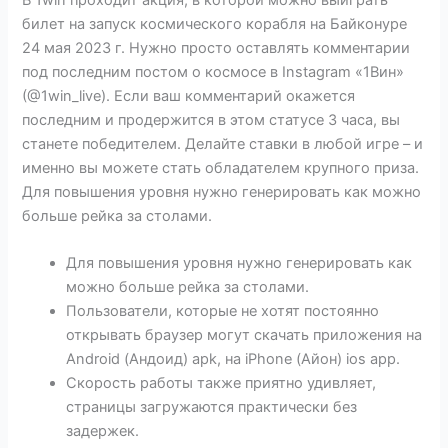
билет на запуск космического корабля на Байконуре
24 мая 2023 г. Нужно просто оставлять комментарии
под последним постом о космосе в Instagram «1Вин»
(@1win_live). Если ваш комментарий окажется
последним и продержится в этом статусе 3 часа, вы
станете победителем. Делайте ставки в любой игре – и
именно вы можете стать обладателем крупного приза.
Для повышения уровня нужно генерировать как можно
больше рейка за столами.
Для повышения уровня нужно генерировать как
можно больше рейка за столами.
Пользователи, которые не хотят постоянно
открывать браузер могут скачать приложения на
Android (Андоид) apk, на iPhone (Айон) ios app.
Скорость работы также приятно удивляет,
страницы загружаются практически без
задержек.