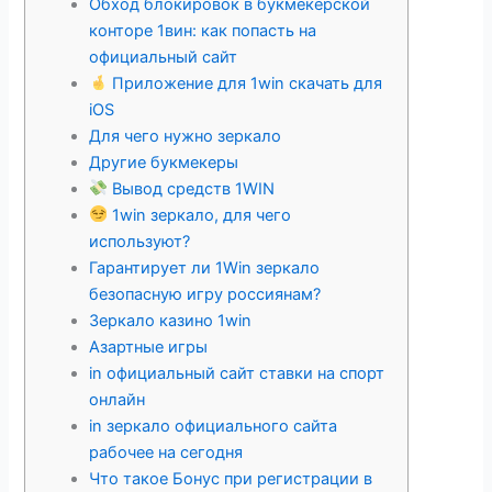
Обход блокировок в букмекерской
конторе 1вин: как попасть на
официальный сайт
Приложение для 1win скачать для
iOS
Для чего нужно зеркало
Другие букмекеры
Вывод средств 1WIN
1win зеркало, для чего
используют?
Гарантирует ли 1Win зеркало
безопасную игру россиянам?
Зеркало казино 1win
Азартные игры
in официальный сайт ставки на спорт
онлайн
in зеркало официального сайта
рабочее на сегодня
Что такое Бонус при регистрации в