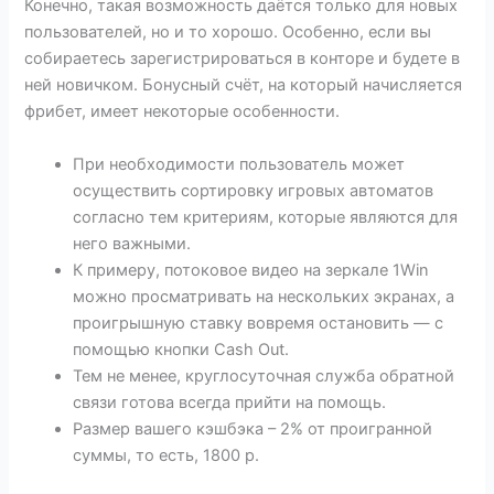
Конечно, такая возможность даётся только для новых
пользователей, но и то хорошо. Особенно, если вы
собираетесь зарегистрироваться в конторе и будете в
ней новичком. Бонусный счёт, на который начисляется
фрибет, имеет некоторые особенности.
При необходимости пользователь может
осуществить сортировку игровых автоматов
согласно тем критериям, которые являются для
него важными.
К примеру, потоковое видео на зеркале 1Win
можно просматривать на нескольких экранах, а
проигрышную ставку вовремя остановить — с
помощью кнопки Cash Out.
Тем не менее, круглосуточная служба обратной
связи готова всегда прийти на помощь.
Размер вашего кэшбэка – 2% от проигранной
суммы, то есть, 1800 р.