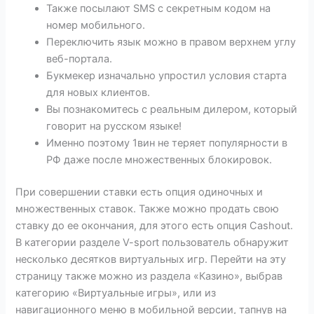
Также посылают SMS с секретным кодом на
номер мобильного.
Переключить язык можно в правом верхнем углу
веб-портала.
Букмекер изначально упростил условия старта
для новых клиентов.
Вы познакомитесь с реальным дилером, который
говорит на русском языке!
Именно поэтому 1вин не теряет популярности в
РФ даже после множественных блокировок.
При совершении ставки есть опция одиночных и
множественных ставок. Также можно продать свою
ставку до ее окончания, для этого есть опция Cashout.
В категории разделе V-sport пользователь обнаружит
несколько десятков виртуальных игр. Перейти на эту
страницу также можно из раздела «Казино», выбрав
категорию «Виртуальные игры», или из
навигационного меню в мобильной версии, тапнув на