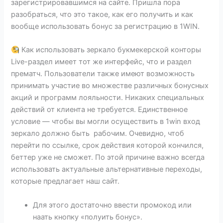
зарегистрировавшимся на сайте. Пришла пора
разобраться, что это такое, как его получить и как
вообще использовать бонус за регистрацию в 1WIN.
Как использовать зеркало букмекерской конторы
Live-раздел имеет тот же интерфейс, что и раздел
прематч. Пользователи также имеют возможность
принимать участие во множестве различных бонусных
акций и программ лояльности. Никаких специальных
действий от клиента не требуется. Единственное
условие — чтобы вы могли осуществить в 1win вход
зеркало должно быть рабочим. Очевидно, чтоб
перейти по ссылке, срок действия которой кончился,
беттер уже не сможет. По этой причине важно всегда
использовать актуальные альтернативные переходы,
которые предлагает наш сайт.
Для этого достаточно ввести промокод или
наать кнопку «полуить бонус».