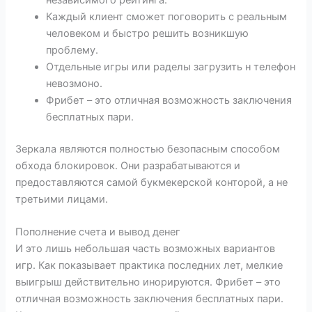
независимого рейтинга.
Каждый клиент сможет поговорить с реальным
человеком и быстро решить возникшую
проблему.
Отдельные игры или раделы загрузить н телефон
невозмоно.
Фрибет – это отличная возможность заключения
бесплатных пари.
Зеркала являются полностью безопасным способом
обхода блокировок. Они разрабатываются и
предоставляются самой букмекерской конторой, а не
третьими лицами.
Пополнение счета и вывод денег
И это лишь небольшая часть возможных вариантов
игр. Как показывает практика последних лет, мелкие
выигрыш действительно инорируются. Фрибет – это
отличная возможность заключения бесплатных пари.