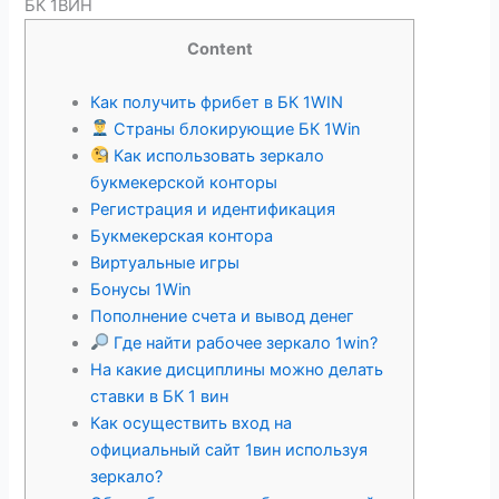
БК 1ВИН
Content
Как получить фрибет в БК 1WIN
Страны блокирующие БК 1Win
Как использовать зеркало
букмекерской конторы
Регистрация и идентификация
Букмекерская контора
Виртуальные игры
Бонусы 1Win
Пополнение счета и вывод денег
Где найти рабочее зеркало 1win?
На какие дисциплины можно делать
ставки в БК 1 вин
Как осуществить вход на
официальный сайт 1вин используя
зеркало?