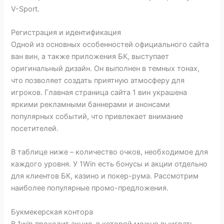
V-Sport.
Регистрация и идентификация
Одной из основных особенностей официального сайта
ван вин, а также приложения БК, выступает
оригинальный дизайн. Он выполнен в темных тонах,
что позволяет создать приятную атмосферу для
игроков. Главная страница сайта 1 вин украшена
яркими рекламными баннерами и анонсами
популярных событий, что привлекает внимание
посетителей.
В таблице ниже – количество очков, необходимое для
каждого уровня. У 1Win есть бонусы и акции отдельно
для клиентов БК, казино и покер-рума. Рассмотрим
наиболее популярные промо-предложения.
Букмекерская контора
В 1win проходит акция, в которой можно выиграть