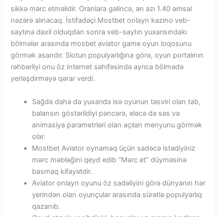
sikkə mərc etməlidir. Oranlara gəlincə, ən azı 1.40 əmsal
nəzərə alınacaq. İstifadəçi Mostbet onlayn kazino veb-
saytına daxil olduqdan sonra veb-saytın yuxarısındakı
bölmələr arasında mosbet aviator game oyun loqosunu
görmək asandır. Slotun populyarlığına görə, oyun portalının
rəhbərliyi onu öz internet səhifəsində ayrıca bölmədə
yerləşdirməyə qərar verdi.
Sağda daha da yuxarıda isə oyunun təsviri olan tab,
balansın göstərildiyi pəncərə, eləcə də səs və
animasiya parametrləri olan açılan menyunu görmək
olar.
Mostbet Aviator oynamaq üçün sadəcə istədiyiniz
mərc məbləğini qeyd edib “Mərc et” düyməsinə
basmaq kifayətdir.
Aviator onlayn oyunu öz sadəliyini görə dünyanın hər
yerindən olan oyunçular arasında sürətlə populyarlıq
qazanıb.