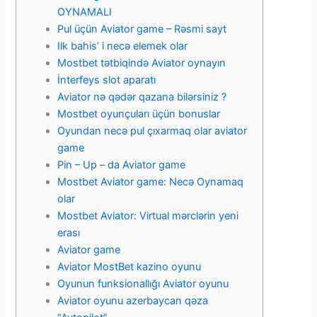
OYNAMALI
Pul üçün Aviator game – Rəsmi sayt
Ilk bahis’ i necə elemek olar
Mostbet tətbiqində Aviator oynayın
İnterfeys slot aparatı
Aviator nə qədər qazana bilərsiniz ?
Mostbet oyunçuları üçün bonuslar
Oyundan necə pul çıxarmaq olar aviator
game
Pin – Up – da Aviator game
Mostbet Aviator game: Necə Oynamaq
olar
Mostbet Aviator: Virtual mərclərin yeni
erası
Aviator game
Aviator MostBet kazino oyunu
Oyunun funksionallığı Aviator oyunu
Aviator oyunu azerbaycan qəza