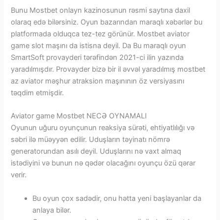
Bunu Mostbet onlayn kazinosunun rəsmi saytına daxil
olaraq edə bilərsiniz. Oyun bazarından maraqlı xəbərlər bu
platformada olduqca tez-tez görünür. Mostbet aviator
game slot maşını da istisna deyil. Da Bu maraqlı oyun
SmartSoft provayderi tərəfindən 2021-ci ilin yazında
yaradılmışdır. Provayder bizə bir il əvvəl yaradılmış mostbet
az aviator məşhur atraksion maşınının öz versiyasını
təqdim etmişdir.
Aviator game Mostbet NECƏ OYNAMALI
Oyunun uğuru oyunçunun reaksiya sürəti, ehtiyatlılığı və
səbri ilə müəyyən edilir. Uduşların təyinatı nömrə
generatorundan asılı deyil. Uduşlarını nə vaxt almaq
istədiyini və bunun nə qədər olacağını oyunçu özü qərar
verir.
Bu oyun çox sadədir, onu hətta yeni başlayanlar da
anlaya bilər.