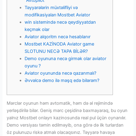
“Avtopilot”
Təyyarələrin müxtəlifliyi və
modifikasiyaları Mostbet Aviator
win sistemində necə qeydiyyatdan
keçmək olar
Aviator alqoritm necə hesablanır
Mostbet KAZİNODA Aviator game
SLOTUNU NECƏ TAPA BİLƏR?
Demo oyununa necə girmək olar aviator
oyunu ?
Aviator oyununda necə qazanmalı?
Əvvəlcə demo ilə məşq edə bilərəm?
Mərclər oyunun həm avtomatik, həm də əl rejimində
yerləşdirilə bilər. Geniş mərc çeşidinə baxmayaraq, bu oyun
yalnız Mostbet onlayn kazinosunda real pul üçün oynanılır.
Demo versiyası təmin edilməyib, ona görə də ilk turlardan
öz pulunuzu riskə atmalı olacaqsınız. Təyyarə havaya