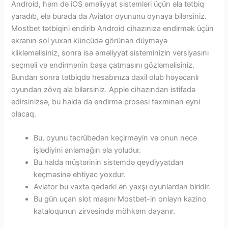
Android, həm də iOS əməliyyat sistemləri üçün əla tətbiq
yaradıb, elə burada da Aviator oyununu oynaya bilərsiniz.
Mostbet tətbiqini endirib Android cihazınıza endirmək üçün
ekranın sol yuxarı küncüdə görünən düyməyə
klikləməlisiniz, sonra isə əməliyyat sisteminizin versiyasını
seçməli və endirmənin başa çatmasını gözləməlisiniz.
Bundan sonra tətbiqdə hesabınıza daxil olub həyəcanlı
oyundan zövq ala bilərsiniz. Apple cihazından istifadə
edirsinizsə, bu halda da endirmə prosesi təxminən eyni
olacaq.
Bu, oyunu təcrübədən keçirməyin və onun necə
işlədiyini anlamağın əla yoludur.
Bu halda müştərinin sistemdə qeydiyyatdan
keçməsinə ehtiyac yoxdur.
Aviator bu vaxta qədərki ən yaxşı oyunlardan biridir.
Bu gün uçan slot maşını Mostbet-in onlayn kazino
kataloqunun zirvəsində möhkəm dayanır.