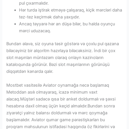
pul çıxarmalıdır.
Hər turda iştirak etməyə çalışaraq, kiçik mərcləri daha
tez-tez keçirmək daha yaxşıdır.
Ancaq təyyarə hər an düşə bilər, bu halda oyunçu
mərci uduzacaq.
Bundan əlavə, siz oyuna təsir göstərə və çoxlu pul qazana
biləcəyiniz bir alqoritm hazırlaya biləcəksiniz. İndi bir çox
slot maşınları müntəzəm olaraq onlayn kazinoların
kataloqunda görünür. Bəzi slot maşınlarının görünüşü
diqqətdən kənarda qalır.
Mostbet vasitəsilə Aviator oynamağa necə başlamaq
Metoddan asılı olmayaraq, icazə minimum vaxt
alacaq.Müştəri sadəcə qısa bir anket doldurmalı və şəxsi
hesabına daxil olmaq üçün keçid almalıdır.Bundan sonra
ziyarətçi yalnız balansı doldurmalı və mərc qoymağa
başlamalıdır. Aviator qumar game pərəstişkarları bu
proqram məhsulunun istifadəsi haqqında öz fikirlərini və