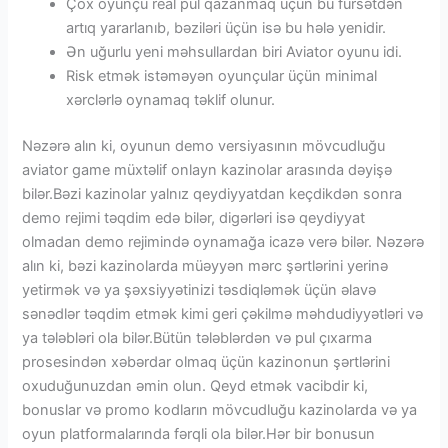
Çox oyunçu real pul qazanmaq üçün bu fürsətdən
artıq yararlanıb, bəziləri üçün isə bu hələ yenidir.
Ən uğurlu yeni məhsullardan biri Aviator oyunu idi.
Risk etmək istəməyən oyunçular üçün minimal
xərclərlə oynamaq təklif olunur.
Nəzərə alın ki, oyunun demo versiyasının mövcudluğu
aviator game müxtəlif onlayn kazinolar arasında dəyişə
bilər.Bəzi kazinolar yalnız qeydiyyatdan keçdikdən sonra
demo rejimi təqdim edə bilər, digərləri isə qeydiyyat
olmadan demo rejimində oynamağa icazə verə bilər. Nəzərə
alın ki, bəzi kazinolarda müəyyən mərc şərtlərini yerinə
yetirmək və ya şəxsiyyətinizi təsdiqləmək üçün əlavə
sənədlər təqdim etmək kimi geri çəkilmə məhdudiyyətləri və
ya tələbləri ola bilər.Bütün tələblərdən və pul çıxarma
prosesindən xəbərdar olmaq üçün kazinonun şərtlərini
oxuduğunuzdan əmin olun. Qeyd etmək vacibdir ki,
bonuslar və promo kodların mövcudluğu kazinolarda və ya
oyun platformalarında fərqli ola bilər.Hər bir bonusun