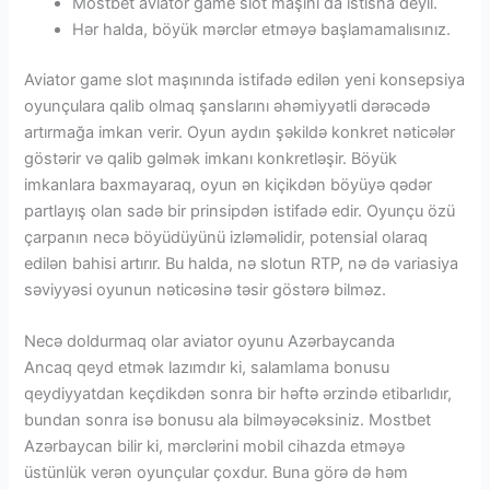
Mostbet aviator game slot maşını da istisna deyil.
Hər halda, böyük mərclər etməyə başlamamalısınız.
Aviator game slot maşınında istifadə edilən yeni konsepsiya
oyunçulara qalib olmaq şanslarını əhəmiyyətli dərəcədə
artırmağa imkan verir. Oyun aydın şəkildə konkret nəticələr
göstərir və qalib gəlmək imkanı konkretləşir. Böyük
imkanlara baxmayaraq, oyun ən kiçikdən böyüyə qədər
partlayış olan sadə bir prinsipdən istifadə edir. Oyunçu özü
çarpanın necə böyüdüyünü izləməlidir, potensial olaraq
edilən bahisi artırır. Bu halda, nə slotun RTP, nə də variasiya
səviyyəsi oyunun nəticəsinə təsir göstərə bilməz.
Necə doldurmaq olar aviator oyunu Azərbaycanda
Ancaq qeyd etmək lazımdır ki, salamlama bonusu
qeydiyyatdan keçdikdən sonra bir həftə ərzində etibarlıdır,
bundan sonra isə bonusu ala bilməyəcəksiniz. Mostbet
Azərbaycan bilir ki, mərclərini mobil cihazda etməyə
üstünlük verən oyunçular çoxdur. Buna görə də həm