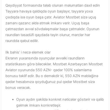
Qeydiyyat formasında tələb olunan məlumatları daxil edin
Təyyarə havaya qaldıqda oyun başlayır, təyyarə yoxa
çıxdıqda isə oyun başa çatır. Aviator Mostbet sizə uçuş
zamanı qazanc əldə etmək imkanı verir. Uçuş başa
çatmazdan əvvəl sövdələşmələr başa çatmalıdır. Oyunun
raundları təsadüfi qaydada təyin olunur, mərclər hər
raundda qəbul edilir.
Ilk bahis’ i necə elemek olar
Ekranın yuxarısında oyunçular əvvəlki raundların
statistikasını görə biləcəklər. Mostbet Azərbaycan Mostbet
Aviator oyununda 550 AZN- qədər 100% salamlama
bonusu təklif edir. Bu o deməkdir ki, 550 AZN məbləğinə
qədər hesabınıza qoyduğunuz pul qədər Mostbet sizə
bonus verəcək.
Oyun aydın şəkildə konkret nəticələr göstərir və qalib
gəlmək imkanı konkretləşir.