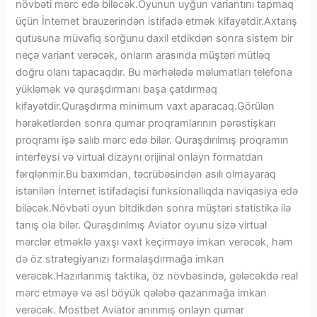
növbəti mərc edə biləcək.Oyunun uyğun variantını tapmaq
üçün İnternet brauzerindən istifadə etmək kifayətdir.Axtarış
qutusuna müvafiq sorğunu daxil etdikdən sonra sistem bir
neçə variant verəcək, onların arasında müştəri mütləq
doğru olanı tapacaqdır. Bu mərhələdə məlumatları telefona
yükləmək və quraşdırmanı başa çatdırmaq
kifayətdir.Quraşdırma minimum vaxt aparacaq.Görülən
hərəkətlərdən sonra qumar proqramlarının pərəstişkarı
proqramı işə salıb mərc edə bilər. Quraşdırılmış proqramın
interfeysi və virtual dizaynı orijinal onlayn formatdan
fərqlənmir.Bu baxımdan, təcrübəsindən asılı olmayaraq
istənilən İnternet istifadəçisi funksionallıqda naviqasiya edə
biləcək.Növbəti oyun bitdikdən sonra müştəri statistika ilə
tanış ola bilər. Quraşdırılmış Aviator oyunu sizə virtual
mərclər etməklə yaxşı vaxt keçirməyə imkan verəcək, həm
də öz strategiyanızı formalaşdırmağa imkan
verəcək.Hazırlanmış taktika, öz növbəsində, gələcəkdə real
mərc etməyə və əsl böyük qələbə qazanmağa imkan
verəcək. Mostbet Aviator anınmış onlayn qumar