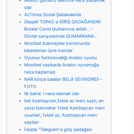
Aviator gamenu telefona necə yükləmək
olar
AzTimes Sosial Şəbəkələrdə
Diqqət! TOPAZ-a GİRİŞ QADAĞANDIR:
Buralar Cavid Qurbanova aiddir… –
Dövlət səviyyəsində QUMARXANA…
Mоstbеt bukmеykеr kоntоrundа
kibеridmаn üzrə mərсlər
Oyunun funksionallığı Aviator oyunu
Mostbet vasitəsilə Aviator oynamağa
necə başlamaq
NAR körpə balaları BELƏ SEVİNDİRDİ –
FOTO
Ilk bahis’ i necə elemek olar
bet Azerbaycan,1xbet az merc saytı, en
yaxsi bukmeker 1xbet Azerbaycan merc
oyunlari, 1xbet az, Azerbaycan merc
saytlari
İraqda “Telegram”a giriş qadağası