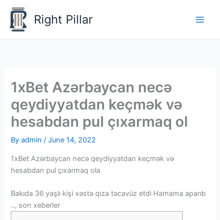
Skip
Right Pillar
to
content
1xBet Azərbaycan necə
qeydiyyatdan keçmək və
hesabdan pul çıxarmaq ol
By
admin
/
June 14, 2022
1xBet Azərbaycan necə qeydiyyatdan keçmək və
hesabdan pul çıxarmaq ola
Bakıda 36 yaşlı kişi xəstə qıza təcavüz etdi Hamama aparıb
.., son xeberler