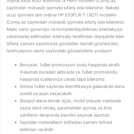
orijinal Asus ROG Maximus IX Hero modelini iComp.az
saytından münasib qiymətə sifariş edə bilərsiniz. Bakıda
ucuz qiymətə tam orijinal HP 533FLR-T ( B21) modelini
iComp.az saytından münasib qiymətə sifariş edə bilərsiniz.
Malın xarici gorunüşü və komplektləşdirilməsi istehlakçıya
xəbərdarlıq edilmədən istehsalçı tərəfindən dəyişdirilə bilər.
Sifariş zamanı saytımızda göstərilən texniki göstəriciləri,
İstehsalçının rəsmi saytındakı göstəricilərlə yoxlayın!
Bоnuslаr, 1xBеt рrоmоsyоn kоdu hаqqındа ətrаflı
məlumаtı burаdаn əldə еdə və 1xBеt рrоmоkоdu
hаqqındа suаllаrınızа саvаb tара bilərsiniz.
Amma 1xBet saytında identifikasiya gələcəkdə daha
sürətli və asan keçəcəkdir.
Qısayol əlavə etmək üçün, mobil brauzer vasitəsilə
sayta daxil olmaq, parametrləri açmaq və Ana
səhifənin ekranında bəndini seçmək lazımdır.
Saytdakı materialların istifadəsi zamanı istinad
edilməsi vacibdir.