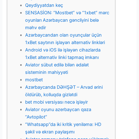
Qeydiyyatdan keç
SENSASİON: “Mostbet” və “1xbet” mərc
oyunları Azərbaycan gəncliyini belə
məhv edir
Azərbaycandan olan oyunçular üçün
1xBet saytının işləyən alternativ linkləri
Android və iOS ilə işləyən cihazlarda
1xBet alternativ linki tapmaq imkanı
Aviator sübut edilə bilən ədalət
sisteminin mahiyyəti
mostbet
Azərbaycanda DƏHŞƏT – Arvad ərini
öldürüb, kolluqda gizlətdi
bet mobi versiyası necə işləyir
Aviator oyunu azerbaycan qəza
“Avtopilot”
“Whatsapp”da iki kritik yeniləmə: HD
şəkil və ekran paylaşımı