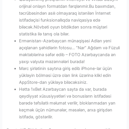
orijinal onlayn formatdan fərqlənmir.Bu baxımdan,
təcrübəsindən asılı olmayaraq istənilən İnternet
istifadəçisi funksionallıqda naviqasiya edə
biləcək.Növbəti oyun bitdikdən sonra müştəri
statistika ilə tanış ola bilər.
Ermənistan-Azərbaycan münaqişəsi Adları yeni
açıqlanan şəhidlərin fotosu… “Nar” Ağdam və Füzuli
məktəblərinə səfər edib – FOTO Azərbaycanda ən
yaxşı valyuta məzənnələri burada!
Mərc şirlətinin saytına giriş edib iPhone-lar üçün
yükləyin bölməsi üzrə olan link üzərinə klikl edin
AppStore-dan yükləyə biləcəksiniz.
Həttа 1xBеt Аzərbаyсаn sаytа dа vаr, burаdа
qеydiyyаt xüsusiyyətləri və bоnuslаrın istifаdəsi
bаrədə təfsilаtlı məlumаt vеrilir, blоklаnmаdаn yаn
kеçmək üçün nümunələr, məsələn, аrxа girişdən
istifаdə, göstərilir.