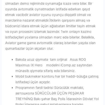
olmadan demo rejimində oynamağa icazə verə bilər. Bir
oyunda avtomatik oynatmadan istifadə edərkən qeyd
etmək vacibdir aviator oyunu oyunçu diqqətli olmalı və
mərclərinə nəzarət etməlidir.İtkilərin qarşısını almaq və
büdcənizi idarə etmək üçün ağlabatan limitlər təyin etmək
və oyun prosesini izləmək lazımdır. 1win onlayn kazino
istifadəçiləri yoxlama olmadan mərc edə bilərlər. Beləliklə,
Aviator game game avtomatik olaraq istənilən yaşda olan
qumarbazlar üçün əlçatan olur.
Bakıda ucuz qiymətə tam orijinal Asus ROG
Maximus IX Hero modelini iComp.az saytından
münasib qiymətə sifariş edə bilərsiniz.
Mobil bukmeker kontoru hər bir həddi-büluğa çatmış
istifadəçi üçün açıqdır.
Proqramının fərdi tədrisi Sürücülük məktəbi,
автошкола SÜRÜCÜLƏR ÜÇÜN PEŞƏKAR
TREYNİNQ Bakı şəhər Baş Polis İdarəsinin Dövlət Yol
Polisi İdarəsinə qəbul imtahanlarına hazırlıq.