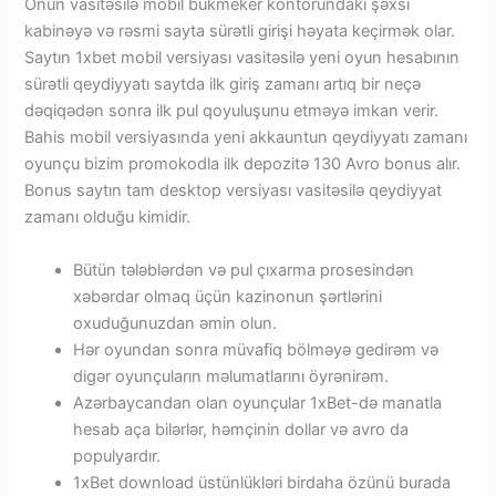
Onun vasitəsilə mobil bukmeker kontorundakı şəxsi
kabinəyə və rəsmi sayta sürətli girişi həyata keçirmək olar.
Saytın 1xbet mobil versiyası vasitəsilə yeni oyun hesabının
sürətli qeydiyyatı saytda ilk giriş zamanı artıq bir neçə
dəqiqədən sonra ilk pul qoyuluşunu etməyə imkan verir.
Bahis mobil versiyasında yeni akkauntun qeydiyyatı zamanı
oyunçu bizim promokodla ilk depozitə 130 Avro bonus alır.
Bonus saytın tam desktop versiyası vasitəsilə qeydiyyat
zamanı olduğu kimidir.
Bütün tələblərdən və pul çıxarma prosesindən
xəbərdar olmaq üçün kazinonun şərtlərini
oxuduğunuzdan əmin olun.
Hər oyundan sonra müvafiq bölməyə gedirəm və
digər oyunçuların məlumatlarını öyrənirəm.
Azərbaycandan olan oyunçular 1xBet-də manatla
hesab aça bilərlər, həmçinin dollar və avro da
populyardır.
1xBet download üstünlükləri birdaha özünü burada