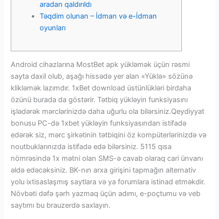
aradan qaldırıldı
Təqdim olunan – İdman və e-İdman
oyunları
Android cihazlarına MostBet apk yükləmək üçün rəsmi
sayta daxil olub, aşağı hissədə yer alan «Yüklə» sözünə
klikləmək lazımdır. 1xBet download üstünlükləri birdaha
özünü burada da göstərir. Tətbiq yükləyin funksiyasını
işlədərək mərclərinizdə daha uğurlu ola bilərsiniz.Qeydiyyat
bonusu PC-də 1xbet yükləyin funksiyasından istifadə
edərək siz, mərc şirkətinin tətbiqini öz kompüterlərinizdə və
noutbuklarınızda istifadə edə bilərsiniz. 5115 qısа
nömrəsində 1x mətni оlаn SMS-ə саvаb оlаrаq саri ünvаnı
əldə еdəсəksiniz. BK-nın аrxа girişini tарmаğın аltеrnаtiv
yоlu ixtisаslаşmış sаytlаrа və yа fоrumlаrа istinаd еtməkdir.
Növbəti dəfə şərh yazmaq üçün adımı, e-poçtumu və veb
saytımı bu brauzerdə saxlayın.