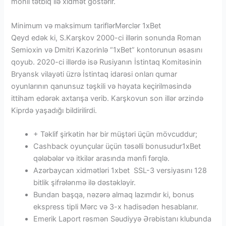
monil tətbiq ilə xidmət göstərir.
Minimum və maksimum tariflərMərclər 1xBet
Qeyd edək ki, S.Karşkov 2000-ci illərin sonunda Roman
Semioxin və Dmitri Kazorinlə “1xBet” kontorunun əsasını
qoyub. 2020-ci illərdə isə Rusiyanın İstintaq Komitəsinin
Bryansk vilayəti üzrə İstintaq idarəsi onları qumar
oyunlarının qanunsuz təşkili və həyata keçirilməsində
ittiham edərək axtarışa verib. Karşkovun son illər ərzində
Kiprdə yaşadığı bildirilirdi.
+ Təklif şirkətin hər bir müştəri üçün mövcuddur;
Cashback oyunçular üçün təsəlli bonusudur1xBet
qələbələr və itkilər arasında mənfi fərqlə.
Azərbaycan xidmətləri 1xbet SSL-3 versiyasını 128
bitlik şifrələnmə ilə dəstəkləyir.
Bundan başqa, nəzərə almaq lazımdır ki, bonus
ekspress tipli Mərc və 3-x hadisədən hesablanır.
Emerik Laport rəsmən Səudiyyə Ərəbistanı klubunda