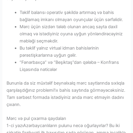
Təklif balansı operativ şəkildə artırmaq və bahis
bağlamaq imkanı olmayan oyunçular üçün sərfəlidir.
Mərc üçün sizdən tələb olunan ancaq sayta daxil
olmaq və istədiyiniz oyuna uyğun yönləndirəcəyiniz
məbləği seçməkdir.
Bu təklif yalnız virtual idman bahislərinin
pərəstişkarlarına uyğun gəlir.
“Fənərbaxça” və “Beşiktaş”dan qələbə – Konfrans
Liqasında nəticələr
Bununla da siz müxtəlif beynəlxalq mərc saytlarında sıxlıqla
qarşılaşdığınız problemi1x bahis saytında görməyəcəksiniz.
Tam sərbəst formada istədiyiniz anda mərc etməyin dadını
çıxarın.
Mərc və pul çıxarma qaydaları
1-ci yazıAzərbaycanlıların pulunu necə oğurlayırlar? Bu iki
şirkətin fəaliyyəti ilk baxışdan sadə görünən, amma incəliklə