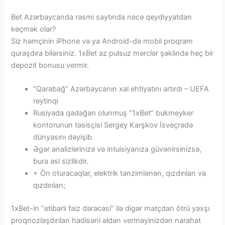
Bet Azərbaycanda rəsmi saytında necə qeydiyyatdan
keçmək olar?
Siz həmçinin iPhone və ya Android-də mobil proqram
quraşdıra bilərsiniz. 1xBet az pulsuz mərclər şəklində heç bir
depozit bonusu vermir.
“Qarabağ” Azərbaycanın xal ehtiyatını artırdı – UEFA
reytinqi
Rusiyada qadağan olunmuş “1xBet” bukmeyker
kontorunun təsisçisi Sergey Karşkov İsveçrədə
dünyasını dəyişib.
Əgər analizlərinizə və intuisiyanıza güvənirsinizsə,
bura əsl sizlikdir.
+ Ön oturacaqlar, elektrik tənzimlənən, qızdırılan və
qızdırılan;
1xBet-in “etibarlı faiz dərəcəsi” ilə digər matçdan ötrü yaxşı
proqnozlaşdırılan hadisəni əldən verməyinizdən narahat