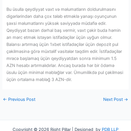
Bu üsulla qeydiyyat vaxt və məlumatların doldurulmasını
digərlərindən daha çox tələb etməklə yanaşı oyunçunun
şəxsi məlumatlarını yüksək səviyyədə müdafiə edir.
Qeydiyyat bəzən dərhal baş vermir, vaxt çəkir buda həmin
an mərc etmək istəyən istifadəçilər üçün uyğun olmur.
Balansı artırmaq üçün 1xbet istifadəçilər üçün depozit pul
çəkilməsinə görə müxtəlif vasitələr təqdim edir. İstifadəçilər
mrəcə başlamaq üçün qeydiyyatdan sonra minimum 1.5
AZN hesabı artırmalıdırlar. Ancaq burada hər bir ödəmə
üsulu üçün minimal məbləğlər var. Ümumilikdə pul çəkilməsi
üçün ortalama məbləğ 3 AZN-dir.
←
Previous Post
Next Post
→
Copyright © 2026 Right Pillar | Designed by
PDB LLP