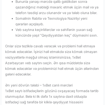
Bununla yanaşı mərcdə qalib gəldikdən sonra
qazandığınız məbləği məxaric etmək üçün mail və ya
telefon təsdiqi arzu olunandır və ya tələb oluna bilər.
Somalinin Rabitə və Texnologiya Nazirliyi yeni
qərarları açıqlayıb.
Veb saytına keçinMərclər və səhifənin yuxarı sağ
küncündə yaşıl “Qeydiyyatdan keç” düyməsini sıxın.
Onlar sizə tezliklə cavab verəcək və problemi həll etməyə
kömək edəcəklər. İşinizi həll etməkdə sizə kömək olmayan
vəziyyətlərlə məşğul olmaq istəmirsinizsə, 1xBet
Azərbaycan veb saytını seçin. Ən qısa müddətdə sizə
kömək edəcəklər və probleminizi həll etmək üçün əllərindən
gələni edəcəklər.
Ən yeni dövrün tələbi – 1xBet canlı mərcləri
1xBet saytı istifadəçilərin gözünü oxşayacaq formada tərtib
olunmuşdur. Belə ki ilk dəfə 1x saytına daxil olduqda
istifadəçi sağ tərəfdə bir kliklə qeydiyyat hissəsini