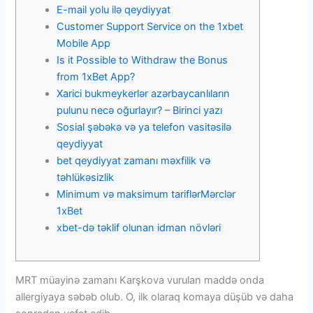
E-mail yolu ilə qeydiyyat
Customer Support Service on the 1xbet
Mobile App
Is it Possible to Withdraw the Bonus
from 1xBet App?
Xarici bukmeykerlər azərbaycanlıların
pulunu necə oğurlayır? – Birinci yazı
Sosial şəbəkə və ya telefon vasitəsilə
qeydiyyat
bet qeydiyyat zamanı məxfilik və
təhlükəsizlik
Minimum və maksimum tariflərMərclər
1xBet
xbet-də təklif olunan idman növləri
MRT müayinə zamanı Karşkova vurulan maddə onda
allergiyaya səbəb olub. O, ilk olaraq komaya düşüb və daha