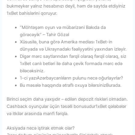
bukmeyker yalnız hesabınızı deyil, həm də saytda etdiyiniz
1xBet bahislərini qoruyur.
“Möhtəşəm oyun və mübarizəni Bakıda da
görəcəyik” – Tahir Gözəl
Xüsusilə, buna görə Amerika mediası 1xBet-in
dünyada və Ukraynadakı fəaliyyətini yaxından izləyir.
Digər mərc saytlarından fərqli olaraq fərqli olaraq, siz
1xBet canlı betləri ilə daha çevik formada mərc edə
biləcəksiniz.
1-ci yazıAzərbaycanlıların pulunu necə oğurlayırlar?
Bu məsələ haqqında ətraflı oxuya bilərsinizBurada.
Birinci seçim daha yaxşıdır – edilən depozit riskləri olmadan.
Cashback oyunçular üçün təsəlli bonusudur1xBet qələbələr
və itkilər arasında mənfi fərqlə.
Aksiyada necə iştirak etmək olar?