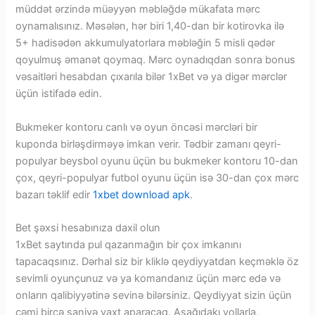
müddət ərzində müəyyən məbləğdə mükafata mərc
oynamalısınız. Məsələn, hər biri 1,40-dan bir kotirovka ilə
5+ hadisədən akkumulyatorlara məbləğin 5 misli qədər
qoyulmuş əmanət qoymaq. Mərc oynadıqdan sonra bonus
vəsaitləri hesabdan çıxarıla bilər 1xBet və ya digər mərclər
üçün istifadə edin.
Bukmeker kontoru canlı və oyun öncəsi mərcləri bir
kuponda birləşdirməyə imkan verir. Tədbir zamanı qeyri-
populyar beysbol oyunu üçün bu bukmeker kontoru 10-dan
çox, qeyri-populyar futbol oyunu üçün isə 30-dan çox mərc
bazarı təklif edir
1xbet download apk
.
Bet şəxsi hesabınıza daxil olun
1xBet saytında pul qazanmağın bir çox imkanını
tapacaqsınız. Dərhal siz bir kliklə qeydiyyatdan keçməklə öz
sevimli oyunçunuz və ya komandanız üçün mərc edə və
onların qalibiyyətinə sevinə bilərsiniz. Qeydiyyat sizin üçün
cəmi bircə saniyə vaxt aparacaq. Aşağıdakı yollarla,