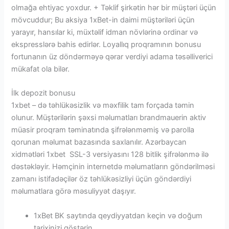
olmağa ehtiyac yoxdur. + Təklif şirkətin hər bir müştəri üçün
mövcuddur; Bu aksiya 1xBet-in daimi müştəriləri üçün
yarayır, hansılar ki, müxtəlif idman növlərinə ordinar və
ekspresslərə bahis edirlər. Loyallıq proqramının bonusu
fortunanın üz döndərməyə qərar verdiyi adama təsəlliverici
mükafat ola bilər.
İlk depozit bonusu
1xbet – də təhlükəsizlik və məxfilik tam forçada təmin
olunur. Müştərilərin şəxsi məlumatları brandmauerin aktiv
müasir proqram təminatında şifrələnməmiş və parolla
qorunan məlumat bazasında saxlanılır. Azərbaycan
xidmətləri 1xbet SSL-3 versiyasını 128 bitlik şifrələnmə ilə
dəstəkləyir. Həmçinin internetdə məlumatların göndərilməsi
zamanı istifadəçilər öz təhlükəsizliyi üçün göndərdiyi
məlumatlara görə məsuliyyət daşıyır.
1xBet BK saytında qeydiyyatdan keçin və doğum
tarixinizi göstərin.