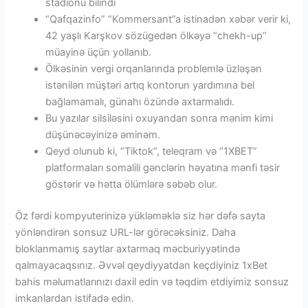
stadionu bilindi
“Qafqazinfo” “Kommersant”a istinadən xəbər verir ki,
42 yaşlı Karşkov sözügedən ölkəyə “chekh-up”
müayinə üçün yollanıb.
Ölkəsinin vergi orqanlarında problemlə üzləşən
istənilən müştəri artıq kontorun yardımına bel
bağlamamalı, günahı özündə axtarmalıdı.
Bu yazılar silsiləsini oxuyandan sonra mənim kimi
düşünəcəyinizə əminəm.
Qeyd olunub ki, “Tiktok”, teleqram və “1XBET”
platformaları somalili gənclərin həyatına mənfi təsir
göstərir və hətta ölümlərə səbəb olur.
Öz fərdi kompyuterinizə yükləməklə siz hər dəfə sayta
yönləndirən sonsuz URL-lər görəcəksiniz. Daha
bloklanmamış saytlar axtarmaq məcburiyyətində
qalmayacaqsınız. Əvvəl qeydiyyatdan keçdiyiniz 1xBet
bahis məlumatlarınızı daxil edin və təqdim etdiyimiz sonsuz
imkanlardan istifadə edin.