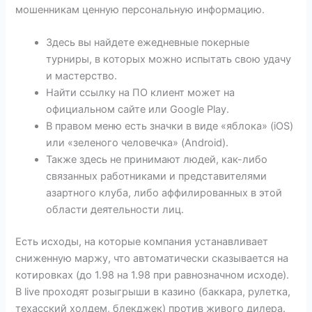
мошенникам ценную персональную информацию.
Здесь вы найдете ежедневные покерные
турниры, в которых можно испытать свою удачу
и мастерство.
Найти ссылку на ПО клиент может на
официальном сайте или Google Play.
В правом меню есть значки в виде «яблока» (iOS)
или «зеленого человечка» (Android).
Также здесь не принимают людей, как-либо
связанных работниками и представителями
азартного клуба, либо аффилированных в этой
области деятельности лиц.
Есть исходы, на которые компания устанавливает
сниженную маржу, что автоматически сказывается на
котировках (до 1.98 на 1.98 при равнозначном исходе).
В live проходят розыгрыши в казино (баккара, рулетка,
техасский холдем, блекджек) против живого дилера.