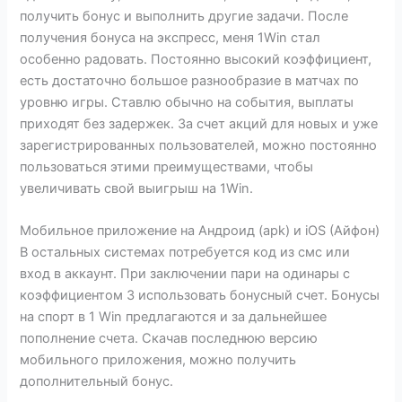
получить бонус и выполнить другие задачи. После
получения бонуса на экспресс, меня 1Win стал
особенно радовать. Постоянно высокий коэффициент,
есть достаточно большое разнообразие в матчах по
уровню игры. Ставлю обычно на события, выплаты
приходят без задержек. За счет акций для новых и уже
зарегистрированных пользователей, можно постоянно
пользоваться этими преимуществами, чтобы
увеличивать свой выигрыш на 1Win.
Мобильное приложение на Андроид (apk) и iOS (Айфон)
В остальных системах потребуется код из смс или
вход в аккаунт. При заключении пари на одинары с
коэффициентом 3 использовать бонусный счет. Бонусы
на спорт в 1 Win предлагаются и за дальнейшее
пополнение счета. Скачав последнюю версию
мобильного приложения, можно получить
дополнительный бонус.