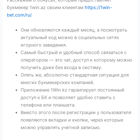
Расскажем о бонусах, которые предоставляет
букмекер 1win.az своим клиентам
https://1win-
bet.com/ru/
.
Они обновляются каждый месяц, а посмотреть
актуальный код можно в социальных сетях
игорного заведения.
Самый быстрый и удобный способ связаться с
оператором — это чат, доступ к которому можно
получить даже без входа в систему.
Опять же, абсолютно стандартная ситуация для
многих букмекерских компаний.
Приложение 1Win kz гарантирует постоянный
доступ к БК и позволяет удобно ставить с
телефона или планшета.
Вместо этого после регистрации у пользователя
появляются вкладки и кнопки, через которые
можно управлять учетной записью.