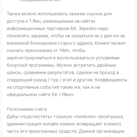
Также можно использовать свежие ссылки для
доступа к 1 Вин, размещенные на сайтах
информационных партнеров БК. Зеркало надо
обновлять заранее, чтобы не оказаться не у дел из-за
внезапной блокировки старого адреса. Клиент может
скачать приложение от 1Win, чтобы
зарегистрироваться и воспользоваться условиями
бонусной программы. Можно встретить двойные
шансы, сравнение результатов, сделки на проход в
следующий раунд / тур / этап и другие. Коэффициенты
на спортивные события такие же, как и на
официальном сайте БК «1Вин».
Пополнение счета
Дабы «подсластить» горькую «пилюлю» проигрыша,
администрация онлайн-казино возвращает клиенту
часть его проигранных средств. Данной организации