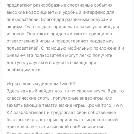
предлагают разнообразные спортивные события,
высокие коэффициенты и удобный интерфейс для
пользователей. Благодаря различным бонусам и
акциям, 1win создает привлекательные условия для
игроков. Они также придерживаются принципов
ответственной игры и предоставляют поддержку
пользователей. С помощью мобильных приложений и
онлайн-чата пользователи могут легко получить
доступ к услугам и получить помощь при
необходимости.
Игры с живым дилером 1win KZ
Здесь каждый найдет что-то по своему вкусу, будь то
классические слоты, популярные видеоигры или
захватывающие тематические игры. Кроме того, 1win
KZ разрабатывает и предлагает свои собственные
быстрые игры, которые привлекают игроков своей
оригинальностью и высокой прибыльностью.