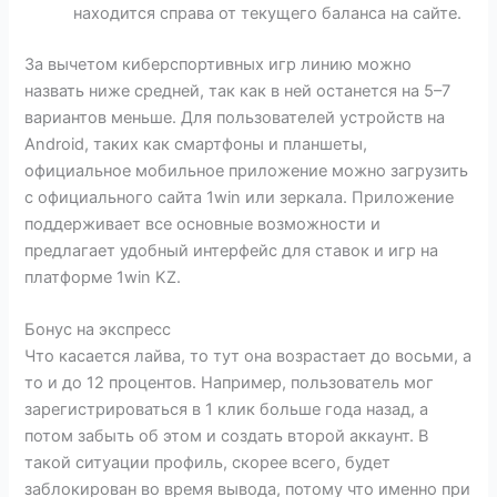
находится справа от текущего баланса на сайте.
За вычетом киберспортивных игр линию можно
назвать ниже средней, так как в ней останется на 5–7
вариантов меньше. Для пользователей устройств на
Android, таких как смартфоны и планшеты,
официальное мобильное приложение можно загрузить
с официального сайта 1win или зеркала. Приложение
поддерживает все основные возможности и
предлагает удобный интерфейс для ставок и игр на
платформе 1win KZ.
Бонус на экспресс
Что касается лайва, то тут она возрастает до восьми, а
то и до 12 процентов. Например, пользователь мог
зарегистрироваться в 1 клик больше года назад, а
потом забыть об этом и создать второй аккаунт. В
такой ситуации профиль, скорее всего, будет
заблокирован во время вывода, потому что именно при