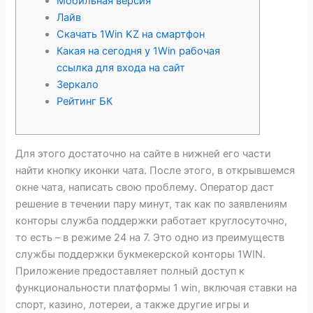
Мобильная версия
Лайв
Скачать 1Win KZ на смартфон
Какая на сегодня у 1Win рабочая
ссылка для входа на сайт
Зеркало
Рейтинг БК
Для этого достаточно на сайте в нижней его части
найти кнопку иконки чата. После этого, в открывшемся
окне чата, написать свою проблему. Оператор даст
решение в течении пару минут, так как по заявлениям
конторы служба поддержки работает круглосуточно,
то есть – в режиме 24 на 7. Это одно из преимуществ
службы поддержки букмекерской конторы 1WIN.
Приложение предоставляет полный доступ к
функциональности платформы 1 win, включая ставки на
спорт, казино, лотереи, а также другие игры и