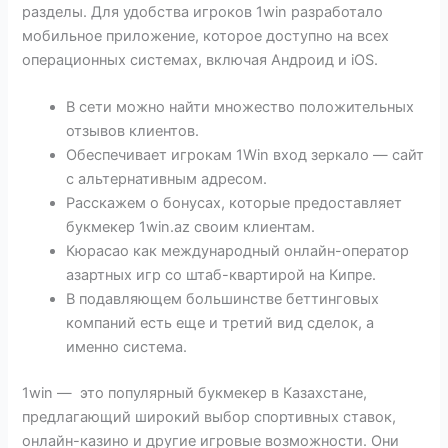
разделы. Для удобства игроков 1win разработало
мобильное приложение, которое доступно на всех
операционных системах, включая Андроид и iOS.
В сети можно найти множество положительных
отзывов клиентов.
Обеспечивает игрокам 1Win вход зеркало — сайт
с альтернативным адресом.
Расскажем о бонусах, которые предоставляет
букмекер 1win.az своим клиентам.
Кюрасао как международный онлайн-оператор
азартных игр со штаб-квартирой на Кипре.
В подавляющем большинстве беттинговых
компаний есть еще и третий вид сделок, а
именно система.
1win — это популярный букмекер в Казахстане,
предлагающий широкий выбор спортивных ставок,
онлайн-казино и другие игровые возможности. Они