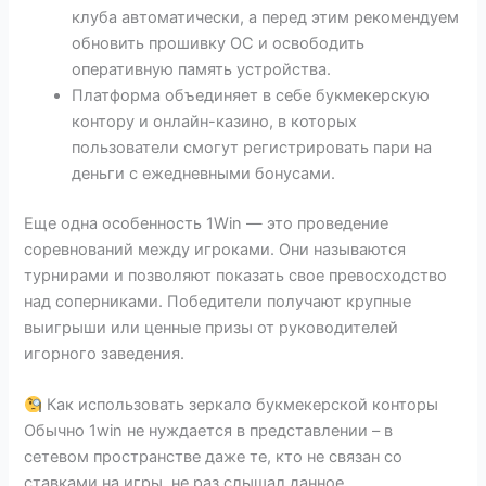
клуба автоматически, а перед этим рекомендуем
обновить прошивку ОС и освободить
оперативную память устройства.
Платформа объединяет в себе букмекерскую
контору и онлайн-казино, в которых
пользователи смогут регистрировать пари на
деньги с ежедневными бонусами.
Еще одна особенность 1Win — это проведение
соревнований между игроками. Они называются
турнирами и позволяют показать свое превосходство
над соперниками. Победители получают крупные
выигрыши или ценные призы от руководителей
игорного заведения.
Как использовать зеркало букмекерской конторы
Обычно 1win не нуждается в представлении – в
сетевом пространстве даже те, кто не связан со
ставками на игры, не раз слышал данное