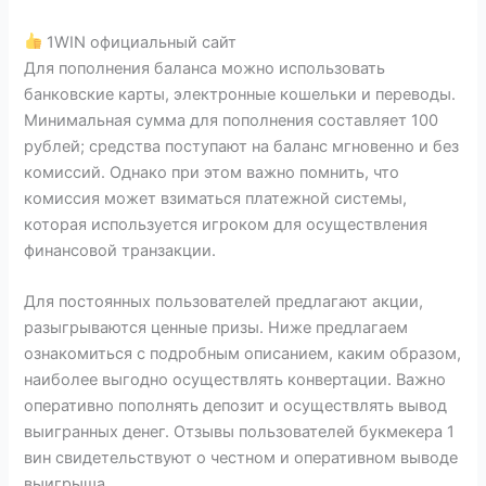
1WIN официальный сайт
Для пополнения баланса можно использовать
банковские карты, электронные кошельки и переводы.
Минимальная сумма для пополнения составляет 100
рублей; средства поступают на баланс мгновенно и без
комиссий. Однако при этом важно помнить, что
комиссия может взиматься платежной системы,
которая используется игроком для осуществления
финансовой транзакции.
Для постоянных пользователей предлагают акции,
разыгрываются ценные призы. Ниже предлагаем
ознакомиться с подробным описанием, каким образом,
наиболее выгодно осуществлять конвертации. Важно
оперативно пополнять депозит и осуществлять вывод
выигранных денег. Отзывы пользователей букмекера 1
вин свидетельствуют о честном и оперативном выводе
выигрыша.