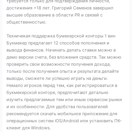
требуется только для подтверждения личности,
достижения +18 лет. Григорий Семенов завершил
высшее образование в области PR и связей с
общественностью.
Техничекая поддержка бумекерской конторы 1 вин
Букмекер предлагает 12 способов пополнения и
вывода финансов. Начинать делать ставки можно в
демо версии счета, без вложения средств. Так можно
проверить свои возможности получения дохода,
только после получения опыта и результата делайте
выводы, сможете ли успешно играть на деньги.
Немало игроков перед тем, как регистрироваться в
букмекерской конторе, предпочитают детально
изучить предлагаемые тем или иным сервисом рынки
и их особенности. Для удобства пользователей
рекомендуется скачать мобильное приложение для
операционных систем iOS/Android или установить ПК-
клиент для Windows.