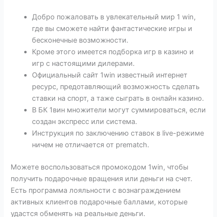
Добро пожаловать в увлекательный мир 1 win,
где вы сможете найти фантастические игры и
бесконечные возможности.
Кроме этого имеется подборка игр в казино и
игр с настоящими дилерами.
Официальный сайт 1win известный интернет
ресурс, предотавляющий возможность сделать
ставки на спорт, а таже сыграть в онлайн казино.
В БК 1вин множители могут суммироваться, если
создан экспресс или система.
Инструкция по заключению ставок в live-режиме
ничем не отличается от prematch.
Можете воспользоваться промокодом 1win, чтобы
получить подарочные вращения или деньги на счет.
Есть программа лояльности с вознаграждением
активных клиентов подарочные баллами, которые
удастся обменять на реальные деньги.