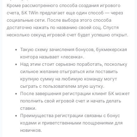
Кроме рассмотренного способа создания игрового
счета, БК 1Win предлагает еще один способ — через
социальные сети. После выбора этого способа
достаточно нажать по названию своей соц. Спустя
несколько секунд игровой счет будет успешно открыт.
Такую схему зачисления бонусов, букмекерская
контора называет «лесенка».
Над этим стоит серьезно поработать, поскольку
сильное желание отыграться или поставить
крупную сумму на любимую команду могут
сыграть с пользователем злую шутку.
После завершения регистрации клиент БК может
пополнить свой игровой счет и начать делать
ставки.
Преимущества регистрации связаны с бонус
кодами и приветственными поощрениями для
новичков.