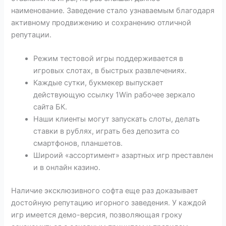
наименование. Заведение стало узнаваемым благодаря
активному продвижению и сохранению отличной
репутации.
Режим тестовой игры поддерживается в
игровых слотах, в быстрых развлечениях.
Каждые сутки, букмекер выпускает
действующую ссылку 1Win рабочее зеркало
сайта БК.
Наши клиенты могут запускать слоты, делать
ставки в рублях, играть без депозита со
смартфонов, планшетов.
Широий «ассортимент» азартных игр преставлен
и в онлайн казино.
Наличие эксклюзивного софта еще раз доказывает
достойную репутацию игорного заведения. У каждой
игр имеется демо-версия, позволяющая гроку