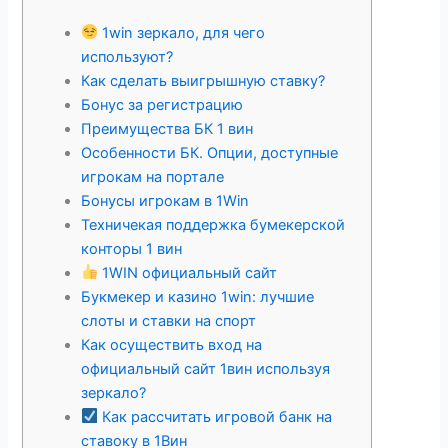
1win зеркало, для чего
используют?
Как сделать выигрышную ставку?
Бонус за регистрацию
Преимущества БК 1 вин
Особенности БК. Опции, доступные
игрокам на портале
Бонусы игрокам в 1Win
Техничекая поддержка бумекерской
конторы 1 вин
1WIN официальный сайт
Букмекер и казино 1win: лучшие
слоты и ставки на спорт
Как осуществить вход на
официальный сайт 1вин используя
зеркало?
Как рассчитать игровой банк на
ставоку в 1Вин