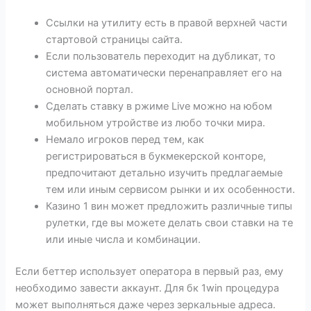
Ссылки на утилиту есть в правой верхней части
стартовой страницы сайта.
Если пользователь переходит на дубликат, то
система автоматически перенаправляет его на
основной портал.
Сделать ставку в ржиме Live можно на юбом
мобильном утройстве из любо точки мира.
Немало игроков перед тем, как
регистрироваться в букмекерской конторе,
предпочитают детально изучить предлагаемые
тем или иным сервисом рынки и их особенности.
Казино 1 вин может предложить различные типы
рулетки, где вы можете делать свои ставки на те
или иные числа и комбинации.
Если беттер использует оператора в первый раз, ему
необходимо завести аккаунт. Для бк 1win процедура
может выполняться даже через зеркальные адреса.